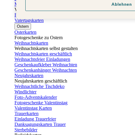
Muttertagskarten
Ablehnen
Vatertag
Fotogeschenke Vatertag
Vatertagskarten
Ostern
Osterkarten
Fotogeschenke zu Ostern
Weihnachtskarten
Weihnachtskarten selbst gestalten
Weihnachtskarten geschäftlich
Weihnachtsfeier Einladungen
Geschenkaufkleber Weihnachten
Geschenkanhänger Weihnachten
Neujahrskarten
Neujahrskarten geschäftlich
Weihnachtliche Tischdeko
Windlichter
Foto-Adventskalender
Fotogeschenke Valentinstag
Valentinstag Karten
Trauerkarten
Einladung Trauerfeier
Danksagungskarten Trauer
Sterbebilder