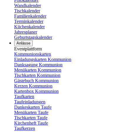
Fotokalender
Wandkalender
Tischkalender
Familienkalender
Terminkalender
Küchenkalender
Jahresplaner
Geburtstagskalender
Anlässe
Eventplattform
Kommunionskarten
Einladungskarten Kommunion
Danksagung Kommunion
Menükarten Kommunion
Tischkarten Kommunion
Gästebuch Kommunion
Kerzen Kommunion
Kartenbox Kommunion
Taufkarten
Taufeinladungen
Dankeskarten Taufe
Menükarten Taufe
Tischkarten Taufe
Kirchenheft Taufe
Taufkerzen