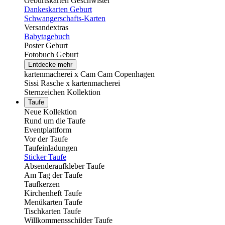
Geburtskarten Geschwister
Dankeskarten Geburt
Schwangerschafts-Karten
Versandextras
Babytagebuch
Poster Geburt
Fotobuch Geburt
Entdecke mehr
kartenmacherei x Cam Cam Copenhagen
Sissi Rasche x kartenmacherei
Sternzeichen Kollektion
Taufe
Neue Kollektion
Rund um die Taufe
Eventplattform
Vor der Taufe
Taufeinladungen
Sticker Taufe
Absenderaufkleber Taufe
Am Tag der Taufe
Taufkerzen
Kirchenheft Taufe
Menükarten Taufe
Tischkarten Taufe
Willkommensschilder Taufe