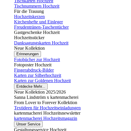
Tischkarten Hochzeit
Tischnummern Hochzeit
Für die Trauung
Hochzeitskerzen
Kirchenhefte und Einleger
Freudentränen-Taschentücher
Gastgeschenke Hochzeit
Hochzeitssticker
Danksagungskarten Hochzeit
Neue Kollektion
Erinnerungen
Fotobücher zur Hochzeit
Fotoposter Hochzeit
Fingerabdruck-Bilder
Karten zur Silberhochzeit
Karten zur Goldenen Hochzeit
Entdecke Mehr...
Neue Kollektion 2025/2026
Sanna Lindström x kartenmacherei
From Lover to Forever Kollektion
Textideen für Hochzeitseinladungen
kartenmacherei Hochzeitsnewsletter
kartenmacherei Hochzeitsmagazin
Unser Service
Gestaltungsservice Hochzeit