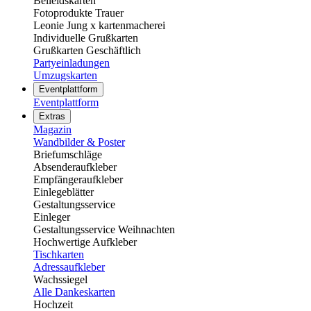
Beileidskarten
Fotoprodukte Trauer
Leonie Jung x kartenmacherei
Individuelle Grußkarten
Grußkarten Geschäftlich
Partyeinladungen
Umzugskarten
Eventplattform
Eventplattform
Extras
Magazin
Wandbilder & Poster
Briefumschläge
Absenderaufkleber
Empfängeraufkleber
Einlegeblätter
Gestaltungsservice
Einleger
Gestaltungsservice Weihnachten
Hochwertige Aufkleber
Tischkarten
Adressaufkleber
Wachssiegel
Alle Dankeskarten
Hochzeit