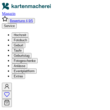
Magazin
Bewertung 4,9/5
Service
Hochzeit
Fotobuch
Geburt
Taufe
Geburtstag
Fotogeschenke
Anlässe
Eventplattform
Extras