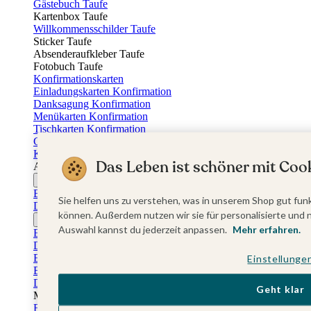
Gästebuch Taufe
Kartenbox Taufe
Willkommensschilder Taufe
Sticker Taufe
Absenderaufkleber Taufe
Fotobuch Taufe
Konfirmationskarten
Einladungskarten Konfirmation
Danksagung Konfirmation
Menükarten Konfirmation
Tischkarten Konfirmation
Gästebuch Konfirmation
Kerzen Konfirmation
Das Leben ist schöner mit Cook
Aufkleber zum Anlass Ihres Kindes
Firmungskarten
Einladungskarten Firmung
Sie helfen uns zu verstehen, was in unserem Shop gut funk
Dankeskarten Firmung
können. Außerdem nutzen wir sie für personalisierte und 
Jugendweihekarten
Auswahl kannst du jederzeit anpassen.
Mehr erfahren.
Einladungskarten Jugendweihe
Dankeskarten Jugendweihe
Einschulungskarten
Einstellunge
Einladungskarten Einschulung
Danksagung Einschulung
Geht klar
Muttertag
Fotogeschenke Muttertag