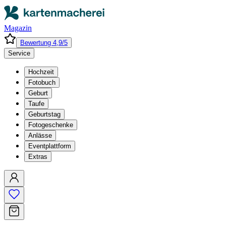
Magazin
Bewertung 4,9/5
Service
Hochzeit
Fotobuch
Geburt
Taufe
Geburtstag
Fotogeschenke
Anlässe
Eventplattform
Extras