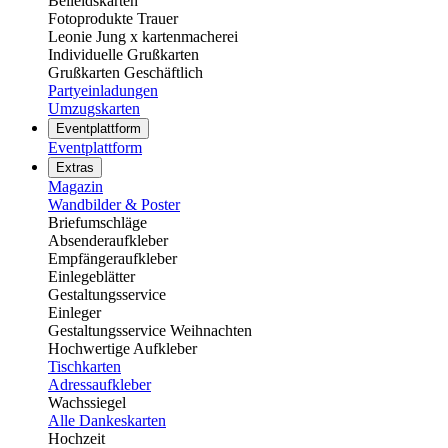
Beileidskarten
Fotoprodukte Trauer
Leonie Jung x kartenmacherei
Individuelle Grußkarten
Grußkarten Geschäftlich
Partyeinladungen
Umzugskarten
Eventplattform
Eventplattform
Extras
Magazin
Wandbilder & Poster
Briefumschläge
Absenderaufkleber
Empfängeraufkleber
Einlegeblätter
Gestaltungsservice
Einleger
Gestaltungsservice Weihnachten
Hochwertige Aufkleber
Tischkarten
Adressaufkleber
Wachssiegel
Alle Dankeskarten
Hochzeit