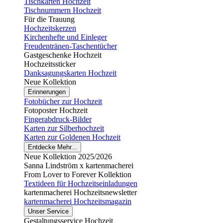
Tischkarten Hochzeit
Tischnummern Hochzeit
Für die Trauung
Hochzeitskerzen
Kirchenhefte und Einleger
Freudentränen-Taschentücher
Gastgeschenke Hochzeit
Hochzeitssticker
Danksagungskarten Hochzeit
Neue Kollektion
Erinnerungen
Fotobücher zur Hochzeit
Fotoposter Hochzeit
Fingerabdruck-Bilder
Karten zur Silberhochzeit
Karten zur Goldenen Hochzeit
Entdecke Mehr...
Neue Kollektion 2025/2026
Sanna Lindström x kartenmacherei
From Lover to Forever Kollektion
Textideen für Hochzeitseinladungen
kartenmacherei Hochzeitsnewsletter
kartenmacherei Hochzeitsmagazin
Unser Service
Gestaltungsservice Hochzeit