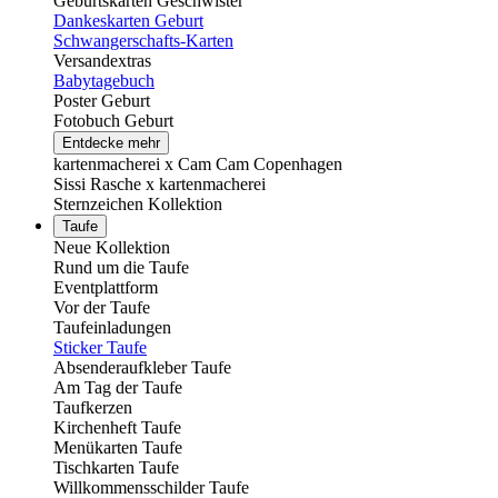
Geburtskarten Geschwister
Dankeskarten Geburt
Schwangerschafts-Karten
Versandextras
Babytagebuch
Poster Geburt
Fotobuch Geburt
Entdecke mehr
kartenmacherei x Cam Cam Copenhagen
Sissi Rasche x kartenmacherei
Sternzeichen Kollektion
Taufe
Neue Kollektion
Rund um die Taufe
Eventplattform
Vor der Taufe
Taufeinladungen
Sticker Taufe
Absenderaufkleber Taufe
Am Tag der Taufe
Taufkerzen
Kirchenheft Taufe
Menükarten Taufe
Tischkarten Taufe
Willkommensschilder Taufe