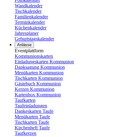
Fotokalender
Wandkalender
Tischkalender
Familienkalender
Terminkalender
Küchenkalender
Jahresplaner
Geburtstagskalender
Anlässe
Eventplattform
Kommunionskarten
Einladungskarten Kommunion
Danksagung Kommunion
Menükarten Kommunion
Tischkarten Kommunion
Gästebuch Kommunion
Kerzen Kommunion
Kartenbox Kommunion
Taufkarten
Taufeinladungen
Dankeskarten Taufe
Menükarten Taufe
Tischkarten Taufe
Kirchenheft Taufe
Taufkerzen