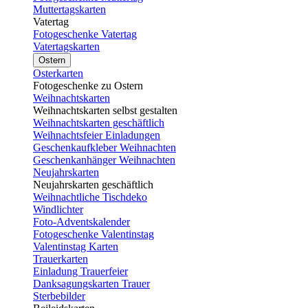
Muttertagskarten
Vatertag
Fotogeschenke Vatertag
Vatertagskarten
Ostern
Osterkarten
Fotogeschenke zu Ostern
Weihnachtskarten
Weihnachtskarten selbst gestalten
Weihnachtskarten geschäftlich
Weihnachtsfeier Einladungen
Geschenkaufkleber Weihnachten
Geschenkanhänger Weihnachten
Neujahrskarten
Neujahrskarten geschäftlich
Weihnachtliche Tischdeko
Windlichter
Foto-Adventskalender
Fotogeschenke Valentinstag
Valentinstag Karten
Trauerkarten
Einladung Trauerfeier
Danksagungskarten Trauer
Sterbebilder