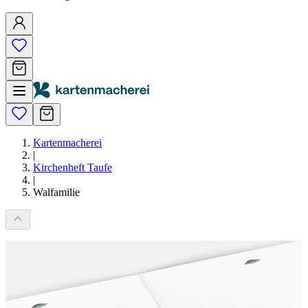
Kartenmacherei
|
Kirchenheft Taufe
|
Walfamilie