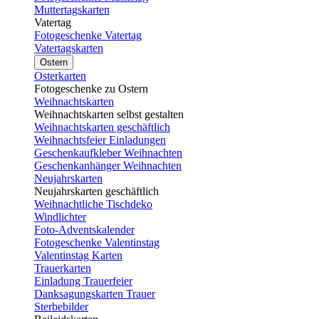
Muttertagskarten
Vatertag
Fotogeschenke Vatertag
Vatertagskarten
Ostern
Osterkarten
Fotogeschenke zu Ostern
Weihnachtskarten
Weihnachtskarten selbst gestalten
Weihnachtskarten geschäftlich
Weihnachtsfeier Einladungen
Geschenkaufkleber Weihnachten
Geschenkanhänger Weihnachten
Neujahrskarten
Neujahrskarten geschäftlich
Weihnachtliche Tischdeko
Windlichter
Foto-Adventskalender
Fotogeschenke Valentinstag
Valentinstag Karten
Trauerkarten
Einladung Trauerfeier
Danksagungskarten Trauer
Sterbebilder