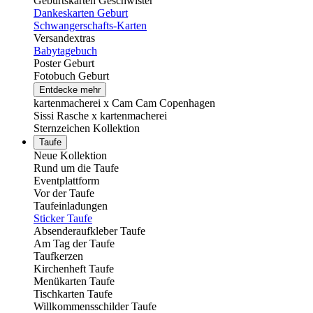
Geburtskarten Geschwister
Dankeskarten Geburt
Schwangerschafts-Karten
Versandextras
Babytagebuch
Poster Geburt
Fotobuch Geburt
Entdecke mehr
kartenmacherei x Cam Cam Copenhagen
Sissi Rasche x kartenmacherei
Sternzeichen Kollektion
Taufe
Neue Kollektion
Rund um die Taufe
Eventplattform
Vor der Taufe
Taufeinladungen
Sticker Taufe
Absenderaufkleber Taufe
Am Tag der Taufe
Taufkerzen
Kirchenheft Taufe
Menükarten Taufe
Tischkarten Taufe
Willkommensschilder Taufe