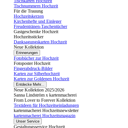
Tischkarten Hochzeit
Tischnummern Hochzeit
Für die Trauung
Hochzeitskerzen
Kirchenhefte und Einleger
Freudentränen-Taschentücher
Gastgeschenke Hochzeit
Hochzeitssticker
Danksagungskarten Hochzeit
Neue Kollektion
Erinnerungen
Fotobücher zur Hochzeit
Fotoposter Hochzeit
Fingerabdruck-Bilder
Karten zur Silberhochzeit
Karten zur Goldenen Hochzeit
Entdecke Mehr...
Neue Kollektion 2025/2026
Sanna Lindström x kartenmacherei
From Lover to Forever Kollektion
Textideen für Hochzeitseinladungen
kartenmacherei Hochzeitsnewsletter
kartenmacherei Hochzeitsmagazin
Unser Service
Gestaltungsservice Hochzeit