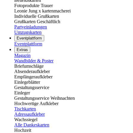
Beileidskarten
Fotoprodukte Trauer
Leonie Jung x kartenmacherei
Individuelle Grußkarten
Grußkarten Geschäftlich
Partyeinladungen
Umzugskarten
Eventplattform
Eventplattform
Extras
Magazin
Wandbilder & Poster
Briefumschläge
Absenderaufkleber
Empfängeraufkleber
Einlegeblätter
Gestaltungsservice
Einleger
Gestaltungsservice Weihnachten
Hochwertige Aufkleber
Tischkarten
Adressaufkleber
Wachssiegel
Alle Dankeskarten
Hochzeit