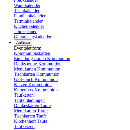
Fotokalender
Wandkalender
Tischkalender
Familienkalender
Terminkalender
Küchenkalender
Jahresplaner
Geburtstagskalender
Anlässe
Eventplattform
Kommunionskarten
Einladungskarten Kommunion
Danksagung Kommunion
Menükarten Kommunion
Tischkarten Kommunion
Gästebuch Kommunion
Kerzen Kommunion
Kartenbox Kommunion
Taufkarten
Taufeinladungen
Dankeskarten Taufe
Menükarten Taufe
Tischkarten Taufe
Kirchenheft Taufe
Taufkerzen