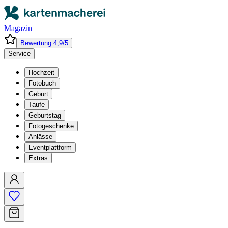
Magazin
Bewertung 4,9/5
Service
Hochzeit
Fotobuch
Geburt
Taufe
Geburtstag
Fotogeschenke
Anlässe
Eventplattform
Extras