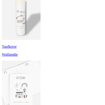
Taufkerze
Walfamilie