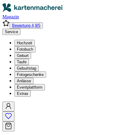
Magazin
Bewertung 4,9/5
Service
Hochzeit
Fotobuch
Geburt
Taufe
Geburtstag
Fotogeschenke
Anlässe
Eventplattform
Extras