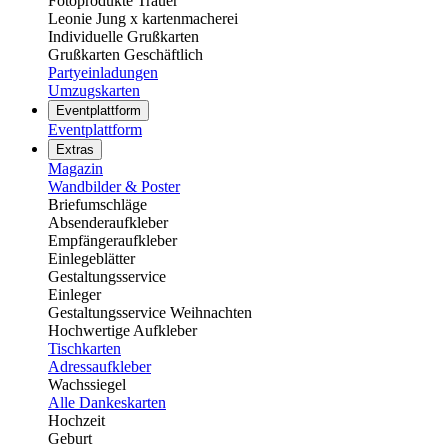
Fotoprodukte Trauer
Leonie Jung x kartenmacherei
Individuelle Grußkarten
Grußkarten Geschäftlich
Partyeinladungen
Umzugskarten
Eventplattform
Eventplattform
Extras
Magazin
Wandbilder & Poster
Briefumschläge
Absenderaufkleber
Empfängeraufkleber
Einlegeblätter
Gestaltungsservice
Einleger
Gestaltungsservice Weihnachten
Hochwertige Aufkleber
Tischkarten
Adressaufkleber
Wachssiegel
Alle Dankeskarten
Hochzeit
Geburt