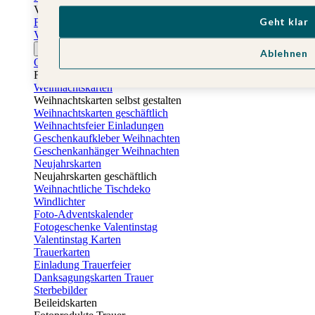
Vatertag
Geht klar
Fotogeschenke Vatertag
Vatertagskarten
Ostern
Ablehnen
Osterkarten
Fotogeschenke zu Ostern
Weihnachtskarten
Weihnachtskarten selbst gestalten
Weihnachtskarten geschäftlich
Weihnachtsfeier Einladungen
Geschenkaufkleber Weihnachten
Geschenkanhänger Weihnachten
Neujahrskarten
Neujahrskarten geschäftlich
Weihnachtliche Tischdeko
Windlichter
Foto-Adventskalender
Fotogeschenke Valentinstag
Valentinstag Karten
Trauerkarten
Einladung Trauerfeier
Danksagungskarten Trauer
Sterbebilder
Beileidskarten