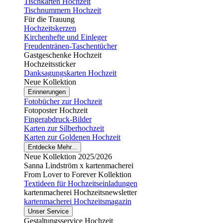
Tischkarten Hochzeit
Tischnummern Hochzeit
Für die Trauung
Hochzeitskerzen
Kirchenhefte und Einleger
Freudentränen-Taschentücher
Gastgeschenke Hochzeit
Hochzeitssticker
Danksagungskarten Hochzeit
Neue Kollektion
Erinnerungen
Fotobücher zur Hochzeit
Fotoposter Hochzeit
Fingerabdruck-Bilder
Karten zur Silberhochzeit
Karten zur Goldenen Hochzeit
Entdecke Mehr...
Neue Kollektion 2025/2026
Sanna Lindström x kartenmacherei
From Lover to Forever Kollektion
Textideen für Hochzeitseinladungen
kartenmacherei Hochzeitsnewsletter
kartenmacherei Hochzeitsmagazin
Unser Service
Gestaltungsservice Hochzeit