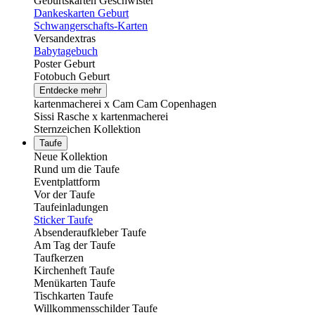
Geburtskarten Geschwister
Dankeskarten Geburt
Schwangerschafts-Karten
Versandextras
Babytagebuch
Poster Geburt
Fotobuch Geburt
Entdecke mehr
kartenmacherei x Cam Cam Copenhagen
Sissi Rasche x kartenmacherei
Sternzeichen Kollektion
Taufe
Neue Kollektion
Rund um die Taufe
Eventplattform
Vor der Taufe
Taufeinladungen
Sticker Taufe
Absenderaufkleber Taufe
Am Tag der Taufe
Taufkerzen
Kirchenheft Taufe
Menükarten Taufe
Tischkarten Taufe
Willkommensschilder Taufe