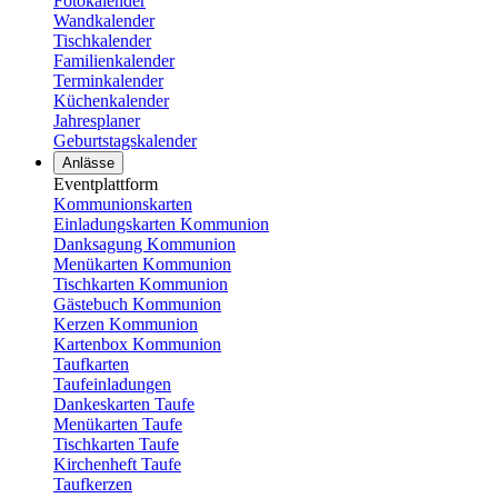
Fotokalender
Wandkalender
Tischkalender
Familienkalender
Terminkalender
Küchenkalender
Jahresplaner
Geburtstagskalender
Anlässe
Eventplattform
Kommunionskarten
Einladungskarten Kommunion
Danksagung Kommunion
Menükarten Kommunion
Tischkarten Kommunion
Gästebuch Kommunion
Kerzen Kommunion
Kartenbox Kommunion
Taufkarten
Taufeinladungen
Dankeskarten Taufe
Menükarten Taufe
Tischkarten Taufe
Kirchenheft Taufe
Taufkerzen