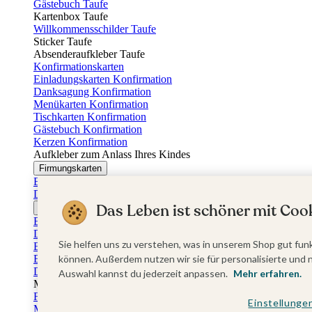
Gästebuch Taufe
Kartenbox Taufe
Willkommensschilder Taufe
Sticker Taufe
Absenderaufkleber Taufe
Konfirmationskarten
Einladungskarten Konfirmation
Danksagung Konfirmation
Menükarten Konfirmation
Tischkarten Konfirmation
Gästebuch Konfirmation
Kerzen Konfirmation
Aufkleber zum Anlass Ihres Kindes
Firmungskarten
Einladungskarten Firmung
Dankeskarten Firmung
Das Leben ist schöner mit Cook
Jugendweihekarten
Einladungskarten Jugendweihe
Dankeskarten Jugendweihe
Sie helfen uns zu verstehen, was in unserem Shop gut funk
Einschulungskarten
Einladungskarten Einschulung
können. Außerdem nutzen wir sie für personalisierte und 
Danksagung Einschulung
Auswahl kannst du jederzeit anpassen.
Mehr erfahren.
Muttertag
Fotogeschenke Muttertag
Einstellunge
Muttertagskarten