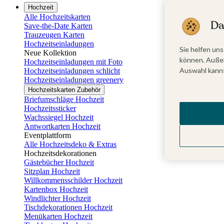
Hochzeit
Alle Hochzeitskarten
Da
Save-the-Date Karten
Trauzeugen Karten
Hochzeitseinladungen
Sie helfen uns
Neue Kollektion
können. Außer
Hochzeitseinladungen mit Foto
Auswahl kanns
Hochzeitseinladungen schlicht
Hochzeitseinladungen greenery
Hochzeitskarten Zubehör
Briefumschläge Hochzeit
Hochzeitssticker
Wachssiegel Hochzeit
Antwortkarten Hochzeit
Eventplattform
Alle Hochzeitsdeko & Extras
Hochzeitsdekorationen
Gästebücher Hochzeit
Sitzplan Hochzeit
Willkommensschilder Hochzeit
Kartenbox Hochzeit
Windlichter Hochzeit
Tischdekorationen Hochzeit
Menükarten Hochzeit