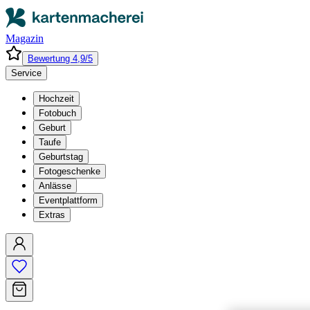
Magazin
Bewertung 4,9/5
Service
Hochzeit
Fotobuch
Geburt
Taufe
Geburtstag
Fotogeschenke
Anlässe
Eventplattform
Extras