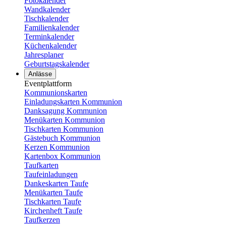
Fotokalender
Wandkalender
Tischkalender
Familienkalender
Terminkalender
Küchenkalender
Jahresplaner
Geburtstagskalender
Anlässe
Eventplattform
Kommunionskarten
Einladungskarten Kommunion
Danksagung Kommunion
Menükarten Kommunion
Tischkarten Kommunion
Gästebuch Kommunion
Kerzen Kommunion
Kartenbox Kommunion
Taufkarten
Taufeinladungen
Dankeskarten Taufe
Menükarten Taufe
Tischkarten Taufe
Kirchenheft Taufe
Taufkerzen