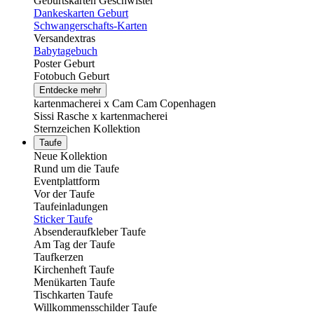
Geburtskarten Geschwister
Dankeskarten Geburt
Schwangerschafts-Karten
Versandextras
Babytagebuch
Poster Geburt
Fotobuch Geburt
Entdecke mehr
kartenmacherei x Cam Cam Copenhagen
Sissi Rasche x kartenmacherei
Sternzeichen Kollektion
Taufe
Neue Kollektion
Rund um die Taufe
Eventplattform
Vor der Taufe
Taufeinladungen
Sticker Taufe
Absenderaufkleber Taufe
Am Tag der Taufe
Taufkerzen
Kirchenheft Taufe
Menükarten Taufe
Tischkarten Taufe
Willkommensschilder Taufe