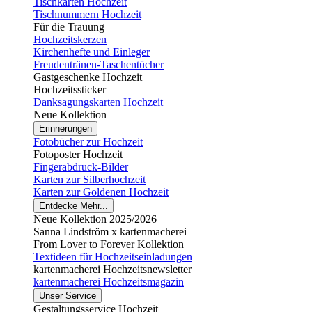
Tischkarten Hochzeit
Tischnummern Hochzeit
Für die Trauung
Hochzeitskerzen
Kirchenhefte und Einleger
Freudentränen-Taschentücher
Gastgeschenke Hochzeit
Hochzeitssticker
Danksagungskarten Hochzeit
Neue Kollektion
Erinnerungen
Fotobücher zur Hochzeit
Fotoposter Hochzeit
Fingerabdruck-Bilder
Karten zur Silberhochzeit
Karten zur Goldenen Hochzeit
Entdecke Mehr...
Neue Kollektion 2025/2026
Sanna Lindström x kartenmacherei
From Lover to Forever Kollektion
Textideen für Hochzeitseinladungen
kartenmacherei Hochzeitsnewsletter
kartenmacherei Hochzeitsmagazin
Unser Service
Gestaltungsservice Hochzeit