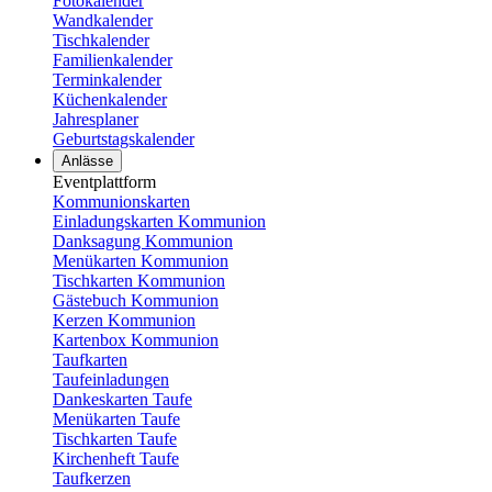
Fotokalender
Wandkalender
Tischkalender
Familienkalender
Terminkalender
Küchenkalender
Jahresplaner
Geburtstagskalender
Anlässe
Eventplattform
Kommunionskarten
Einladungskarten Kommunion
Danksagung Kommunion
Menükarten Kommunion
Tischkarten Kommunion
Gästebuch Kommunion
Kerzen Kommunion
Kartenbox Kommunion
Taufkarten
Taufeinladungen
Dankeskarten Taufe
Menükarten Taufe
Tischkarten Taufe
Kirchenheft Taufe
Taufkerzen