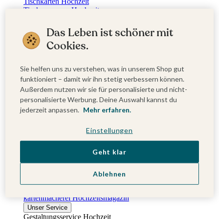
Tischkarten Hochzeit
Tischnummern Hochzeit
Für die Trauung
Hochzeitskerzen
Das Leben ist schöner mit
Kirchenhefte und Einleger
Cookies.
Freudentränen-Taschentücher
Gastgeschenke Hochzeit
Hochzeitssticker
Sie helfen uns zu verstehen, was in unserem Shop gut
Danksagungskarten Hochzeit
funktioniert – damit wir ihn stetig verbessern können.
Neue Kollektion
Außerdem nutzen wir sie für personalisierte und nicht-
Erinnerungen
personalisierte Werbung. Deine Auswahl kannst du
Fotobücher zur Hochzeit
Fotoposter Hochzeit
jederzeit anpassen.
Mehr erfahren.
Fingerabdruck-Bilder
Karten zur Silberhochzeit
Einstellungen
Karten zur Goldenen Hochzeit
Entdecke Mehr...
Geht klar
Neue Kollektion 2025/2026
Sanna Lindström x kartenmacherei
From Lover to Forever Kollektion
Ablehnen
Textideen für Hochzeitseinladungen
kartenmacherei Hochzeitsnewsletter
kartenmacherei Hochzeitsmagazin
Unser Service
Gestaltungsservice Hochzeit