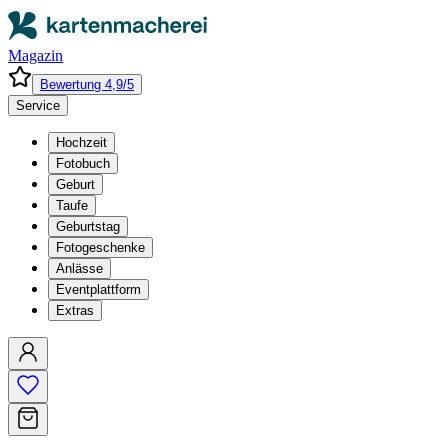
Magazin
Bewertung 4,9/5
Service
Hochzeit
Fotobuch
Geburt
Taufe
Geburtstag
Fotogeschenke
Anlässe
Eventplattform
Extras