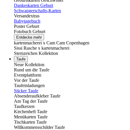
Geburtskarten Geschwister
Dankeskarten Geburt
Schwangerschafts-Karten
Versandextras
Babytagebuch
Poster Geburt
Fotobuch Geburt
Entdecke mehr
kartenmacherei x Cam Cam Copenhagen
Sissi Rasche x kartenmacherei
Sternzeichen Kollektion
Taufe
Neue Kollektion
Rund um die Taufe
Eventplattform
Vor der Taufe
Taufeinladungen
Sticker Taufe
Absenderaufkleber Taufe
Am Tag der Taufe
Taufkerzen
Kirchenheft Taufe
Menükarten Taufe
Tischkarten Taufe
Willkommensschilder Taufe