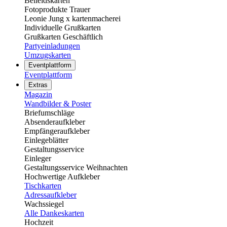
Beileidskarten
Fotoprodukte Trauer
Leonie Jung x kartenmacherei
Individuelle Grußkarten
Grußkarten Geschäftlich
Partyeinladungen
Umzugskarten
Eventplattform
Eventplattform
Extras
Magazin
Wandbilder & Poster
Briefumschläge
Absenderaufkleber
Empfängeraufkleber
Einlegeblätter
Gestaltungsservice
Einleger
Gestaltungsservice Weihnachten
Hochwertige Aufkleber
Tischkarten
Adressaufkleber
Wachssiegel
Alle Dankeskarten
Hochzeit