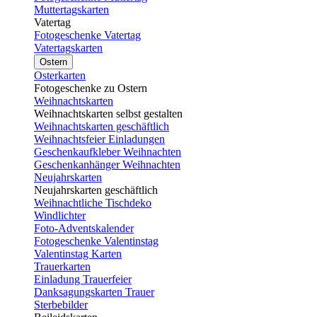
Muttertagskarten
Vatertag
Fotogeschenke Vatertag
Vatertagskarten
Ostern
Osterkarten
Fotogeschenke zu Ostern
Weihnachtskarten
Weihnachtskarten selbst gestalten
Weihnachtskarten geschäftlich
Weihnachtsfeier Einladungen
Geschenkaufkleber Weihnachten
Geschenkanhänger Weihnachten
Neujahrskarten
Neujahrskarten geschäftlich
Weihnachtliche Tischdeko
Windlichter
Foto-Adventskalender
Fotogeschenke Valentinstag
Valentinstag Karten
Trauerkarten
Einladung Trauerfeier
Danksagungskarten Trauer
Sterbebilder