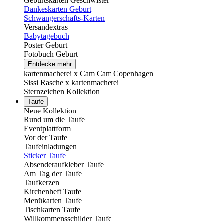
Geburtskarten Geschwister
Dankeskarten Geburt
Schwangerschafts-Karten
Versandextras
Babytagebuch
Poster Geburt
Fotobuch Geburt
Entdecke mehr
kartenmacherei x Cam Cam Copenhagen
Sissi Rasche x kartenmacherei
Sternzeichen Kollektion
Taufe
Neue Kollektion
Rund um die Taufe
Eventplattform
Vor der Taufe
Taufeinladungen
Sticker Taufe
Absenderaufkleber Taufe
Am Tag der Taufe
Taufkerzen
Kirchenheft Taufe
Menükarten Taufe
Tischkarten Taufe
Willkommensschilder Taufe