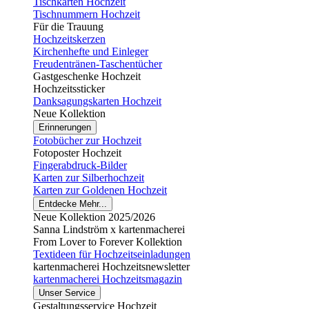
Tischkarten Hochzeit
Tischnummern Hochzeit
Für die Trauung
Hochzeitskerzen
Kirchenhefte und Einleger
Freudentränen-Taschentücher
Gastgeschenke Hochzeit
Hochzeitssticker
Danksagungskarten Hochzeit
Neue Kollektion
Erinnerungen
Fotobücher zur Hochzeit
Fotoposter Hochzeit
Fingerabdruck-Bilder
Karten zur Silberhochzeit
Karten zur Goldenen Hochzeit
Entdecke Mehr...
Neue Kollektion 2025/2026
Sanna Lindström x kartenmacherei
From Lover to Forever Kollektion
Textideen für Hochzeitseinladungen
kartenmacherei Hochzeitsnewsletter
kartenmacherei Hochzeitsmagazin
Unser Service
Gestaltungsservice Hochzeit