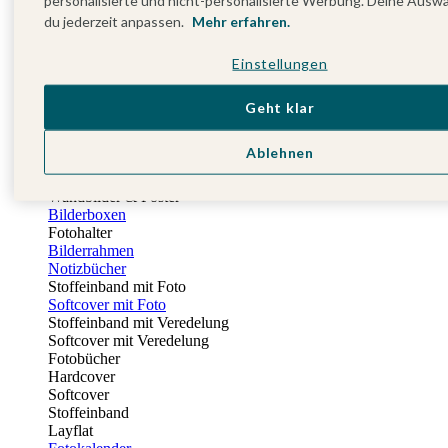
personalisierte und nicht-personalisierte Werbung. Deine Ausw
Fotobuch Geburtstag
du jederzeit anpassen.
Mehr erfahren.
Eventplattform
Einladungskarten Kindergeburtstag
Einstellungen
Kindergeburtstag Jungen
Kindergeburtstag Mädchen
Kindergeburtstag Unisex
Geht klar
Einladungskarten 1. Geburtstag
Fotogeschenke
Ablehnen
Alle Fotogeschenke
Fotobücher
Wandbilder & Poster
Bilderboxen
Fotohalter
Bilderrahmen
Notizbücher
Stoffeinband mit Foto
Softcover mit Foto
Stoffeinband mit Veredelung
Softcover mit Veredelung
Fotobücher
Hardcover
Softcover
Stoffeinband
Layflat