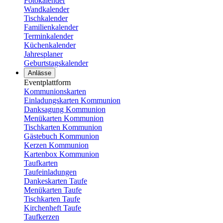
Fotokalender
Wandkalender
Tischkalender
Familienkalender
Terminkalender
Küchenkalender
Jahresplaner
Geburtstagskalender
Anlässe
Eventplattform
Kommunionskarten
Einladungskarten Kommunion
Danksagung Kommunion
Menükarten Kommunion
Tischkarten Kommunion
Gästebuch Kommunion
Kerzen Kommunion
Kartenbox Kommunion
Taufkarten
Taufeinladungen
Dankeskarten Taufe
Menükarten Taufe
Tischkarten Taufe
Kirchenheft Taufe
Taufkerzen