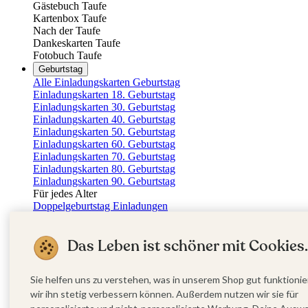
Gästebuch Taufe
Kartenbox Taufe
Nach der Taufe
Dankeskarten Taufe
Fotobuch Taufe
Geburtstag
Alle Einladungskarten Geburtstag
Einladungskarten 18. Geburtstag
Einladungskarten 30. Geburtstag
Einladungskarten 40. Geburtstag
Einladungskarten 50. Geburtstag
Einladungskarten 60. Geburtstag
Einladungskarten 70. Geburtstag
Einladungskarten 80. Geburtstag
Einladungskarten 90. Geburtstag
Für jedes Alter
Doppelgeburtstag Einladungen
Alle Geburtstagsextras
Gästebücher Geburtstag
Das Leben ist schöner mit Cookies.
Tischkarten Geburtstag
Menükarten Geburtstag
Weinetiketten Geburtstag
Sie helfen uns zu verstehen, was in unserem Shop gut funktionie
Kartenbox Geburtstag
Save the Date Karten
wir ihn stetig verbessern können. Außerdem nutzen wir sie für
Dankeskarten Geburtstag