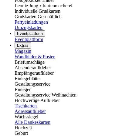
Fotoprodukte Trauer
Leonie Jung x kartenmacherei
Individuelle Grußkarten
Grußkarten Geschäftlich
Partyeinladungen
Umzugskarten
Eventplattform
Eventplattform
Extras
Magazin
Wandbilder & Poster
Briefumschläge
Absenderaufkleber
Empfängeraufkleber
Einlegeblätter
Gestaltungsservice
Einleger
Gestaltungsservice Weihnachten
Hochwertige Aufkleber
Tischkarten
Adressaufkleber
Wachssiegel
Alle Dankeskarten
Hochzeit
Geburt