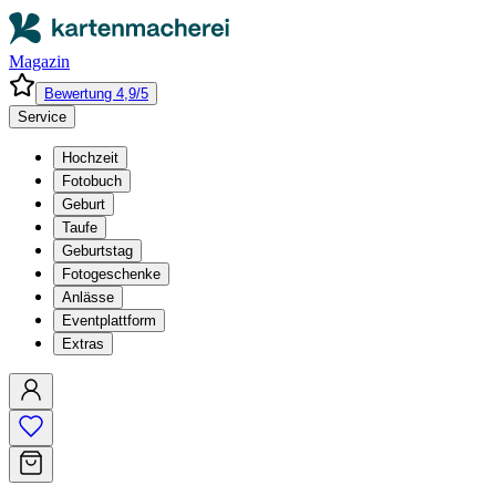
Magazin
Bewertung 4,9/5
Service
Hochzeit
Fotobuch
Geburt
Taufe
Geburtstag
Fotogeschenke
Anlässe
Eventplattform
Extras