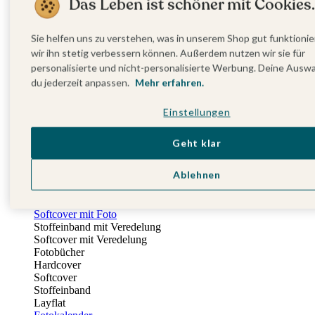
Das Leben ist schöner mit Cookies.
Fotobuch Geburtstag
Eventplattform
Einladungskarten Kindergeburtstag
Sie helfen uns zu verstehen, was in unserem Shop gut funktionie
Kindergeburtstag Jungen
wir ihn stetig verbessern können. Außerdem nutzen wir sie für
Kindergeburtstag Mädchen
personalisierte und nicht-personalisierte Werbung. Deine Ausw
Kindergeburtstag Unisex
du jederzeit anpassen.
Mehr erfahren.
Einladungskarten 1. Geburtstag
Fotogeschenke
Einstellungen
Alle Fotogeschenke
Fotobücher
Wandbilder & Poster
Geht klar
Bilderboxen
Fotohalter
Ablehnen
Bilderrahmen
Notizbücher
Stoffeinband mit Foto
Softcover mit Foto
Stoffeinband mit Veredelung
Softcover mit Veredelung
Fotobücher
Hardcover
Softcover
Stoffeinband
Layflat