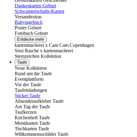
Geburtskarten Geschwister
Dankeskarten Geburt
Schwangerschafts-Karten
Versandextras
Babytagebuch
Poster Geburt
Fotobuch Geburt
Entdecke mehr
kartenmacherei x Cam Cam Copenhagen
Sissi Rasche x kartenmacherei
Sternzeichen Kollektion
Taufe
Neue Kollektion
Rund um die Taufe
Eventplattform
Vor der Taufe
Taufeinladungen
Sticker Taufe
Absenderaufkleber Taufe
Am Tag der Taufe
Taufkerzen
Kirchenheft Taufe
Menükarten Taufe
Tischkarten Taufe
Willkommensschilder Taufe