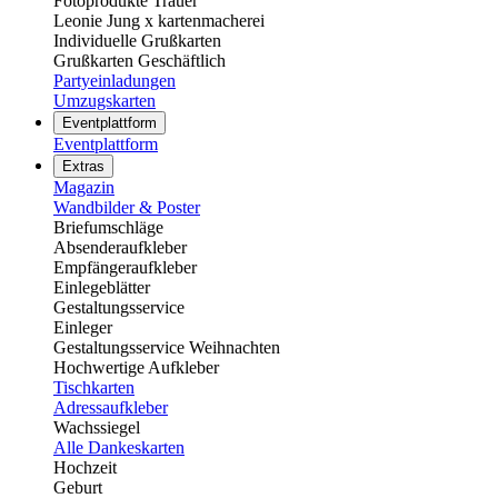
Fotoprodukte Trauer
Leonie Jung x kartenmacherei
Individuelle Grußkarten
Grußkarten Geschäftlich
Partyeinladungen
Umzugskarten
Eventplattform
Eventplattform
Extras
Magazin
Wandbilder & Poster
Briefumschläge
Absenderaufkleber
Empfängeraufkleber
Einlegeblätter
Gestaltungsservice
Einleger
Gestaltungsservice Weihnachten
Hochwertige Aufkleber
Tischkarten
Adressaufkleber
Wachssiegel
Alle Dankeskarten
Hochzeit
Geburt