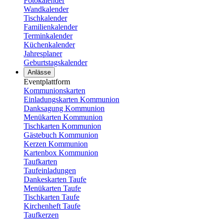
Fotokalender
Wandkalender
Tischkalender
Familienkalender
Terminkalender
Küchenkalender
Jahresplaner
Geburtstagskalender
Anlässe
Eventplattform
Kommunionskarten
Einladungskarten Kommunion
Danksagung Kommunion
Menükarten Kommunion
Tischkarten Kommunion
Gästebuch Kommunion
Kerzen Kommunion
Kartenbox Kommunion
Taufkarten
Taufeinladungen
Dankeskarten Taufe
Menükarten Taufe
Tischkarten Taufe
Kirchenheft Taufe
Taufkerzen