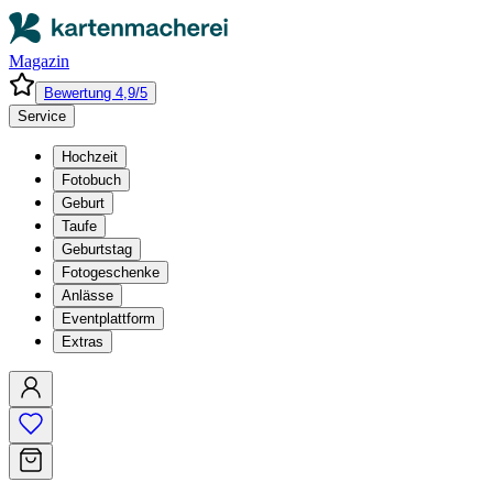
Magazin
Bewertung 4,9/5
Service
Hochzeit
Fotobuch
Geburt
Taufe
Geburtstag
Fotogeschenke
Anlässe
Eventplattform
Extras