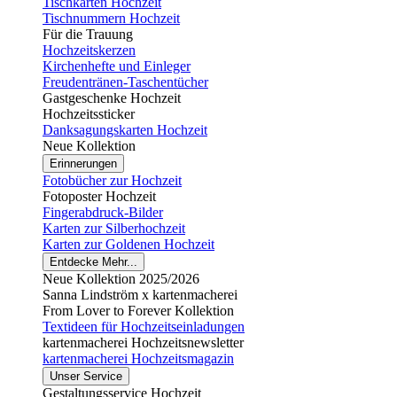
Tischkarten Hochzeit
Tischnummern Hochzeit
Für die Trauung
Hochzeitskerzen
Kirchenhefte und Einleger
Freudentränen-Taschentücher
Gastgeschenke Hochzeit
Hochzeitssticker
Danksagungskarten Hochzeit
Neue Kollektion
Erinnerungen
Fotobücher zur Hochzeit
Fotoposter Hochzeit
Fingerabdruck-Bilder
Karten zur Silberhochzeit
Karten zur Goldenen Hochzeit
Entdecke Mehr...
Neue Kollektion 2025/2026
Sanna Lindström x kartenmacherei
From Lover to Forever Kollektion
Textideen für Hochzeitseinladungen
kartenmacherei Hochzeitsnewsletter
kartenmacherei Hochzeitsmagazin
Unser Service
Gestaltungsservice Hochzeit