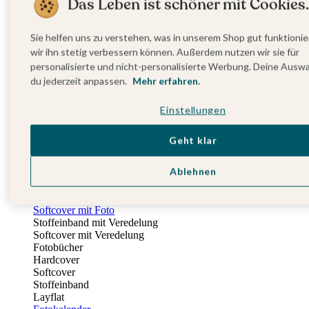
Das Leben ist schöner mit Cookies.
Fotobuch Geburtstag
Eventplattform
Einladungskarten Kindergeburtstag
Sie helfen uns zu verstehen, was in unserem Shop gut funktionie
Kindergeburtstag Jungen
wir ihn stetig verbessern können. Außerdem nutzen wir sie für
Kindergeburtstag Mädchen
personalisierte und nicht-personalisierte Werbung. Deine Ausw
Kindergeburtstag Unisex
du jederzeit anpassen.
Mehr erfahren.
Einladungskarten 1. Geburtstag
Fotogeschenke
Einstellungen
Alle Fotogeschenke
Fotobücher
Wandbilder & Poster
Geht klar
Bilderboxen
Fotohalter
Ablehnen
Bilderrahmen
Notizbücher
Stoffeinband mit Foto
Softcover mit Foto
Stoffeinband mit Veredelung
Softcover mit Veredelung
Fotobücher
Hardcover
Softcover
Stoffeinband
Layflat