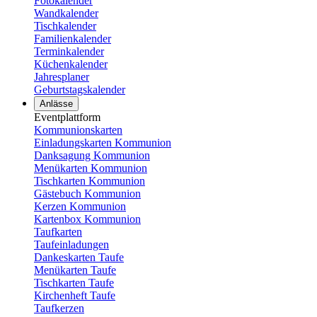
Fotokalender
Wandkalender
Tischkalender
Familienkalender
Terminkalender
Küchenkalender
Jahresplaner
Geburtstagskalender
Anlässe
Eventplattform
Kommunionskarten
Einladungskarten Kommunion
Danksagung Kommunion
Menükarten Kommunion
Tischkarten Kommunion
Gästebuch Kommunion
Kerzen Kommunion
Kartenbox Kommunion
Taufkarten
Taufeinladungen
Dankeskarten Taufe
Menükarten Taufe
Tischkarten Taufe
Kirchenheft Taufe
Taufkerzen