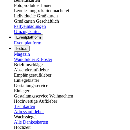
Beileidskarten
Fotoprodukte Trauer
Leonie Jung x kartenmacherei
Individuelle Grußkarten
Grußkarten Geschäftlich
Partyeinladungen
Umzugskarten
Eventplattform
Eventplattform
Extras
Magazin
Wandbilder & Poster
Briefumschläge
Absenderaufkleber
Empfängeraufkleber
Einlegeblätter
Gestaltungsservice
Einleger
Gestaltungsservice Weihnachten
Hochwertige Aufkleber
Tischkarten
Adressaufkleber
Wachssiegel
Alle Dankeskarten
Hochzeit