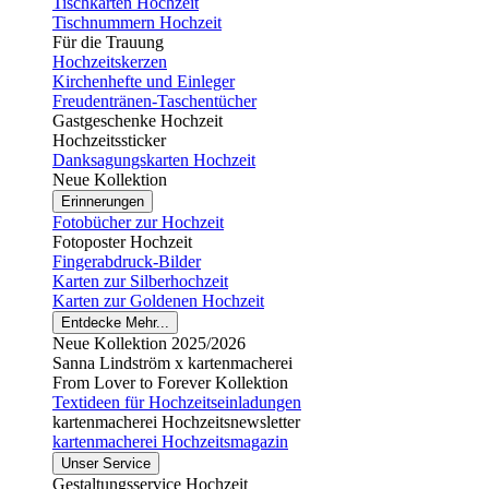
Tischkarten Hochzeit
Tischnummern Hochzeit
Für die Trauung
Hochzeitskerzen
Kirchenhefte und Einleger
Freudentränen-Taschentücher
Gastgeschenke Hochzeit
Hochzeitssticker
Danksagungskarten Hochzeit
Neue Kollektion
Erinnerungen
Fotobücher zur Hochzeit
Fotoposter Hochzeit
Fingerabdruck-Bilder
Karten zur Silberhochzeit
Karten zur Goldenen Hochzeit
Entdecke Mehr...
Neue Kollektion 2025/2026
Sanna Lindström x kartenmacherei
From Lover to Forever Kollektion
Textideen für Hochzeitseinladungen
kartenmacherei Hochzeitsnewsletter
kartenmacherei Hochzeitsmagazin
Unser Service
Gestaltungsservice Hochzeit