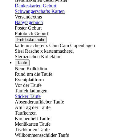
Geburtskarten Geschwister
Dankeskarten Geburt
Schwangerschafts-Karten
Versandextras
Babytagebuch
Poster Geburt
Fotobuch Geburt
Entdecke mehr
kartenmacherei x Cam Cam Copenhagen
Sissi Rasche x kartenmacherei
Sternzeichen Kollektion
Taufe
Neue Kollektion
Rund um die Taufe
Eventplattform
Vor der Taufe
Taufeinladungen
Sticker Taufe
Absenderaufkleber Taufe
Am Tag der Taufe
Taufkerzen
Kirchenheft Taufe
Menükarten Taufe
Tischkarten Taufe
Willkommensschilder Taufe