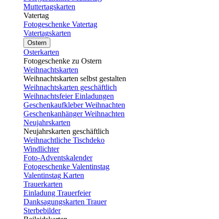
Muttertagskarten
Vatertag
Fotogeschenke Vatertag
Vatertagskarten
Ostern
Osterkarten
Fotogeschenke zu Ostern
Weihnachtskarten
Weihnachtskarten selbst gestalten
Weihnachtskarten geschäftlich
Weihnachtsfeier Einladungen
Geschenkaufkleber Weihnachten
Geschenkanhänger Weihnachten
Neujahrskarten
Neujahrskarten geschäftlich
Weihnachtliche Tischdeko
Windlichter
Foto-Adventskalender
Fotogeschenke Valentinstag
Valentinstag Karten
Trauerkarten
Einladung Trauerfeier
Danksagungskarten Trauer
Sterbebilder