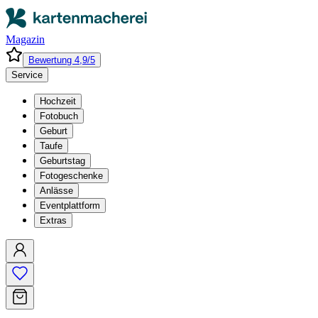
Magazin
Bewertung 4,9/5
Service
Hochzeit
Fotobuch
Geburt
Taufe
Geburtstag
Fotogeschenke
Anlässe
Eventplattform
Extras