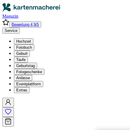
Magazin
Bewertung 4,9/5
Service
Hochzeit
Fotobuch
Geburt
Taufe
Geburtstag
Fotogeschenke
Anlässe
Eventplattform
Extras