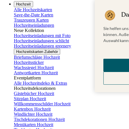
Hochzeit
Alle Hochzeitskarten
Da
Save-the-Date Karten
Trauzeugen Karten
Hochzeitseinladungen
Sie helfen uns
Neue Kollektion
können. Außer
Hochzeitseinladungen mit Foto
Auswahl kanns
Hochzeitseinladungen schlicht
Hochzeitseinladungen greenery
Hochzeitskarten Zubehör
Briefumschläge Hochzeit
Hochzeitssticker
Wachssiegel Hochzeit
Antwortkarten Hochzeit
Eventplattform
Alle Hochzeitsdeko & Extras
Hochzeitsdekorationen
Gästebücher Hochzeit
Sitzplan Hochzeit
Willkommensschilder Hochzeit
Kartenbox Hochzeit
Windlichter Hochzeit
Tischdekorationen Hochzeit
Menükarten Hochzeit