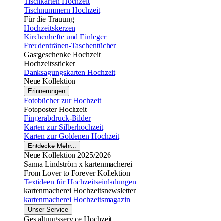
Tischkarten Hochzeit
Tischnummern Hochzeit
Für die Trauung
Hochzeitskerzen
Kirchenhefte und Einleger
Freudentränen-Taschentücher
Gastgeschenke Hochzeit
Hochzeitssticker
Danksagungskarten Hochzeit
Neue Kollektion
Erinnerungen
Fotobücher zur Hochzeit
Fotoposter Hochzeit
Fingerabdruck-Bilder
Karten zur Silberhochzeit
Karten zur Goldenen Hochzeit
Entdecke Mehr...
Neue Kollektion 2025/2026
Sanna Lindström x kartenmacherei
From Lover to Forever Kollektion
Textideen für Hochzeitseinladungen
kartenmacherei Hochzeitsnewsletter
kartenmacherei Hochzeitsmagazin
Unser Service
Gestaltungsservice Hochzeit