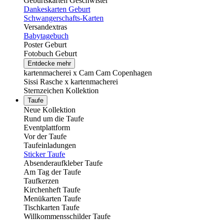
Geburtskarten Geschwister
Dankeskarten Geburt
Schwangerschafts-Karten
Versandextras
Babytagebuch
Poster Geburt
Fotobuch Geburt
Entdecke mehr
kartenmacherei x Cam Cam Copenhagen
Sissi Rasche x kartenmacherei
Sternzeichen Kollektion
Taufe
Neue Kollektion
Rund um die Taufe
Eventplattform
Vor der Taufe
Taufeinladungen
Sticker Taufe
Absenderaufkleber Taufe
Am Tag der Taufe
Taufkerzen
Kirchenheft Taufe
Menükarten Taufe
Tischkarten Taufe
Willkommensschilder Taufe