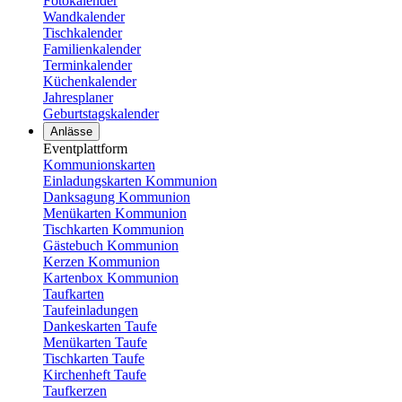
Fotokalender
Wandkalender
Tischkalender
Familienkalender
Terminkalender
Küchenkalender
Jahresplaner
Geburtstagskalender
Anlässe
Eventplattform
Kommunionskarten
Einladungskarten Kommunion
Danksagung Kommunion
Menükarten Kommunion
Tischkarten Kommunion
Gästebuch Kommunion
Kerzen Kommunion
Kartenbox Kommunion
Taufkarten
Taufeinladungen
Dankeskarten Taufe
Menükarten Taufe
Tischkarten Taufe
Kirchenheft Taufe
Taufkerzen