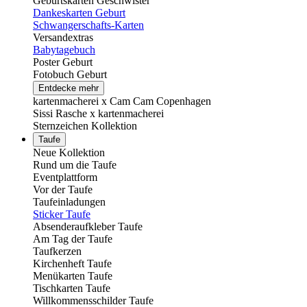
Geburtskarten Geschwister
Dankeskarten Geburt
Schwangerschafts-Karten
Versandextras
Babytagebuch
Poster Geburt
Fotobuch Geburt
Entdecke mehr
kartenmacherei x Cam Cam Copenhagen
Sissi Rasche x kartenmacherei
Sternzeichen Kollektion
Taufe
Neue Kollektion
Rund um die Taufe
Eventplattform
Vor der Taufe
Taufeinladungen
Sticker Taufe
Absenderaufkleber Taufe
Am Tag der Taufe
Taufkerzen
Kirchenheft Taufe
Menükarten Taufe
Tischkarten Taufe
Willkommensschilder Taufe