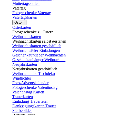
Muttertagskarten
Vatertag
Fotogeschenke Vatertag
Vatertagskarten
Ostern
Osterkarten
Fotogeschenke zu Ostern
Weihnachtskarten
Weihnachtskarten selbst gestalten
Weihnachtskarten geschäftlich
Weihnachtsfeier Einladungen
Geschenkaufkleber Weihnachten
Geschenkanhänger Weihnachten
Neujahrskarten
Neujahrskarten geschäftlich
Weihnachtliche Tischdeko
Windlichter
Foto-Adventskalender
Fotogeschenke Valentinstag
Valentinstag Karten
Trauerkarten
Einladung Trauerfeier
Danksagungskarten Trauer
Sterbebilder