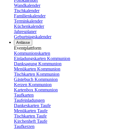
Fotokalender
Wandkalender
Tischkalender
Familienkalender
Terminkalender
Küchenkalender
Jahresplaner
Geburtstagskalender
Anlässe
Eventplattform
Kommunionskarten
Einladungskarten Kommunion
Danksagung Kommunion
Menükarten Kommunion
Tischkarten Kommunion
Gästebuch Kommunion
Kerzen Kommunion
Kartenbox Kommunion
Taufkarten
Taufeinladungen
Dankeskarten Taufe
Menükarten Taufe
Tischkarten Taufe
Kirchenheft Taufe
Taufkerzen