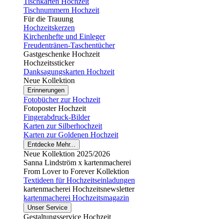
Tischkarten Hochzeit
Tischnummern Hochzeit
Für die Trauung
Hochzeitskerzen
Kirchenhefte und Einleger
Freudentränen-Taschentücher
Gastgeschenke Hochzeit
Hochzeitssticker
Danksagungskarten Hochzeit
Neue Kollektion
Erinnerungen
Fotobücher zur Hochzeit
Fotoposter Hochzeit
Fingerabdruck-Bilder
Karten zur Silberhochzeit
Karten zur Goldenen Hochzeit
Entdecke Mehr...
Neue Kollektion 2025/2026
Sanna Lindström x kartenmacherei
From Lover to Forever Kollektion
Textideen für Hochzeitseinladungen
kartenmacherei Hochzeitsnewsletter
kartenmacherei Hochzeitsmagazin
Unser Service
Gestaltungsservice Hochzeit