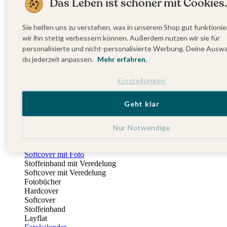
Das Leben ist schöner mit Cookies.
Fotobuch Geburtstag
Eventplattform
Einladungskarten Kindergeburtstag
Sie helfen uns zu verstehen, was in unserem Shop gut funktionie
Kindergeburtstag Jungen
wir ihn stetig verbessern können. Außerdem nutzen wir sie für
Kindergeburtstag Mädchen
personalisierte und nicht-personalisierte Werbung. Deine Ausw
Kindergeburtstag Unisex
du jederzeit anpassen.
Mehr erfahren.
Einladungskarten 1. Geburtstag
Fotogeschenke
Einstellungen
Alle Fotogeschenke
Fotobücher
Wandbilder & Poster
Geht klar
Bilderboxen
Fotohalter
Bilderrahmen
Nur Notwendige
Notizbücher
Stoffeinband mit Foto
Softcover mit Foto
Stoffeinband mit Veredelung
Softcover mit Veredelung
Fotobücher
Hardcover
Softcover
Stoffeinband
Layflat