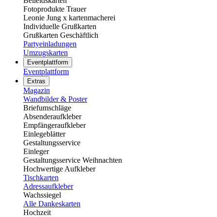
Beileidskarten
Fotoprodukte Trauer
Leonie Jung x kartenmacherei
Individuelle Grußkarten
Grußkarten Geschäftlich
Partyeinladungen
Umzugskarten
Eventplattform
Eventplattform
Extras
Magazin
Wandbilder & Poster
Briefumschläge
Absenderaufkleber
Empfängeraufkleber
Einlegeblätter
Gestaltungsservice
Einleger
Gestaltungsservice Weihnachten
Hochwertige Aufkleber
Tischkarten
Adressaufkleber
Wachssiegel
Alle Dankeskarten
Hochzeit