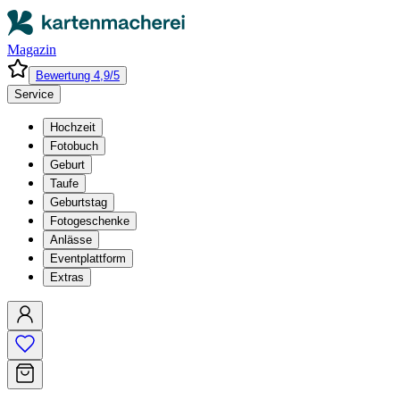
Magazin
Bewertung 4,9/5
Service
Hochzeit
Fotobuch
Geburt
Taufe
Geburtstag
Fotogeschenke
Anlässe
Eventplattform
Extras