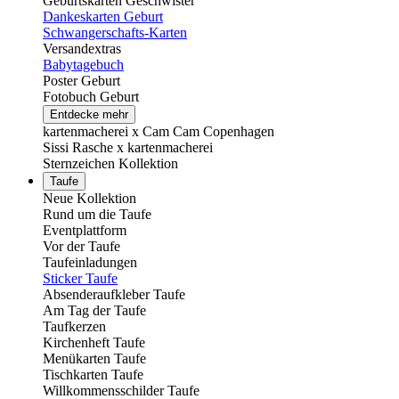
Geburtskarten Geschwister
Dankeskarten Geburt
Schwangerschafts-Karten
Versandextras
Babytagebuch
Poster Geburt
Fotobuch Geburt
Entdecke mehr
kartenmacherei x Cam Cam Copenhagen
Sissi Rasche x kartenmacherei
Sternzeichen Kollektion
Taufe
Neue Kollektion
Rund um die Taufe
Eventplattform
Vor der Taufe
Taufeinladungen
Sticker Taufe
Absenderaufkleber Taufe
Am Tag der Taufe
Taufkerzen
Kirchenheft Taufe
Menükarten Taufe
Tischkarten Taufe
Willkommensschilder Taufe