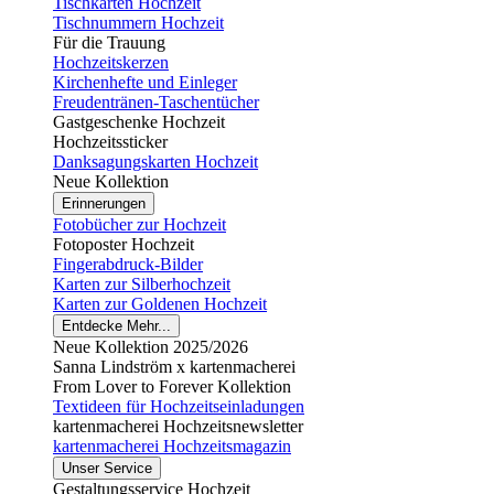
Tischkarten Hochzeit
Tischnummern Hochzeit
Für die Trauung
Hochzeitskerzen
Kirchenhefte und Einleger
Freudentränen-Taschentücher
Gastgeschenke Hochzeit
Hochzeitssticker
Danksagungskarten Hochzeit
Neue Kollektion
Erinnerungen
Fotobücher zur Hochzeit
Fotoposter Hochzeit
Fingerabdruck-Bilder
Karten zur Silberhochzeit
Karten zur Goldenen Hochzeit
Entdecke Mehr...
Neue Kollektion 2025/2026
Sanna Lindström x kartenmacherei
From Lover to Forever Kollektion
Textideen für Hochzeitseinladungen
kartenmacherei Hochzeitsnewsletter
kartenmacherei Hochzeitsmagazin
Unser Service
Gestaltungsservice Hochzeit