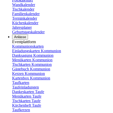
Fotokalender
Wandkalender
Tischkalender
Familienkalender
Terminkalender
Küchenkalender
Jahresplaner
Geburtstagskalender
Anlässe
Eventplattform
Kommunionskarten
Einladungskarten Kommunion
Danksagung Kommunion
Menükarten Kommunion
Tischkarten Kommunion
Gästebuch Kommunion
Kerzen Kommunion
Kartenbox Kommunion
Taufkarten
Taufeinladungen
Dankeskarten Taufe
Menükarten Taufe
Tischkarten Taufe
Kirchenheft Taufe
Taufkerzen