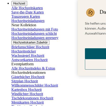
Hochzeit
Alle Hochzeitskarten
Da
Save-the-Date Karten
Trauzeugen Karten
Hochzeitseinladungen
Sie helfen uns
Neue Kollektion
können. Außer
Hochzeitseinladungen mit Foto
Auswahl kanns
Hochzeitseinladungen schlicht
Hochzeitseinladungen greenery
Hochzeitskarten Zubehör
Briefumschläge Hochzeit
Hochzeitssticker
Wachssiegel Hochzeit
Antwortkarten Hochzeit
Eventplattform
Alle Hochzeitsdeko & Extras
Hochzeitsdekorationen
Gästebücher Hochzeit
Sitzplan Hochzeit
Willkommensschilder Hochzeit
Kartenbox Hochzeit
Windlichter Hochzeit
Tischdekorationen Hochzeit
Menükarten Hochzeit