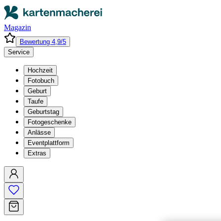
Magazin
Bewertung 4,9/5
Service
Hochzeit
Fotobuch
Geburt
Taufe
Geburtstag
Fotogeschenke
Anlässe
Eventplattform
Extras