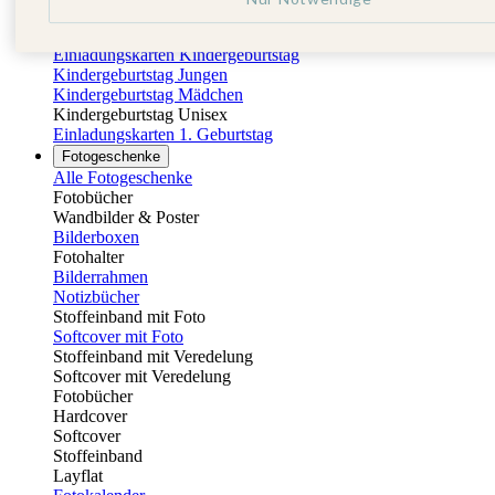
Fotobuch Geburtstag
Eventplattform
Einladungskarten Kindergeburtstag
Kindergeburtstag Jungen
Kindergeburtstag Mädchen
Kindergeburtstag Unisex
Einladungskarten 1. Geburtstag
Fotogeschenke
Alle Fotogeschenke
Fotobücher
Wandbilder & Poster
Bilderboxen
Fotohalter
Bilderrahmen
Notizbücher
Stoffeinband mit Foto
Softcover mit Foto
Stoffeinband mit Veredelung
Softcover mit Veredelung
Fotobücher
Hardcover
Softcover
Stoffeinband
Layflat