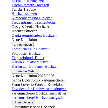
Tischkarten Hochzeit
Tischnummern Hochzeit
Für die Trauung
Hochzeitskerzen
Kirchenhefte und Einleger
Freudentränen-Taschentücher
Gastgeschenke Hochzeit
Hochzeitssticker
Danksagungskarten Hochzeit
Neue Kollektion
Erinnerungen
Fotobücher zur Hochzeit
Fotoposter Hochzeit
Fingerabdruck-Bilder
Karten zur Silberhochzeit
Karten zur Goldenen Hochzeit
Entdecke Mehr...
Neue Kollektion 2025/2026
Sanna Lindström x kartenmacherei
From Lover to Forever Kollektion
Textideen für Hochzeitseinladungen
kartenmacherei Hochzeitsnewsletter
kartenmacherei Hochzeitsmagazin
Unser Service
Gestaltungsservice Hochzeit