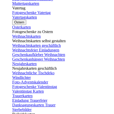
Muttertagskarten
Vatertag
Fotogeschenke Vatertag
Vatertagskarten
Ostern
Osterkarten
Fotogeschenke zu Ostern
Weihnachtskarten
Weihnachtskarten selbst gestalten
Weihnachtskarten geschäftlich
Weihnachtsfeier Einladungen
Geschenkaufkleber Weihnachten
Geschenkanhänger Weihnachten
Neujahrskarten
Neujahrskarten geschäftlich
Weihnachtliche Tischdeko
Windlichter
Foto-Adventskalender
Fotogeschenke Valentinstag
Valentinstag Karten
Trauerkarten
Einladung Trauerfeier
Danksagungskarten Trauer
Sterbebilder