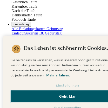
Gästebuch Taufe
Kartenbox Taufe
Nach der Taufe
Dankeskarten Taufe
Fotobuch Taufe
Geburtstag
Alle Einladungskarten Geburtstag
Einladungskarten 18. Geburtstag
Einladungskarten 30. Geburtstag
Einladungskarten 40. Geburtstag
Einladungskarten 50. Geburtstag
Das Leben ist schöner mit Cookies.
Einladungskarten 60. Geburtstag
Einladungskarten 70. Geburtstag
Einladungskarten 80. Geburtstag
Sie helfen uns zu verstehen, was in unserem Shop gut funktionie
Einladungskarten 90. Geburtstag
wir ihn stetig verbessern können. Außerdem nutzen wir sie für
Für jedes Alter
personalisierte und nicht-personalisierte Werbung. Deine Ausw
Doppelgeburtstag Einladungen
du jederzeit anpassen.
Mehr erfahren.
Alle Geburtstagsextras
Gästebücher Geburtstag
Tischkarten Geburtstag
Einstellungen
Menükarten Geburtstag
Weinetiketten Geburtstag
Geht klar
Kartenbox Geburtstag
Save the Date Karten
Dankeskarten Geburtstag
Nur Notwendige