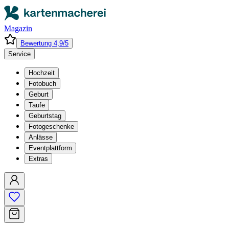
Magazin
Bewertung 4,9/5
Service
Hochzeit
Fotobuch
Geburt
Taufe
Geburtstag
Fotogeschenke
Anlässe
Eventplattform
Extras