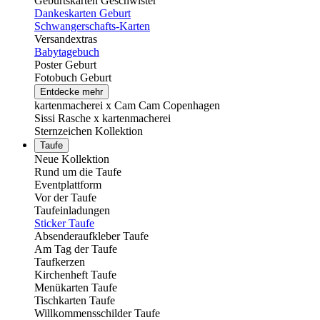
Geburtskarten Geschwister
Dankeskarten Geburt
Schwangerschafts-Karten
Versandextras
Babytagebuch
Poster Geburt
Fotobuch Geburt
Entdecke mehr
kartenmacherei x Cam Cam Copenhagen
Sissi Rasche x kartenmacherei
Sternzeichen Kollektion
Taufe
Neue Kollektion
Rund um die Taufe
Eventplattform
Vor der Taufe
Taufeinladungen
Sticker Taufe
Absenderaufkleber Taufe
Am Tag der Taufe
Taufkerzen
Kirchenheft Taufe
Menükarten Taufe
Tischkarten Taufe
Willkommensschilder Taufe