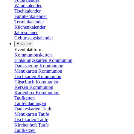
Fotokalender
Wandkalender
Tischkalender
Familienkalender
Terminkalender
Küchenkalender
Jahresplaner
Geburtstagskalender
Anlässe
Eventplattform
Kommunionskarten
Einladungskarten Kommunion
Danksagung Kommunion
Menükarten Kommunion
Tischkarten Kommunion
Gästebuch Kommunion
Kerzen Kommunion
Kartenbox Kommunion
Taufkarten
Taufeinladungen
Dankeskarten Taufe
Menükarten Taufe
Tischkarten Taufe
Kirchenheft Taufe
Taufkerzen