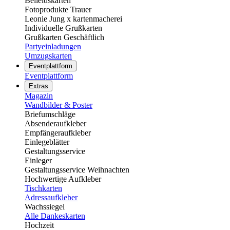
Beileidskarten
Fotoprodukte Trauer
Leonie Jung x kartenmacherei
Individuelle Grußkarten
Grußkarten Geschäftlich
Partyeinladungen
Umzugskarten
Eventplattform
Eventplattform
Extras
Magazin
Wandbilder & Poster
Briefumschläge
Absenderaufkleber
Empfängeraufkleber
Einlegeblätter
Gestaltungsservice
Einleger
Gestaltungsservice Weihnachten
Hochwertige Aufkleber
Tischkarten
Adressaufkleber
Wachssiegel
Alle Dankeskarten
Hochzeit