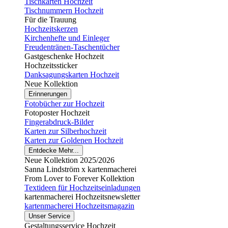
Tischkarten Hochzeit
Tischnummern Hochzeit
Für die Trauung
Hochzeitskerzen
Kirchenhefte und Einleger
Freudentränen-Taschentücher
Gastgeschenke Hochzeit
Hochzeitssticker
Danksagungskarten Hochzeit
Neue Kollektion
Erinnerungen
Fotobücher zur Hochzeit
Fotoposter Hochzeit
Fingerabdruck-Bilder
Karten zur Silberhochzeit
Karten zur Goldenen Hochzeit
Entdecke Mehr...
Neue Kollektion 2025/2026
Sanna Lindström x kartenmacherei
From Lover to Forever Kollektion
Textideen für Hochzeitseinladungen
kartenmacherei Hochzeitsnewsletter
kartenmacherei Hochzeitsmagazin
Unser Service
Gestaltungsservice Hochzeit