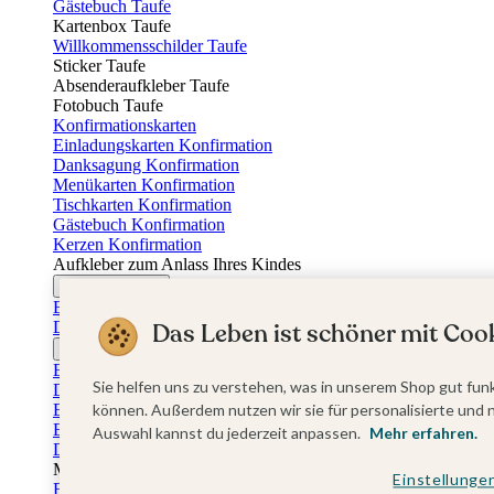
Gästebuch Taufe
Kartenbox Taufe
Willkommensschilder Taufe
Sticker Taufe
Absenderaufkleber Taufe
Fotobuch Taufe
Konfirmationskarten
Einladungskarten Konfirmation
Danksagung Konfirmation
Menükarten Konfirmation
Tischkarten Konfirmation
Gästebuch Konfirmation
Kerzen Konfirmation
Aufkleber zum Anlass Ihres Kindes
Firmungskarten
Einladungskarten Firmung
Dankeskarten Firmung
Das Leben ist schöner mit Cook
Jugendweihekarten
Einladungskarten Jugendweihe
Sie helfen uns zu verstehen, was in unserem Shop gut funk
Dankeskarten Jugendweihe
Einschulungskarten
können. Außerdem nutzen wir sie für personalisierte und 
Einladungskarten Einschulung
Auswahl kannst du jederzeit anpassen.
Mehr erfahren.
Danksagung Einschulung
Muttertag
Einstellunge
Fotogeschenke Muttertag