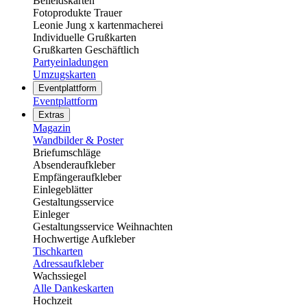
Beileidskarten
Fotoprodukte Trauer
Leonie Jung x kartenmacherei
Individuelle Grußkarten
Grußkarten Geschäftlich
Partyeinladungen
Umzugskarten
Eventplattform
Eventplattform
Extras
Magazin
Wandbilder & Poster
Briefumschläge
Absenderaufkleber
Empfängeraufkleber
Einlegeblätter
Gestaltungsservice
Einleger
Gestaltungsservice Weihnachten
Hochwertige Aufkleber
Tischkarten
Adressaufkleber
Wachssiegel
Alle Dankeskarten
Hochzeit