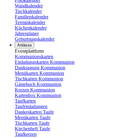
Fotokalender
Wandkalender
Tischkalender
Familienkalender
Terminkalender
Küchenkalender
Jahresplaner
Geburtstagskalender
Anlässe
Eventplattform
Kommunionskarten
Einladungskarten Kommunion
Danksagung Kommunion
Menükarten Kommunion
Tischkarten Kommunion
Gästebuch Kommunion
Kerzen Kommunion
Kartenbox Kommunion
Taufkarten
Taufeinladungen
Dankeskarten Taufe
Menükarten Taufe
Tischkarten Taufe
Kirchenheft Taufe
Taufkerzen