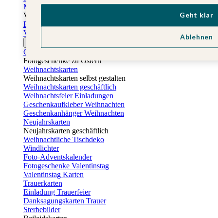
Muttertagskarten
Geht klar
Vatertag
Fotogeschenke Vatertag
Vatertagskarten
Ablehnen
Ostern
Osterkarten
Fotogeschenke zu Ostern
Weihnachtskarten
Weihnachtskarten selbst gestalten
Weihnachtskarten geschäftlich
Weihnachtsfeier Einladungen
Geschenkaufkleber Weihnachten
Geschenkanhänger Weihnachten
Neujahrskarten
Neujahrskarten geschäftlich
Weihnachtliche Tischdeko
Windlichter
Foto-Adventskalender
Fotogeschenke Valentinstag
Valentinstag Karten
Trauerkarten
Einladung Trauerfeier
Danksagungskarten Trauer
Sterbebilder