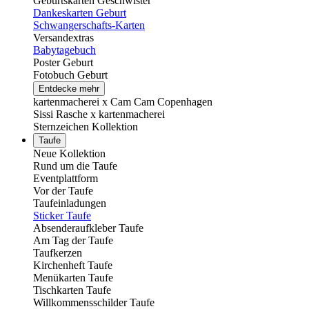
Geburtskarten Geschwister
Dankeskarten Geburt
Schwangerschafts-Karten
Versandextras
Babytagebuch
Poster Geburt
Fotobuch Geburt
Entdecke mehr
kartenmacherei x Cam Cam Copenhagen
Sissi Rasche x kartenmacherei
Sternzeichen Kollektion
Taufe
Neue Kollektion
Rund um die Taufe
Eventplattform
Vor der Taufe
Taufeinladungen
Sticker Taufe
Absenderaufkleber Taufe
Am Tag der Taufe
Taufkerzen
Kirchenheft Taufe
Menükarten Taufe
Tischkarten Taufe
Willkommensschilder Taufe