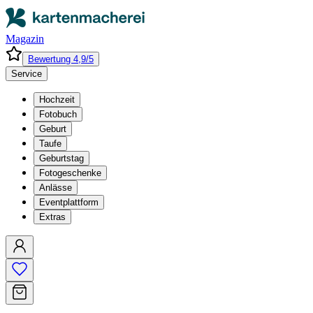
Magazin
Bewertung 4,9/5
Service
Hochzeit
Fotobuch
Geburt
Taufe
Geburtstag
Fotogeschenke
Anlässe
Eventplattform
Extras