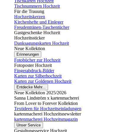
Tischkarten Hochzeit
Tischnummern Hochzeit
Für die Trauung
Hochzeitskerzen
Kirchenhefte und Einleger
Freudentränen-Taschentücher
Gastgeschenke Hochzeit
Hochzeitssticker
Danksagungskarten Hochzeit
Neue Kollektion
Erinnerungen
Fotobücher zur Hochzeit
Fotoposter Hochzeit
Fingerabdruck-Bilder
Karten zur Silberhochzeit
Karten zur Goldenen Hochzeit
Entdecke Mehr...
Neue Kollektion 2025/2026
Sanna Lindström x kartenmacherei
From Lover to Forever Kollektion
Textideen für Hochzeitseinladungen
kartenmacherei Hochzeitsnewsletter
kartenmacherei Hochzeitsmagazin
Unser Service
Gestaltungsservice Hochzeit