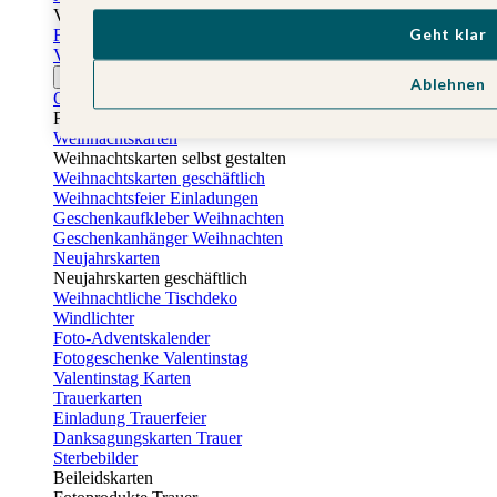
Vatertag
Geht klar
Fotogeschenke Vatertag
Vatertagskarten
Ostern
Ablehnen
Osterkarten
Fotogeschenke zu Ostern
Weihnachtskarten
Weihnachtskarten selbst gestalten
Weihnachtskarten geschäftlich
Weihnachtsfeier Einladungen
Geschenkaufkleber Weihnachten
Geschenkanhänger Weihnachten
Neujahrskarten
Neujahrskarten geschäftlich
Weihnachtliche Tischdeko
Windlichter
Foto-Adventskalender
Fotogeschenke Valentinstag
Valentinstag Karten
Trauerkarten
Einladung Trauerfeier
Danksagungskarten Trauer
Sterbebilder
Beileidskarten