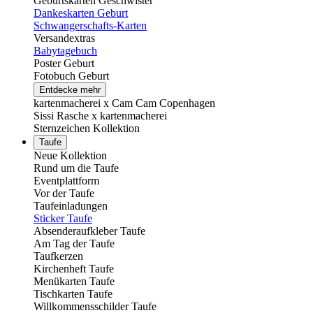
Geburtskarten Geschwister
Dankeskarten Geburt
Schwangerschafts-Karten
Versandextras
Babytagebuch
Poster Geburt
Fotobuch Geburt
Entdecke mehr
kartenmacherei x Cam Cam Copenhagen
Sissi Rasche x kartenmacherei
Sternzeichen Kollektion
Taufe
Neue Kollektion
Rund um die Taufe
Eventplattform
Vor der Taufe
Taufeinladungen
Sticker Taufe
Absenderaufkleber Taufe
Am Tag der Taufe
Taufkerzen
Kirchenheft Taufe
Menükarten Taufe
Tischkarten Taufe
Willkommensschilder Taufe