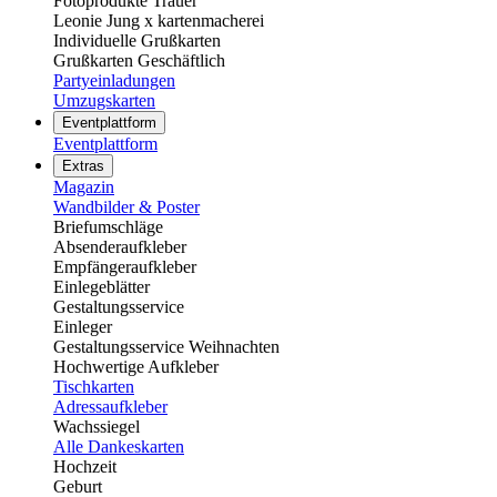
Fotoprodukte Trauer
Leonie Jung x kartenmacherei
Individuelle Grußkarten
Grußkarten Geschäftlich
Partyeinladungen
Umzugskarten
Eventplattform
Eventplattform
Extras
Magazin
Wandbilder & Poster
Briefumschläge
Absenderaufkleber
Empfängeraufkleber
Einlegeblätter
Gestaltungsservice
Einleger
Gestaltungsservice Weihnachten
Hochwertige Aufkleber
Tischkarten
Adressaufkleber
Wachssiegel
Alle Dankeskarten
Hochzeit
Geburt