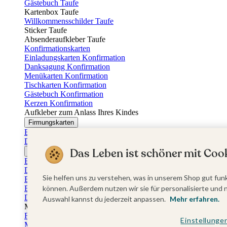
Gästebuch Taufe
Kartenbox Taufe
Willkommensschilder Taufe
Sticker Taufe
Absenderaufkleber Taufe
Konfirmationskarten
Einladungskarten Konfirmation
Danksagung Konfirmation
Menükarten Konfirmation
Tischkarten Konfirmation
Gästebuch Konfirmation
Kerzen Konfirmation
Aufkleber zum Anlass Ihres Kindes
Firmungskarten
Einladungskarten Firmung
Dankeskarten Firmung
Das Leben ist schöner mit Cook
Jugendweihekarten
Einladungskarten Jugendweihe
Dankeskarten Jugendweihe
Sie helfen uns zu verstehen, was in unserem Shop gut funk
Einschulungskarten
Einladungskarten Einschulung
können. Außerdem nutzen wir sie für personalisierte und 
Danksagung Einschulung
Auswahl kannst du jederzeit anpassen.
Mehr erfahren.
Muttertag
Fotogeschenke Muttertag
Einstellunge
Muttertagskarten