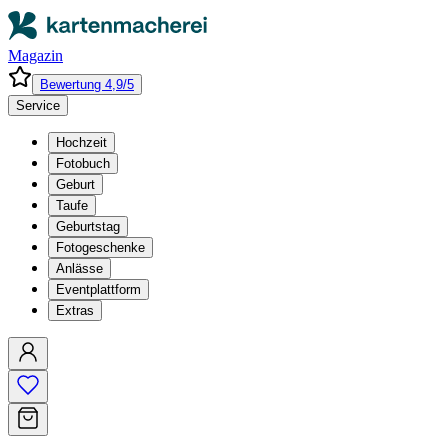
Magazin
Bewertung 4,9/5
Service
Hochzeit
Fotobuch
Geburt
Taufe
Geburtstag
Fotogeschenke
Anlässe
Eventplattform
Extras