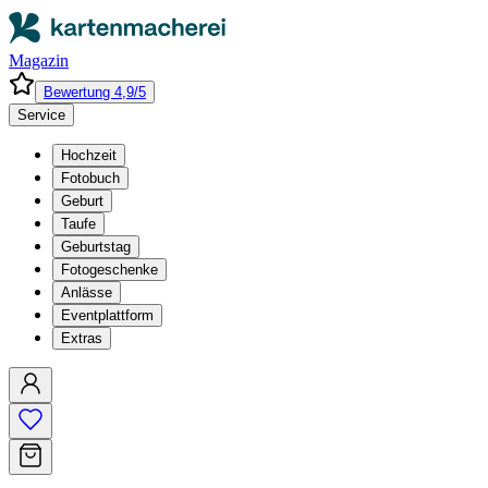
Magazin
Bewertung 4,9/5
Service
Hochzeit
Fotobuch
Geburt
Taufe
Geburtstag
Fotogeschenke
Anlässe
Eventplattform
Extras