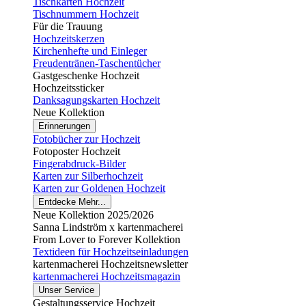
Tischkarten Hochzeit
Tischnummern Hochzeit
Für die Trauung
Hochzeitskerzen
Kirchenhefte und Einleger
Freudentränen-Taschentücher
Gastgeschenke Hochzeit
Hochzeitssticker
Danksagungskarten Hochzeit
Neue Kollektion
Erinnerungen
Fotobücher zur Hochzeit
Fotoposter Hochzeit
Fingerabdruck-Bilder
Karten zur Silberhochzeit
Karten zur Goldenen Hochzeit
Entdecke Mehr...
Neue Kollektion 2025/2026
Sanna Lindström x kartenmacherei
From Lover to Forever Kollektion
Textideen für Hochzeitseinladungen
kartenmacherei Hochzeitsnewsletter
kartenmacherei Hochzeitsmagazin
Unser Service
Gestaltungsservice Hochzeit