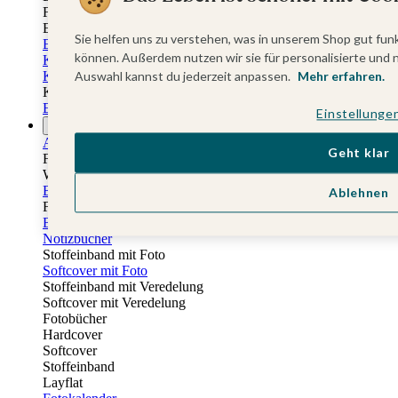
Fotobuch Geburtstag
Eventplattform
Sie helfen uns zu verstehen, was in unserem Shop gut funk
Einladungskarten Kindergeburtstag
können. Außerdem nutzen wir sie für personalisierte und 
Kindergeburtstag Jungen
Kindergeburtstag Mädchen
Auswahl kannst du jederzeit anpassen.
Mehr erfahren.
Kindergeburtstag Unisex
Einladungskarten 1. Geburtstag
Einstellunge
Fotogeschenke
Alle Fotogeschenke
Geht klar
Fotobücher
Wandbilder & Poster
Bilderboxen
Ablehnen
Fotohalter
Bilderrahmen
Notizbücher
Stoffeinband mit Foto
Softcover mit Foto
Stoffeinband mit Veredelung
Softcover mit Veredelung
Fotobücher
Hardcover
Softcover
Stoffeinband
Layflat