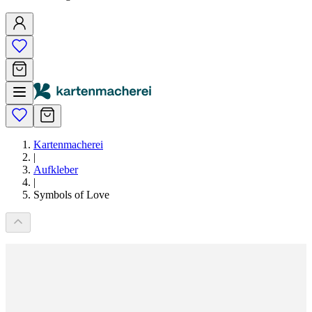
Kartenmacherei
|
Aufkleber
|
Symbols of Love