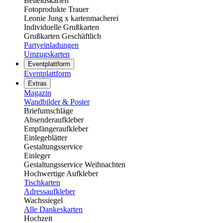
Beileidskarten
Fotoprodukte Trauer
Leonie Jung x kartenmacherei
Individuelle Grußkarten
Grußkarten Geschäftlich
Partyeinladungen
Umzugskarten
Eventplattform
Eventplattform
Extras
Magazin
Wandbilder & Poster
Briefumschläge
Absenderaufkleber
Empfängeraufkleber
Einlegeblätter
Gestaltungsservice
Einleger
Gestaltungsservice Weihnachten
Hochwertige Aufkleber
Tischkarten
Adressaufkleber
Wachssiegel
Alle Dankeskarten
Hochzeit