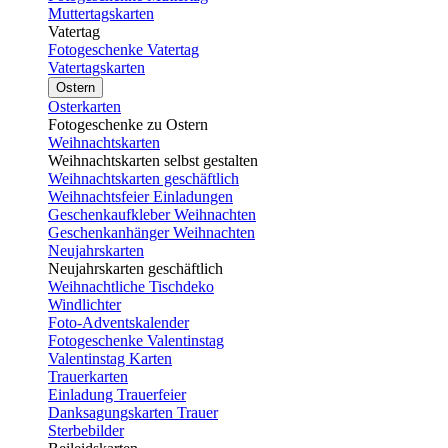
Muttertagskarten
Vatertag
Fotogeschenke Vatertag
Vatertagskarten
Ostern
Osterkarten
Fotogeschenke zu Ostern
Weihnachtskarten
Weihnachtskarten selbst gestalten
Weihnachtskarten geschäftlich
Weihnachtsfeier Einladungen
Geschenkaufkleber Weihnachten
Geschenkanhänger Weihnachten
Neujahrskarten
Neujahrskarten geschäftlich
Weihnachtliche Tischdeko
Windlichter
Foto-Adventskalender
Fotogeschenke Valentinstag
Valentinstag Karten
Trauerkarten
Einladung Trauerfeier
Danksagungskarten Trauer
Sterbebilder