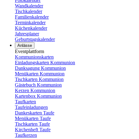
Fotokalender
Wandkalender
Tischkalender
Familienkalender
Terminkalender
Küchenkalender
Jahresplaner
Geburtstagskalender
Anlässe
Eventplattform
Kommunionskarten
Einladungskarten Kommunion
Danksagung Kommunion
Menükarten Kommunion
Tischkarten Kommunion
Gästebuch Kommunion
Kerzen Kommunion
Kartenbox Kommunion
Taufkarten
Taufeinladungen
Dankeskarten Taufe
Menükarten Taufe
Tischkarten Taufe
Kirchenheft Taufe
Taufkerzen