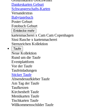
Geburtskarten Geschwister
Dankeskarten Geburt
Schwangerschafts-Karten
Versandextras
Babytagebuch
Poster Geburt
Fotobuch Geburt
Entdecke mehr
kartenmacherei x Cam Cam Copenhagen
Sissi Rasche x kartenmacherei
Sternzeichen Kollektion
Taufe
Neue Kollektion
Rund um die Taufe
Eventplattform
Vor der Taufe
Taufeinladungen
Sticker Taufe
Absenderaufkleber Taufe
Am Tag der Taufe
Taufkerzen
Kirchenheft Taufe
Menükarten Taufe
Tischkarten Taufe
Willkommensschilder Taufe