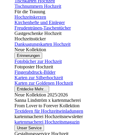
Tischkarten Hochzeit
Tischnummern Hochzeit
Für die Trauung
Hochzeitskerzen
Kirchenhefte und Einleger
Freudentränen-Taschentücher
Gastgeschenke Hochzeit
Hochzeitssticker
Danksagungskarten Hochzeit
Neue Kollektion
Erinnerungen
Fotobücher zur Hochzeit
Fotoposter Hochzeit
Fingerabdruck-Bilder
Karten zur Silberhochzeit
Karten zur Goldenen Hochzeit
Entdecke Mehr...
Neue Kollektion 2025/2026
Sanna Lindström x kartenmacherei
From Lover to Forever Kollektion
Textideen für Hochzeitseinladungen
kartenmacherei Hochzeitsnewsletter
kartenmacherei Hochzeitsmagazin
Unser Service
Gestaltungsservice Hochzeit