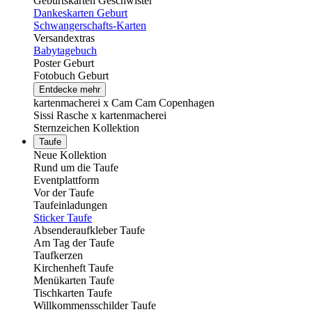
Geburtskarten Geschwister
Dankeskarten Geburt
Schwangerschafts-Karten
Versandextras
Babytagebuch
Poster Geburt
Fotobuch Geburt
Entdecke mehr
kartenmacherei x Cam Cam Copenhagen
Sissi Rasche x kartenmacherei
Sternzeichen Kollektion
Taufe
Neue Kollektion
Rund um die Taufe
Eventplattform
Vor der Taufe
Taufeinladungen
Sticker Taufe
Absenderaufkleber Taufe
Am Tag der Taufe
Taufkerzen
Kirchenheft Taufe
Menükarten Taufe
Tischkarten Taufe
Willkommensschilder Taufe