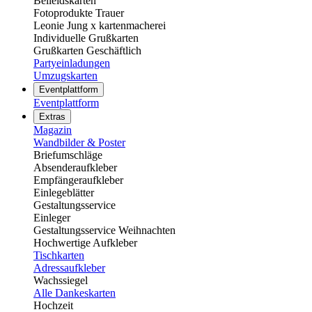
Beileidskarten
Fotoprodukte Trauer
Leonie Jung x kartenmacherei
Individuelle Grußkarten
Grußkarten Geschäftlich
Partyeinladungen
Umzugskarten
Eventplattform
Eventplattform
Extras
Magazin
Wandbilder & Poster
Briefumschläge
Absenderaufkleber
Empfängeraufkleber
Einlegeblätter
Gestaltungsservice
Einleger
Gestaltungsservice Weihnachten
Hochwertige Aufkleber
Tischkarten
Adressaufkleber
Wachssiegel
Alle Dankeskarten
Hochzeit