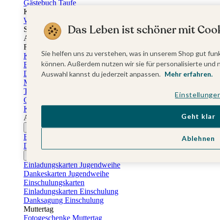
Gästebuch Taufe
Kartenbox Taufe
Willkommensschilder Taufe
Das Leben ist schöner mit Cook
Sticker Taufe
Absenderaufkleber Taufe
Fotobuch Taufe
Sie helfen uns zu verstehen, was in unserem Shop gut funk
Konfirmationskarten
können. Außerdem nutzen wir sie für personalisierte und 
Einladungskarten Konfirmation
Danksagung Konfirmation
Auswahl kannst du jederzeit anpassen.
Mehr erfahren.
Menükarten Konfirmation
Tischkarten Konfirmation
Einstellunge
Gästebuch Konfirmation
Kerzen Konfirmation
Geht klar
Aufkleber zum Anlass Ihres Kindes
Firmungskarten
Einladungskarten Firmung
Ablehnen
Dankeskarten Firmung
Jugendweihekarten
Einladungskarten Jugendweihe
Dankeskarten Jugendweihe
Einschulungskarten
Einladungskarten Einschulung
Danksagung Einschulung
Muttertag
Fotogeschenke Muttertag