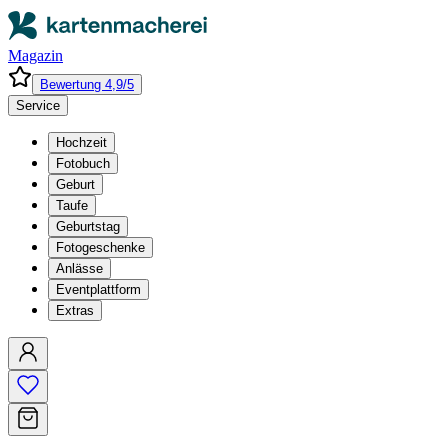
Magazin
Bewertung 4,9/5
Service
Hochzeit
Fotobuch
Geburt
Taufe
Geburtstag
Fotogeschenke
Anlässe
Eventplattform
Extras