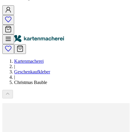
Kartenmacherei
|
Geschenkaufkleber
|
Christmas Bauble