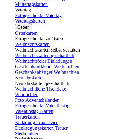
Muttertagskarten
Vatertag
Fotogeschenke Vatertag
Vatertagskarten
Ostern
Osterkarten
Fotogeschenke zu Ostern
Weihnachtskarten
Weihnachtskarten selbst gestalten
Weihnachtskarten geschäftlich
Weihnachtsfeier Einladungen
Geschenkaufkleber Weihnachten
Geschenkanhänger Weihnachten
Neujahrskarten
Neujahrskarten geschäftlich
Weihnachtliche Tischdeko
Windlichter
Foto-Adventskalender
Fotogeschenke Valentinstag
Valentinstag Karten
Trauerkarten
Einladung Trauerfeier
Danksagungskarten Trauer
Sterbebilder