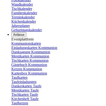
Fotokalender
Wandkalender
Tischkalender
Familienkalender
Terminkalender
Küchenkalender
Jahresplaner
Geburtstagskalender
Anlässe
Eventplattform
Kommunionskarten
Einladungskarten Kommunion
Danksagung Kommunion
Menükarten Kommunion
Tischkarten Kommunion
Gästebuch Kommunion
Kerzen Kommunion
Kartenbox Kommunion
Taufkarten
Taufeinladungen
Dankeskarten Taufe
Menükarten Taufe
Tischkarten Taufe
Kirchenheft Taufe
Taufkerzen