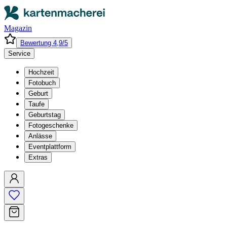
Magazin
Bewertung 4,9/5
Service
Hochzeit
Fotobuch
Geburt
Taufe
Geburtstag
Fotogeschenke
Anlässe
Eventplattform
Extras