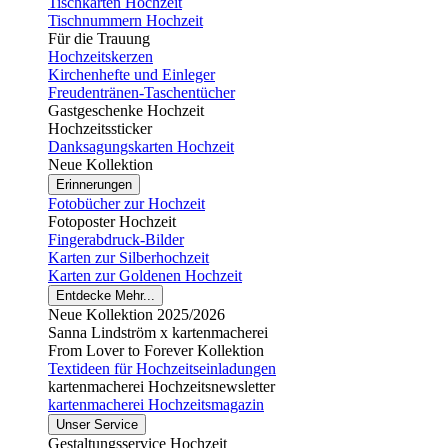
Tischkarten Hochzeit
Tischnummern Hochzeit
Für die Trauung
Hochzeitskerzen
Kirchenhefte und Einleger
Freudentränen-Taschentücher
Gastgeschenke Hochzeit
Hochzeitssticker
Danksagungskarten Hochzeit
Neue Kollektion
Erinnerungen
Fotobücher zur Hochzeit
Fotoposter Hochzeit
Fingerabdruck-Bilder
Karten zur Silberhochzeit
Karten zur Goldenen Hochzeit
Entdecke Mehr...
Neue Kollektion 2025/2026
Sanna Lindström x kartenmacherei
From Lover to Forever Kollektion
Textideen für Hochzeitseinladungen
kartenmacherei Hochzeitsnewsletter
kartenmacherei Hochzeitsmagazin
Unser Service
Gestaltungsservice Hochzeit