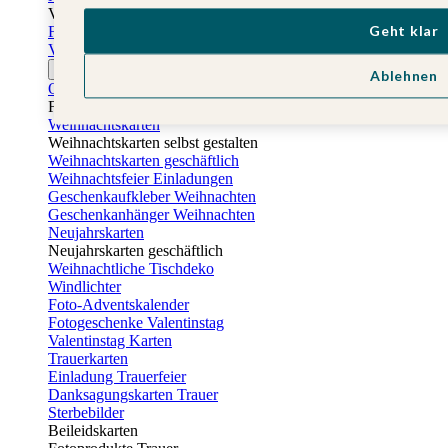
Vatertag
Geht klar
Fotogeschenke Vatertag
Vatertagskarten
Ostern
Ablehnen
Osterkarten
Fotogeschenke zu Ostern
Weihnachtskarten
Weihnachtskarten selbst gestalten
Weihnachtskarten geschäftlich
Weihnachtsfeier Einladungen
Geschenkaufkleber Weihnachten
Geschenkanhänger Weihnachten
Neujahrskarten
Neujahrskarten geschäftlich
Weihnachtliche Tischdeko
Windlichter
Foto-Adventskalender
Fotogeschenke Valentinstag
Valentinstag Karten
Trauerkarten
Einladung Trauerfeier
Danksagungskarten Trauer
Sterbebilder
Beileidskarten