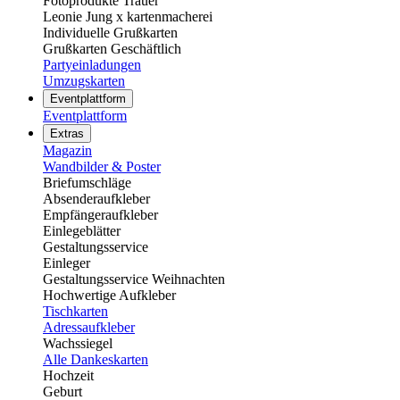
Fotoprodukte Trauer
Leonie Jung x kartenmacherei
Individuelle Grußkarten
Grußkarten Geschäftlich
Partyeinladungen
Umzugskarten
Eventplattform
Eventplattform
Extras
Magazin
Wandbilder & Poster
Briefumschläge
Absenderaufkleber
Empfängeraufkleber
Einlegeblätter
Gestaltungsservice
Einleger
Gestaltungsservice Weihnachten
Hochwertige Aufkleber
Tischkarten
Adressaufkleber
Wachssiegel
Alle Dankeskarten
Hochzeit
Geburt