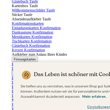
Gästebuch Taufe
Kartenbox Taufe
Willkommensschilder Taufe
Sticker Taufe
Absenderaufkleber Taufe
Konfirmationskarten
Einladungskarten Konfirmation
Danksagung Konfirmation
Menükarten Konfirmation
Tischkarten Konfirmation
Gästebuch Konfirmation
Kerzen Konfirmation
Aufkleber zum Anlass Ihres Kindes
Firmungskarten
Einladungskarten Firmung
Dankeskarten Firmung
Das Leben ist schöner mit Cook
Jugendweihekarten
Einladungskarten Jugendweihe
Dankeskarten Jugendweihe
Sie helfen uns zu verstehen, was in unserem Shop gut funk
Einschulungskarten
Einladungskarten Einschulung
können. Außerdem nutzen wir sie für personalisierte und 
Danksagung Einschulung
Auswahl kannst du jederzeit anpassen.
Mehr erfahren.
Muttertag
Fotogeschenke Muttertag
Einstellunge
Muttertagskarten