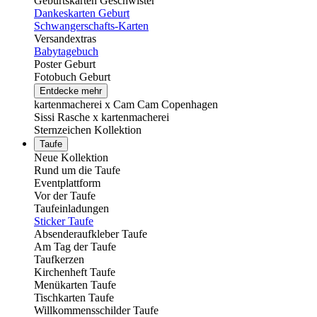
Geburtskarten Geschwister
Dankeskarten Geburt
Schwangerschafts-Karten
Versandextras
Babytagebuch
Poster Geburt
Fotobuch Geburt
Entdecke mehr
kartenmacherei x Cam Cam Copenhagen
Sissi Rasche x kartenmacherei
Sternzeichen Kollektion
Taufe
Neue Kollektion
Rund um die Taufe
Eventplattform
Vor der Taufe
Taufeinladungen
Sticker Taufe
Absenderaufkleber Taufe
Am Tag der Taufe
Taufkerzen
Kirchenheft Taufe
Menükarten Taufe
Tischkarten Taufe
Willkommensschilder Taufe