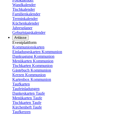
Fotokalender
Wandkalender
Tischkalender
Familienkalender
Terminkalender
Küchenkalender
Jahresplaner
Geburtstagskalender
Anlässe
Eventplattform
Kommunionskarten
Einladungskarten Kommunion
Danksagung Kommunion
Menükarten Kommunion
Tischkarten Kommunion
Gästebuch Kommunion
Kerzen Kommunion
Kartenbox Kommunion
Taufkarten
Taufeinladungen
Dankeskarten Taufe
Menükarten Taufe
Tischkarten Taufe
Kirchenheft Taufe
Taufkerzen