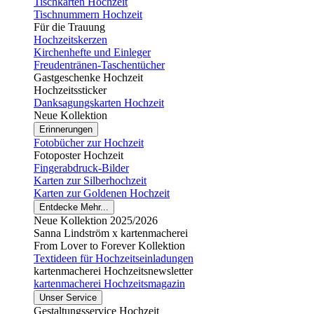
Tischkarten Hochzeit
Tischnummern Hochzeit
Für die Trauung
Hochzeitskerzen
Kirchenhefte und Einleger
Freudentränen-Taschentücher
Gastgeschenke Hochzeit
Hochzeitssticker
Danksagungskarten Hochzeit
Neue Kollektion
Erinnerungen
Fotobücher zur Hochzeit
Fotoposter Hochzeit
Fingerabdruck-Bilder
Karten zur Silberhochzeit
Karten zur Goldenen Hochzeit
Entdecke Mehr...
Neue Kollektion 2025/2026
Sanna Lindström x kartenmacherei
From Lover to Forever Kollektion
Textideen für Hochzeitseinladungen
kartenmacherei Hochzeitsnewsletter
kartenmacherei Hochzeitsmagazin
Unser Service
Gestaltungsservice Hochzeit