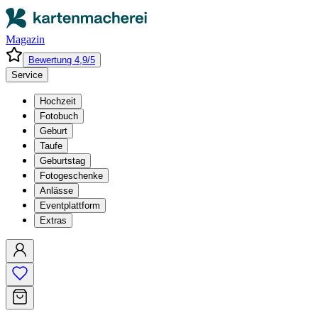
Magazin
Bewertung 4,9/5
Service
Hochzeit
Fotobuch
Geburt
Taufe
Geburtstag
Fotogeschenke
Anlässe
Eventplattform
Extras