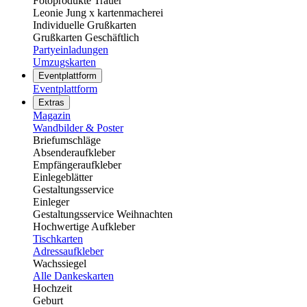
Fotoprodukte Trauer
Leonie Jung x kartenmacherei
Individuelle Grußkarten
Grußkarten Geschäftlich
Partyeinladungen
Umzugskarten
Eventplattform
Eventplattform
Extras
Magazin
Wandbilder & Poster
Briefumschläge
Absenderaufkleber
Empfängeraufkleber
Einlegeblätter
Gestaltungsservice
Einleger
Gestaltungsservice Weihnachten
Hochwertige Aufkleber
Tischkarten
Adressaufkleber
Wachssiegel
Alle Dankeskarten
Hochzeit
Geburt