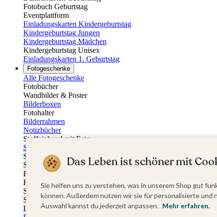
Fotobuch Geburtstag
Eventplattform
Einladungskarten Kindergeburtstag
Kindergeburtstag Jungen
Kindergeburtstag Mädchen
Kindergeburtstag Unisex
Einladungskarten 1. Geburtstag
Fotogeschenke
Alle Fotogeschenke
Fotobücher
Wandbilder & Poster
Bilderboxen
Fotohalter
Bilderrahmen
Notizbücher
Stoffeinband mit Foto
Softcover mit Foto
Stoffeinband mit Veredelung
Das Leben ist schöner mit Cook
Softcover mit Veredelung
Fotobücher
Hardcover
Sie helfen uns zu verstehen, was in unserem Shop gut funk
Softcover
können. Außerdem nutzen wir sie für personalisierte und 
Stoffeinband
Auswahl kannst du jederzeit anpassen.
Mehr erfahren.
Layflat