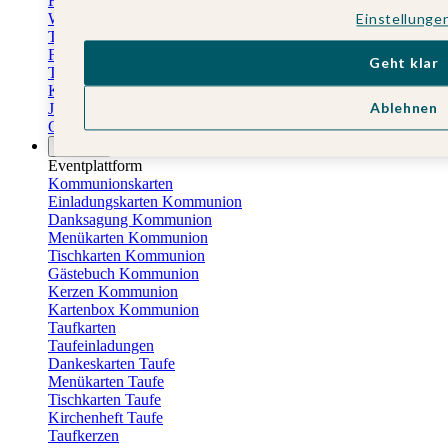
Fotokalender
Einstellunge
Wandkalender
Tischkalender
Familienkalender
Geht klar
Terminkalender
Küchenkalender
Ablehnen
Jahresplaner
Geburtstagskalender
Anlässe
Eventplattform
Kommunionskarten
Einladungskarten Kommunion
Danksagung Kommunion
Menükarten Kommunion
Tischkarten Kommunion
Gästebuch Kommunion
Kerzen Kommunion
Kartenbox Kommunion
Taufkarten
Taufeinladungen
Dankeskarten Taufe
Menükarten Taufe
Tischkarten Taufe
Kirchenheft Taufe
Taufkerzen