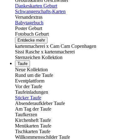
Geburtskarten Geschwister
Dankeskarten Geburt
Schwangerschafts-Karten
Versandextras
Babytagebuch
Poster Geburt
Fotobuch Geburt
Entdecke mehr
kartenmacherei x Cam Cam Copenhagen
Sissi Rasche x kartenmacherei
Sternzeichen Kollektion
Taufe
Neue Kollektion
Rund um die Taufe
Eventplattform
Vor der Taufe
Taufeinladungen
Sticker Taufe
Absenderaufkleber Taufe
Am Tag der Taufe
Taufkerzen
Kirchenheft Taufe
Menükarten Taufe
Tischkarten Taufe
Willkommensschilder Taufe