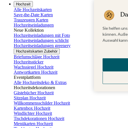
Hochzeit
Alle Hochzeitskarten
Da
Save-the-Date Karten
Trauzeugen Karten
Hochzeitseinladungen
Sie helfen uns
Neue Kollektion
können. Außer
Hochzeitseinladungen mit Foto
Auswahl kanns
Hochzeitseinladungen schlicht
Hochzeitseinladungen greenery
Hochzeitskarten Zubehör
Briefumschläge Hochzeit
Hochzeitssticker
Wachssiegel Hochzeit
Antwortkarten Hochzeit
Eventplattform
Alle Hochzeitsdeko & Extras
Hochzeitsdekorationen
Gästebücher Hochzeit
Sitzplan Hochzeit
Willkommensschilder Hochzeit
Kartenbox Hochzeit
Windlichter Hochzeit
Tischdekorationen Hochzeit
Menükarten Hochzeit