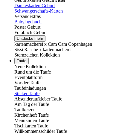
Geburtskarten Geschwister
Dankeskarten Geburt
Schwangerschafts-Karten
Versandextras
Babytagebuch
Poster Geburt
Fotobuch Geburt
Entdecke mehr
kartenmacherei x Cam Cam Copenhagen
Sissi Rasche x kartenmacherei
Sternzeichen Kollektion
Taufe
Neue Kollektion
Rund um die Taufe
Eventplattform
Vor der Taufe
Taufeinladungen
Sticker Taufe
Absenderaufkleber Taufe
Am Tag der Taufe
Taufkerzen
Kirchenheft Taufe
Menükarten Taufe
Tischkarten Taufe
Willkommensschilder Taufe