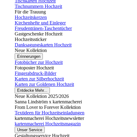
Tischkarten Hochzeit
Tischnummern Hochzeit
Für die Trauung
Hochzeitskerzen
Kirchenhefte und Einleger
Freudentränen-Taschentücher
Gastgeschenke Hochzeit
Hochzeitssticker
Danksagungskarten Hochzeit
Neue Kollektion
Erinnerungen
Fotobücher zur Hochzeit
Fotoposter Hochzeit
Fingerabdruck-Bilder
Karten zur Silberhochzeit
Karten zur Goldenen Hochzeit
Entdecke Mehr...
Neue Kollektion 2025/2026
Sanna Lindström x kartenmacherei
From Lover to Forever Kollektion
Textideen für Hochzeitseinladungen
kartenmacherei Hochzeitsnewsletter
kartenmacherei Hochzeitsmagazin
Unser Service
Gestaltungsservice Hochzeit