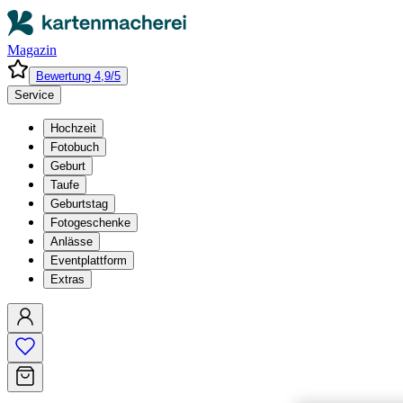
Magazin
Bewertung 4,9/5
Service
Hochzeit
Fotobuch
Geburt
Taufe
Geburtstag
Fotogeschenke
Anlässe
Eventplattform
Extras