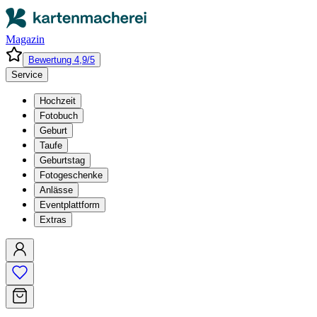
Magazin
Bewertung 4,9/5
Service
Hochzeit
Fotobuch
Geburt
Taufe
Geburtstag
Fotogeschenke
Anlässe
Eventplattform
Extras