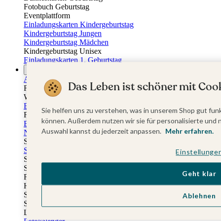
Fotobuch Geburtstag
Eventplattform
Einladungskarten Kindergeburtstag
Kindergeburtstag Jungen
Kindergeburtstag Mädchen
Kindergeburtstag Unisex
Einladungskarten 1. Geburtstag
Fotogeschenke
Alle Fotogeschenke
Das Leben ist schöner mit Cook
Fotobücher
Wandbilder & Poster
Bilderboxen
Sie helfen uns zu verstehen, was in unserem Shop gut funk
Fotohalter
können. Außerdem nutzen wir sie für personalisierte und 
Bilderrahmen
Auswahl kannst du jederzeit anpassen.
Mehr erfahren.
Notizbücher
Stoffeinband mit Foto
Softcover mit Foto
Einstellunge
Stoffeinband mit Veredelung
Softcover mit Veredelung
Geht klar
Fotobücher
Hardcover
Softcover
Ablehnen
Stoffeinband
Layflat