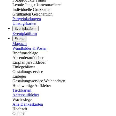
Fotoprodukte Trauer
Leonie Jung x kartenmacherei
Individuelle Grußkarten
Grußkarten Geschäftlich
Partyeinladungen
Umzugskarten
Eventplattform
Eventplattform
Extras
Magazin
Wandbilder & Poster
Briefumschläge
Absenderaufkleber
Empfängeraufkleber
Einlegeblätter
Gestaltungsservice
Einleger
Gestaltungsservice Weihnachten
Hochwertige Aufkleber
Tischkarten
Adressaufkleber
Wachssiegel
Alle Dankeskarten
Hochzeit
Geburt