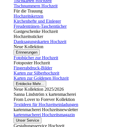
Tischkarten Hochzeit
Tischnummern Hochzeit
Für die Trauung
Hochzeitskerzen
Kirchenhefte und Einleger
Freudentränen-Taschentücher
Gastgeschenke Hochzeit
Hochzeitssticker
Danksagungskarten Hochzeit
Neue Kollektion
Erinnerungen
Fotobücher zur Hochzeit
Fotoposter Hochzeit
Fingerabdruck-Bilder
Karten zur Silberhochzeit
Karten zur Goldenen Hochzeit
Entdecke Mehr...
Neue Kollektion 2025/2026
Sanna Lindström x kartenmacherei
From Lover to Forever Kollektion
Textideen für Hochzeitseinladungen
kartenmacherei Hochzeitsnewsletter
kartenmacherei Hochzeitsmagazin
Unser Service
Gestaltungsservice Hochzeit