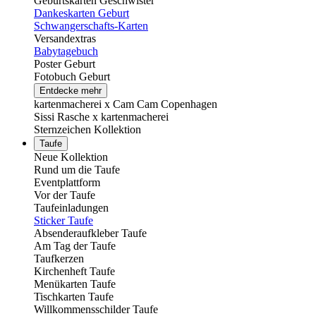
Geburtskarten Geschwister
Dankeskarten Geburt
Schwangerschafts-Karten
Versandextras
Babytagebuch
Poster Geburt
Fotobuch Geburt
Entdecke mehr
kartenmacherei x Cam Cam Copenhagen
Sissi Rasche x kartenmacherei
Sternzeichen Kollektion
Taufe
Neue Kollektion
Rund um die Taufe
Eventplattform
Vor der Taufe
Taufeinladungen
Sticker Taufe
Absenderaufkleber Taufe
Am Tag der Taufe
Taufkerzen
Kirchenheft Taufe
Menükarten Taufe
Tischkarten Taufe
Willkommensschilder Taufe