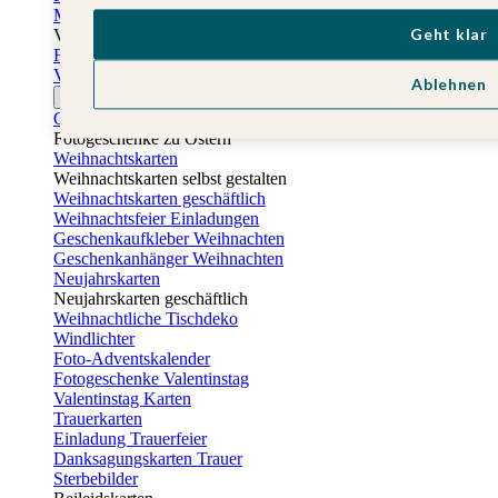
Muttertagskarten
Geht klar
Vatertag
Fotogeschenke Vatertag
Vatertagskarten
Ablehnen
Ostern
Osterkarten
Fotogeschenke zu Ostern
Weihnachtskarten
Weihnachtskarten selbst gestalten
Weihnachtskarten geschäftlich
Weihnachtsfeier Einladungen
Geschenkaufkleber Weihnachten
Geschenkanhänger Weihnachten
Neujahrskarten
Neujahrskarten geschäftlich
Weihnachtliche Tischdeko
Windlichter
Foto-Adventskalender
Fotogeschenke Valentinstag
Valentinstag Karten
Trauerkarten
Einladung Trauerfeier
Danksagungskarten Trauer
Sterbebilder