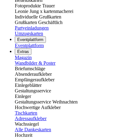
Beileidskarten
Fotoprodukte Trauer
Leonie Jung x kartenmacherei
Individuelle Grußkarten
Grußkarten Geschäftlich
Partyeinladungen
Umzugskarten
Eventplattform
Eventplattform
Extras
Magazin
Wandbilder & Poster
Briefumschläge
Absenderaufkleber
Empfängeraufkleber
Einlegeblätter
Gestaltungsservice
Einleger
Gestaltungsservice Weihnachten
Hochwertige Aufkleber
Tischkarten
Adressaufkleber
Wachssiegel
Alle Dankeskarten
Hochzeit