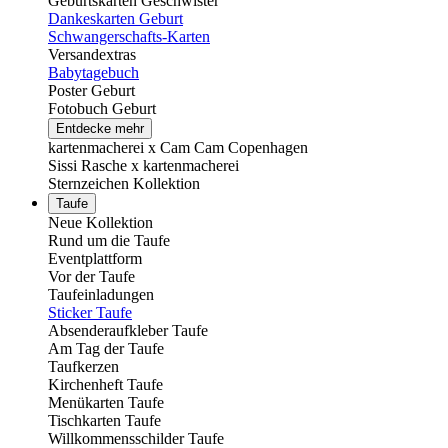
Geburtskarten Geschwister
Dankeskarten Geburt
Schwangerschafts-Karten
Versandextras
Babytagebuch
Poster Geburt
Fotobuch Geburt
Entdecke mehr
kartenmacherei x Cam Cam Copenhagen
Sissi Rasche x kartenmacherei
Sternzeichen Kollektion
Taufe
Neue Kollektion
Rund um die Taufe
Eventplattform
Vor der Taufe
Taufeinladungen
Sticker Taufe
Absenderaufkleber Taufe
Am Tag der Taufe
Taufkerzen
Kirchenheft Taufe
Menükarten Taufe
Tischkarten Taufe
Willkommensschilder Taufe