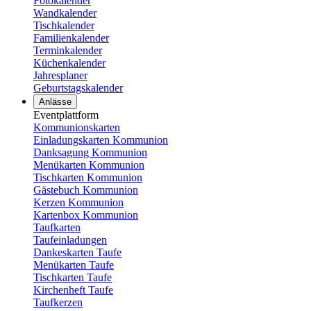
Fotokalender
Wandkalender
Tischkalender
Familienkalender
Terminkalender
Küchenkalender
Jahresplaner
Geburtstagskalender
Anlässe
Eventplattform
Kommunionskarten
Einladungskarten Kommunion
Danksagung Kommunion
Menükarten Kommunion
Tischkarten Kommunion
Gästebuch Kommunion
Kerzen Kommunion
Kartenbox Kommunion
Taufkarten
Taufeinladungen
Dankeskarten Taufe
Menükarten Taufe
Tischkarten Taufe
Kirchenheft Taufe
Taufkerzen