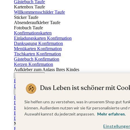
Gästebuch Taufe
Kartenbox Taufe
Willkommensschilder Taufe
Sticker Taufe
Absenderaufkleber Taufe
Fotobuch Taufe
Konfirmationskarten
Einladungskarten Konfirmation
Danksagung Konfirmation
Menükarten Konfirmation
Tischkarten Konfirmation
Gästebuch Konfirmation
Kerzen Konfirmation
Aufkleber zum Anlass Ihres Kindes
Firmungskarten
Einladungskarten Firmung
Dankeskarten Firmung
Das Leben ist schöner mit Cook
Jugendweihekarten
Einladungskarten Jugendweihe
Sie helfen uns zu verstehen, was in unserem Shop gut funk
Dankeskarten Jugendweihe
Einschulungskarten
können. Außerdem nutzen wir sie für personalisierte und 
Einladungskarten Einschulung
Auswahl kannst du jederzeit anpassen.
Mehr erfahren.
Danksagung Einschulung
Muttertag
Einstellunge
Fotogeschenke Muttertag