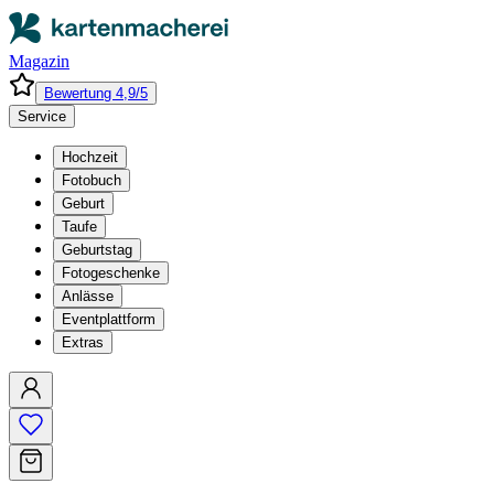
Magazin
Bewertung 4,9/5
Service
Hochzeit
Fotobuch
Geburt
Taufe
Geburtstag
Fotogeschenke
Anlässe
Eventplattform
Extras