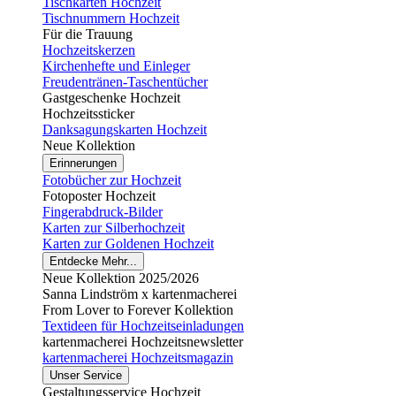
Tischkarten Hochzeit
Tischnummern Hochzeit
Für die Trauung
Hochzeitskerzen
Kirchenhefte und Einleger
Freudentränen-Taschentücher
Gastgeschenke Hochzeit
Hochzeitssticker
Danksagungskarten Hochzeit
Neue Kollektion
Erinnerungen
Fotobücher zur Hochzeit
Fotoposter Hochzeit
Fingerabdruck-Bilder
Karten zur Silberhochzeit
Karten zur Goldenen Hochzeit
Entdecke Mehr...
Neue Kollektion 2025/2026
Sanna Lindström x kartenmacherei
From Lover to Forever Kollektion
Textideen für Hochzeitseinladungen
kartenmacherei Hochzeitsnewsletter
kartenmacherei Hochzeitsmagazin
Unser Service
Gestaltungsservice Hochzeit