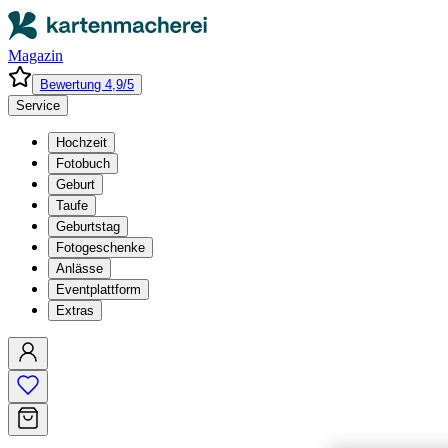
Magazin
Bewertung 4,9/5
Service
Hochzeit
Fotobuch
Geburt
Taufe
Geburtstag
Fotogeschenke
Anlässe
Eventplattform
Extras