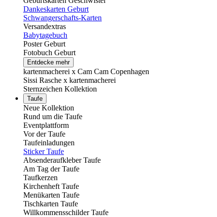
Geburtskarten Geschwister
Dankeskarten Geburt
Schwangerschafts-Karten
Versandextras
Babytagebuch
Poster Geburt
Fotobuch Geburt
Entdecke mehr
kartenmacherei x Cam Cam Copenhagen
Sissi Rasche x kartenmacherei
Sternzeichen Kollektion
Taufe
Neue Kollektion
Rund um die Taufe
Eventplattform
Vor der Taufe
Taufeinladungen
Sticker Taufe
Absenderaufkleber Taufe
Am Tag der Taufe
Taufkerzen
Kirchenheft Taufe
Menükarten Taufe
Tischkarten Taufe
Willkommensschilder Taufe