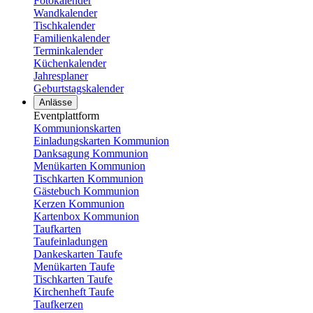
Fotokalender
Wandkalender
Tischkalender
Familienkalender
Terminkalender
Küchenkalender
Jahresplaner
Geburtstagskalender
Anlässe
Eventplattform
Kommunionskarten
Einladungskarten Kommunion
Danksagung Kommunion
Menükarten Kommunion
Tischkarten Kommunion
Gästebuch Kommunion
Kerzen Kommunion
Kartenbox Kommunion
Taufkarten
Taufeinladungen
Dankeskarten Taufe
Menükarten Taufe
Tischkarten Taufe
Kirchenheft Taufe
Taufkerzen