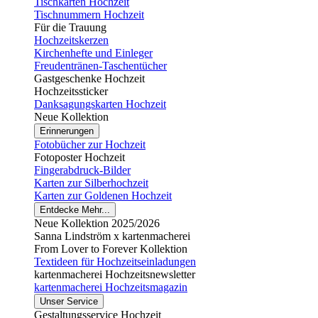
Tischkarten Hochzeit
Tischnummern Hochzeit
Für die Trauung
Hochzeitskerzen
Kirchenhefte und Einleger
Freudentränen-Taschentücher
Gastgeschenke Hochzeit
Hochzeitssticker
Danksagungskarten Hochzeit
Neue Kollektion
Erinnerungen
Fotobücher zur Hochzeit
Fotoposter Hochzeit
Fingerabdruck-Bilder
Karten zur Silberhochzeit
Karten zur Goldenen Hochzeit
Entdecke Mehr...
Neue Kollektion 2025/2026
Sanna Lindström x kartenmacherei
From Lover to Forever Kollektion
Textideen für Hochzeitseinladungen
kartenmacherei Hochzeitsnewsletter
kartenmacherei Hochzeitsmagazin
Unser Service
Gestaltungsservice Hochzeit