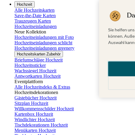
Hochzeit
Alle Hochzeitskarten
Da
Save-the-Date Karten
Trauzeugen Karten
Hochzeitseinladungen
Sie helfen uns
Neue Kollektion
können. Außer
Hochzeitseinladungen mit Foto
Auswahl kanns
Hochzeitseinladungen schlicht
Hochzeitseinladungen greenery
Hochzeitskarten Zubehör
Briefumschläge Hochzeit
Hochzeitssticker
Wachssiegel Hochzeit
Antwortkarten Hochzeit
Eventplattform
Alle Hochzeitsdeko & Extras
Hochzeitsdekorationen
Gästebücher Hochzeit
Sitzplan Hochzeit
Willkommensschilder Hochzeit
Kartenbox Hochzeit
Windlichter Hochzeit
Tischdekorationen Hochzeit
Menükarten Hochzeit