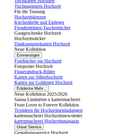
Tischkarten Hochzeit
Tischnummern Hochzeit
Für die Trauung
Hochzeitskerzen
Kirchenhefte und Einleger
Freudentränen-Taschentücher
Gastgeschenke Hochzeit
Hochzeitssticker
Danksagungskarten Hochzeit
Neue Kollektion
Erinnerungen
Fotobücher zur Hochzeit
Fotoposter Hochzeit
Fingerabdruck-Bilder
Karten zur Silberhochzeit
Karten zur Goldenen Hochzeit
Entdecke Mehr...
Neue Kollektion 2025/2026
Sanna Lindström x kartenmacherei
From Lover to Forever Kollektion
Textideen für Hochzeitseinladungen
kartenmacherei Hochzeitsnewsletter
kartenmacherei Hochzeitsmagazin
Unser Service
Gestaltungsservice Hochzeit