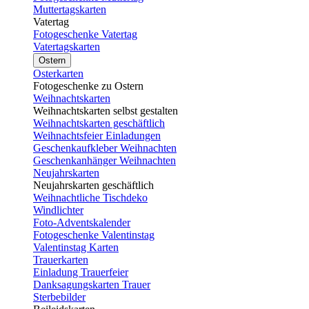
Muttertagskarten
Vatertag
Fotogeschenke Vatertag
Vatertagskarten
Ostern
Osterkarten
Fotogeschenke zu Ostern
Weihnachtskarten
Weihnachtskarten selbst gestalten
Weihnachtskarten geschäftlich
Weihnachtsfeier Einladungen
Geschenkaufkleber Weihnachten
Geschenkanhänger Weihnachten
Neujahrskarten
Neujahrskarten geschäftlich
Weihnachtliche Tischdeko
Windlichter
Foto-Adventskalender
Fotogeschenke Valentinstag
Valentinstag Karten
Trauerkarten
Einladung Trauerfeier
Danksagungskarten Trauer
Sterbebilder