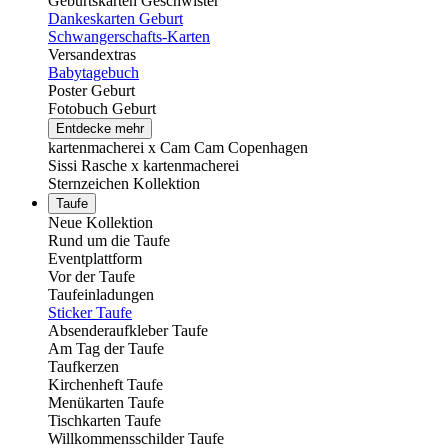
Geburtskarten Geschwister
Dankeskarten Geburt
Schwangerschafts-Karten
Versandextras
Babytagebuch
Poster Geburt
Fotobuch Geburt
Entdecke mehr
kartenmacherei x Cam Cam Copenhagen
Sissi Rasche x kartenmacherei
Sternzeichen Kollektion
Taufe
Neue Kollektion
Rund um die Taufe
Eventplattform
Vor der Taufe
Taufeinladungen
Sticker Taufe
Absenderaufkleber Taufe
Am Tag der Taufe
Taufkerzen
Kirchenheft Taufe
Menükarten Taufe
Tischkarten Taufe
Willkommensschilder Taufe