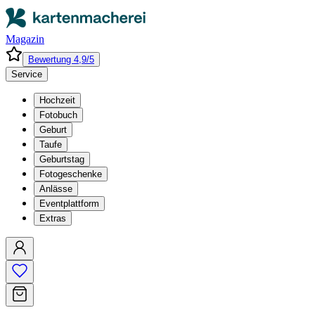
Magazin
Bewertung 4,9/5
Service
Hochzeit
Fotobuch
Geburt
Taufe
Geburtstag
Fotogeschenke
Anlässe
Eventplattform
Extras