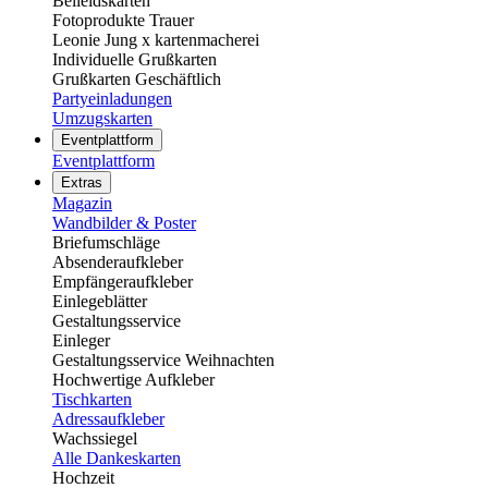
Beileidskarten
Fotoprodukte Trauer
Leonie Jung x kartenmacherei
Individuelle Grußkarten
Grußkarten Geschäftlich
Partyeinladungen
Umzugskarten
Eventplattform
Eventplattform
Extras
Magazin
Wandbilder & Poster
Briefumschläge
Absenderaufkleber
Empfängeraufkleber
Einlegeblätter
Gestaltungsservice
Einleger
Gestaltungsservice Weihnachten
Hochwertige Aufkleber
Tischkarten
Adressaufkleber
Wachssiegel
Alle Dankeskarten
Hochzeit