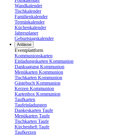
Fotokalender
Wandkalender
Tischkalender
Familienkalender
Terminkalender
Küchenkalender
Jahresplaner
Geburtstagskalender
Anlässe
Eventplattform
Kommunionskarten
Einladungskarten Kommunion
Danksagung Kommunion
Menükarten Kommunion
Tischkarten Kommunion
Gästebuch Kommunion
Kerzen Kommunion
Kartenbox Kommunion
Taufkarten
Taufeinladungen
Dankeskarten Taufe
Menükarten Taufe
Tischkarten Taufe
Kirchenheft Taufe
Taufkerzen