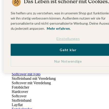
Das Leben ist schöner mit Cookies.
Fotobuch Geburtstag
Eventplattform
Einladungskarten Kindergeburtstag
Sie helfen uns zu verstehen, was in unserem Shop gut funktionie
Kindergeburtstag Jungen
wir ihn stetig verbessern können. Außerdem nutzen wir sie für
Kindergeburtstag Mädchen
personalisierte und nicht-personalisierte Werbung. Deine Ausw
Kindergeburtstag Unisex
du jederzeit anpassen.
Mehr erfahren.
Einladungskarten 1. Geburtstag
Fotogeschenke
Einstellungen
Alle Fotogeschenke
Fotobücher
Wandbilder & Poster
Geht klar
Bilderboxen
Fotohalter
Bilderrahmen
Nur Notwendige
Notizbücher
Stoffeinband mit Foto
Softcover mit Foto
Stoffeinband mit Veredelung
Softcover mit Veredelung
Fotobücher
Hardcover
Softcover
Stoffeinband
Layflat