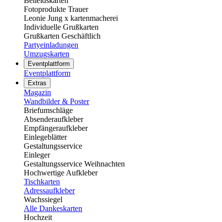
Beileidskarten
Fotoprodukte Trauer
Leonie Jung x kartenmacherei
Individuelle Grußkarten
Grußkarten Geschäftlich
Partyeinladungen
Umzugskarten
Eventplattform
Eventplattform
Extras
Magazin
Wandbilder & Poster
Briefumschläge
Absenderaufkleber
Empfängeraufkleber
Einlegeblätter
Gestaltungsservice
Einleger
Gestaltungsservice Weihnachten
Hochwertige Aufkleber
Tischkarten
Adressaufkleber
Wachssiegel
Alle Dankeskarten
Hochzeit