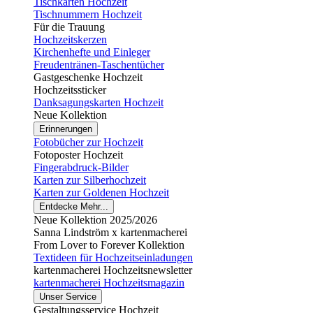
Tischkarten Hochzeit
Tischnummern Hochzeit
Für die Trauung
Hochzeitskerzen
Kirchenhefte und Einleger
Freudentränen-Taschentücher
Gastgeschenke Hochzeit
Hochzeitssticker
Danksagungskarten Hochzeit
Neue Kollektion
Erinnerungen
Fotobücher zur Hochzeit
Fotoposter Hochzeit
Fingerabdruck-Bilder
Karten zur Silberhochzeit
Karten zur Goldenen Hochzeit
Entdecke Mehr...
Neue Kollektion 2025/2026
Sanna Lindström x kartenmacherei
From Lover to Forever Kollektion
Textideen für Hochzeitseinladungen
kartenmacherei Hochzeitsnewsletter
kartenmacherei Hochzeitsmagazin
Unser Service
Gestaltungsservice Hochzeit