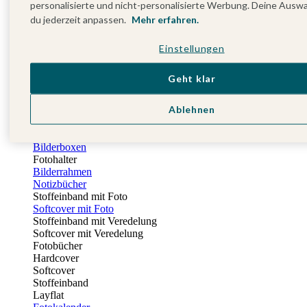
personalisierte und nicht-personalisierte Werbung. Deine Ausw
Fotobuch Geburtstag
du jederzeit anpassen.
Mehr erfahren.
Eventplattform
Einladungskarten Kindergeburtstag
Kindergeburtstag Jungen
Einstellungen
Kindergeburtstag Mädchen
Kindergeburtstag Unisex
Geht klar
Einladungskarten 1. Geburtstag
Fotogeschenke
Ablehnen
Alle Fotogeschenke
Fotobücher
Wandbilder & Poster
Bilderboxen
Fotohalter
Bilderrahmen
Notizbücher
Stoffeinband mit Foto
Softcover mit Foto
Stoffeinband mit Veredelung
Softcover mit Veredelung
Fotobücher
Hardcover
Softcover
Stoffeinband
Layflat