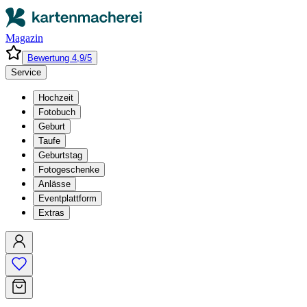
Magazin
Bewertung 4,9/5
Service
Hochzeit
Fotobuch
Geburt
Taufe
Geburtstag
Fotogeschenke
Anlässe
Eventplattform
Extras