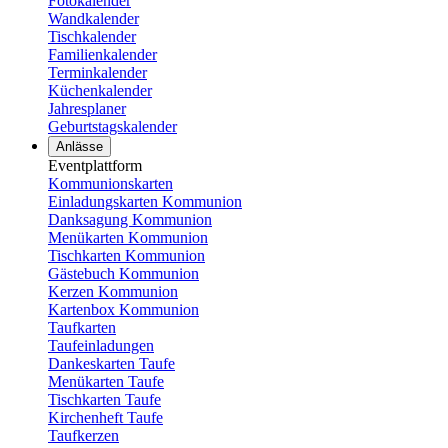
Fotokalender
Wandkalender
Tischkalender
Familienkalender
Terminkalender
Küchenkalender
Jahresplaner
Geburtstagskalender
Anlässe
Eventplattform
Kommunionskarten
Einladungskarten Kommunion
Danksagung Kommunion
Menükarten Kommunion
Tischkarten Kommunion
Gästebuch Kommunion
Kerzen Kommunion
Kartenbox Kommunion
Taufkarten
Taufeinladungen
Dankeskarten Taufe
Menükarten Taufe
Tischkarten Taufe
Kirchenheft Taufe
Taufkerzen