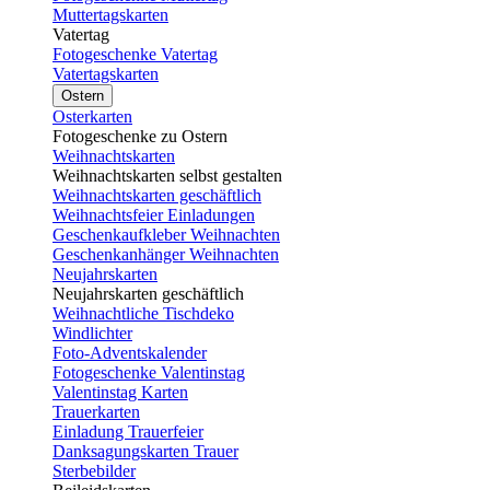
Muttertagskarten
Vatertag
Fotogeschenke Vatertag
Vatertagskarten
Ostern
Osterkarten
Fotogeschenke zu Ostern
Weihnachtskarten
Weihnachtskarten selbst gestalten
Weihnachtskarten geschäftlich
Weihnachtsfeier Einladungen
Geschenkaufkleber Weihnachten
Geschenkanhänger Weihnachten
Neujahrskarten
Neujahrskarten geschäftlich
Weihnachtliche Tischdeko
Windlichter
Foto-Adventskalender
Fotogeschenke Valentinstag
Valentinstag Karten
Trauerkarten
Einladung Trauerfeier
Danksagungskarten Trauer
Sterbebilder