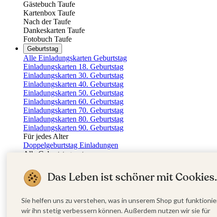
Gästebuch Taufe
Kartenbox Taufe
Nach der Taufe
Dankeskarten Taufe
Fotobuch Taufe
Geburtstag
Alle Einladungskarten Geburtstag
Einladungskarten 18. Geburtstag
Einladungskarten 30. Geburtstag
Einladungskarten 40. Geburtstag
Einladungskarten 50. Geburtstag
Einladungskarten 60. Geburtstag
Einladungskarten 70. Geburtstag
Einladungskarten 80. Geburtstag
Einladungskarten 90. Geburtstag
Für jedes Alter
Doppelgeburtstag Einladungen
Alle Geburtstagsextras
Gästebücher Geburtstag
Tischkarten Geburtstag
Das Leben ist schöner mit Cookies.
Menükarten Geburtstag
Weinetiketten Geburtstag
Kartenbox Geburtstag
Sie helfen uns zu verstehen, was in unserem Shop gut funktionie
Save the Date Karten
wir ihn stetig verbessern können. Außerdem nutzen wir sie für
Dankeskarten Geburtstag