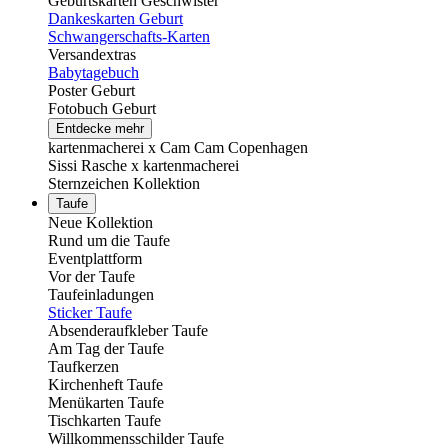
Geburtskarten Geschwister
Dankeskarten Geburt
Schwangerschafts-Karten
Versandextras
Babytagebuch
Poster Geburt
Fotobuch Geburt
Entdecke mehr
kartenmacherei x Cam Cam Copenhagen
Sissi Rasche x kartenmacherei
Sternzeichen Kollektion
Taufe
Neue Kollektion
Rund um die Taufe
Eventplattform
Vor der Taufe
Taufeinladungen
Sticker Taufe
Absenderaufkleber Taufe
Am Tag der Taufe
Taufkerzen
Kirchenheft Taufe
Menükarten Taufe
Tischkarten Taufe
Willkommensschilder Taufe