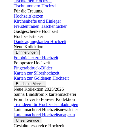
Tischkarten Hochzeit
Tischnummern Hochzeit
Für die Trauung
Hochzeitskerzen
Kirchenhefte und Einleger
Freudentränen-Taschentücher
Gastgeschenke Hochzeit
Hochzeitssticker
Danksagungskarten Hochzeit
Neue Kollektion
Erinnerungen
Fotobücher zur Hochzeit
Fotoposter Hochzeit
Fingerabdruck-Bilder
Karten zur Silberhochzeit
Karten zur Goldenen Hochzeit
Entdecke Mehr...
Neue Kollektion 2025/2026
Sanna Lindström x kartenmacherei
From Lover to Forever Kollektion
Textideen für Hochzeitseinladungen
kartenmacherei Hochzeitsnewsletter
kartenmacherei Hochzeitsmagazin
Unser Service
Gestaltungsservice Hochzeit