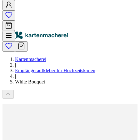
Kartenmacherei
|
Empfängeraufkleber für Hochzeitskarten
|
White Bouquet