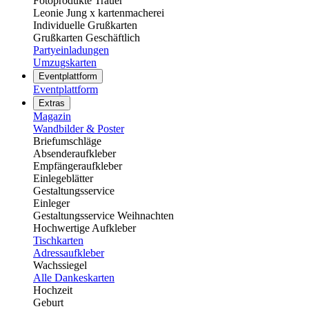
Fotoprodukte Trauer
Leonie Jung x kartenmacherei
Individuelle Grußkarten
Grußkarten Geschäftlich
Partyeinladungen
Umzugskarten
Eventplattform
Eventplattform
Extras
Magazin
Wandbilder & Poster
Briefumschläge
Absenderaufkleber
Empfängeraufkleber
Einlegeblätter
Gestaltungsservice
Einleger
Gestaltungsservice Weihnachten
Hochwertige Aufkleber
Tischkarten
Adressaufkleber
Wachssiegel
Alle Dankeskarten
Hochzeit
Geburt