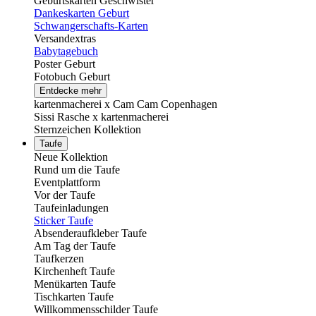
Geburtskarten Geschwister
Dankeskarten Geburt
Schwangerschafts-Karten
Versandextras
Babytagebuch
Poster Geburt
Fotobuch Geburt
Entdecke mehr
kartenmacherei x Cam Cam Copenhagen
Sissi Rasche x kartenmacherei
Sternzeichen Kollektion
Taufe
Neue Kollektion
Rund um die Taufe
Eventplattform
Vor der Taufe
Taufeinladungen
Sticker Taufe
Absenderaufkleber Taufe
Am Tag der Taufe
Taufkerzen
Kirchenheft Taufe
Menükarten Taufe
Tischkarten Taufe
Willkommensschilder Taufe