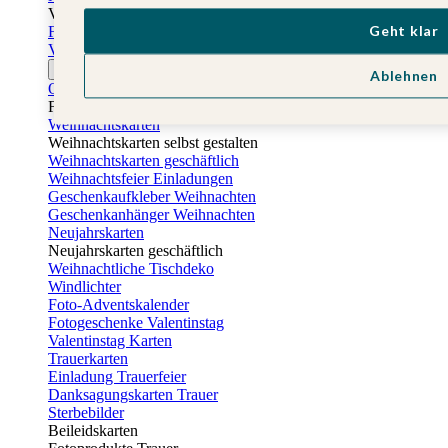
Vatertag
Geht klar
Fotogeschenke Vatertag
Vatertagskarten
Ostern
Ablehnen
Osterkarten
Fotogeschenke zu Ostern
Weihnachtskarten
Weihnachtskarten selbst gestalten
Weihnachtskarten geschäftlich
Weihnachtsfeier Einladungen
Geschenkaufkleber Weihnachten
Geschenkanhänger Weihnachten
Neujahrskarten
Neujahrskarten geschäftlich
Weihnachtliche Tischdeko
Windlichter
Foto-Adventskalender
Fotogeschenke Valentinstag
Valentinstag Karten
Trauerkarten
Einladung Trauerfeier
Danksagungskarten Trauer
Sterbebilder
Beileidskarten