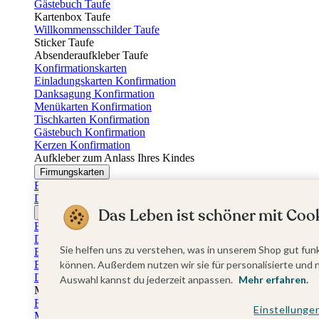
Gästebuch Taufe
Kartenbox Taufe
Willkommensschilder Taufe
Sticker Taufe
Absenderaufkleber Taufe
Konfirmationskarten
Einladungskarten Konfirmation
Danksagung Konfirmation
Menükarten Konfirmation
Tischkarten Konfirmation
Gästebuch Konfirmation
Kerzen Konfirmation
Aufkleber zum Anlass Ihres Kindes
Firmungskarten
Einladungskarten Firmung
Dankeskarten Firmung
Das Leben ist schöner mit Cook
Jugendweihekarten
Einladungskarten Jugendweihe
Dankeskarten Jugendweihe
Sie helfen uns zu verstehen, was in unserem Shop gut funk
Einschulungskarten
Einladungskarten Einschulung
können. Außerdem nutzen wir sie für personalisierte und 
Danksagung Einschulung
Auswahl kannst du jederzeit anpassen.
Mehr erfahren.
Muttertag
Fotogeschenke Muttertag
Einstellunge
Muttertagskarten