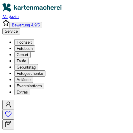
Magazin
Bewertung 4,9/5
Service
Hochzeit
Fotobuch
Geburt
Taufe
Geburtstag
Fotogeschenke
Anlässe
Eventplattform
Extras