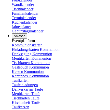
Fotokalender
Wandkalender
Tischkalender
Familienkalender
Terminkalender
Küchenkalender
Jahresplaner
Geburtstagskalender
Anlässe
Eventplattform
Kommunionskarten
Einladungskarten Kommunion
Danksagung Kommunion
Menükarten Kommunion
Tischkarten Kommunion
Gästebuch Kommunion
Kerzen Kommunion
Kartenbox Kommunion
Taufkarten
Taufeinladungen
Dankeskarten Taufe
Menükarten Taufe
Tischkarten Taufe
Kirchenheft Taufe
Taufkerzen