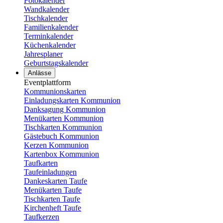
Fotokalender
Wandkalender
Tischkalender
Familienkalender
Terminkalender
Küchenkalender
Jahresplaner
Geburtstagskalender
Anlässe
Eventplattform
Kommunionskarten
Einladungskarten Kommunion
Danksagung Kommunion
Menükarten Kommunion
Tischkarten Kommunion
Gästebuch Kommunion
Kerzen Kommunion
Kartenbox Kommunion
Taufkarten
Taufeinladungen
Dankeskarten Taufe
Menükarten Taufe
Tischkarten Taufe
Kirchenheft Taufe
Taufkerzen