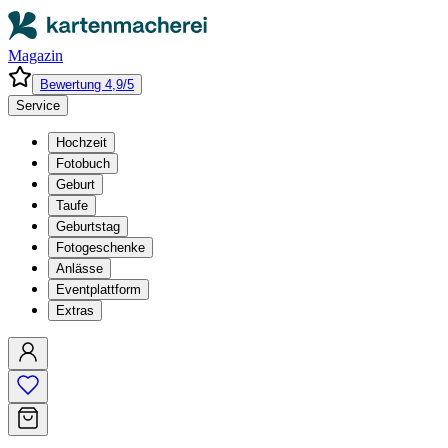
Magazin
Bewertung 4,9/5
Service
Hochzeit
Fotobuch
Geburt
Taufe
Geburtstag
Fotogeschenke
Anlässe
Eventplattform
Extras