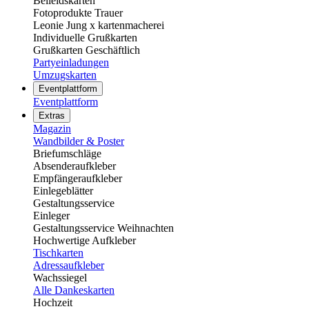
Beileidskarten
Fotoprodukte Trauer
Leonie Jung x kartenmacherei
Individuelle Grußkarten
Grußkarten Geschäftlich
Partyeinladungen
Umzugskarten
Eventplattform
Eventplattform
Extras
Magazin
Wandbilder & Poster
Briefumschläge
Absenderaufkleber
Empfängeraufkleber
Einlegeblätter
Gestaltungsservice
Einleger
Gestaltungsservice Weihnachten
Hochwertige Aufkleber
Tischkarten
Adressaufkleber
Wachssiegel
Alle Dankeskarten
Hochzeit