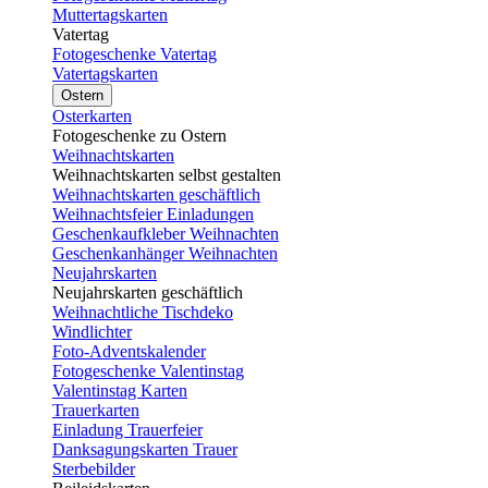
Muttertagskarten
Vatertag
Fotogeschenke Vatertag
Vatertagskarten
Ostern
Osterkarten
Fotogeschenke zu Ostern
Weihnachtskarten
Weihnachtskarten selbst gestalten
Weihnachtskarten geschäftlich
Weihnachtsfeier Einladungen
Geschenkaufkleber Weihnachten
Geschenkanhänger Weihnachten
Neujahrskarten
Neujahrskarten geschäftlich
Weihnachtliche Tischdeko
Windlichter
Foto-Adventskalender
Fotogeschenke Valentinstag
Valentinstag Karten
Trauerkarten
Einladung Trauerfeier
Danksagungskarten Trauer
Sterbebilder