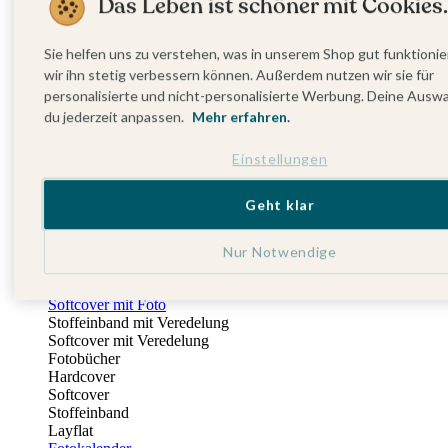
Das Leben ist schöner mit Cookies.
Fotobuch Geburtstag
Eventplattform
Einladungskarten Kindergeburtstag
Sie helfen uns zu verstehen, was in unserem Shop gut funktionie
Kindergeburtstag Jungen
wir ihn stetig verbessern können. Außerdem nutzen wir sie für
Kindergeburtstag Mädchen
personalisierte und nicht-personalisierte Werbung. Deine Ausw
Kindergeburtstag Unisex
du jederzeit anpassen.
Mehr erfahren.
Einladungskarten 1. Geburtstag
Fotogeschenke
Einstellungen
Alle Fotogeschenke
Fotobücher
Wandbilder & Poster
Geht klar
Bilderboxen
Fotohalter
Bilderrahmen
Nur Notwendige
Notizbücher
Stoffeinband mit Foto
Softcover mit Foto
Stoffeinband mit Veredelung
Softcover mit Veredelung
Fotobücher
Hardcover
Softcover
Stoffeinband
Layflat