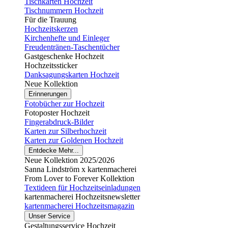
Tischkarten Hochzeit
Tischnummern Hochzeit
Für die Trauung
Hochzeitskerzen
Kirchenhefte und Einleger
Freudentränen-Taschentücher
Gastgeschenke Hochzeit
Hochzeitssticker
Danksagungskarten Hochzeit
Neue Kollektion
Erinnerungen
Fotobücher zur Hochzeit
Fotoposter Hochzeit
Fingerabdruck-Bilder
Karten zur Silberhochzeit
Karten zur Goldenen Hochzeit
Entdecke Mehr...
Neue Kollektion 2025/2026
Sanna Lindström x kartenmacherei
From Lover to Forever Kollektion
Textideen für Hochzeitseinladungen
kartenmacherei Hochzeitsnewsletter
kartenmacherei Hochzeitsmagazin
Unser Service
Gestaltungsservice Hochzeit