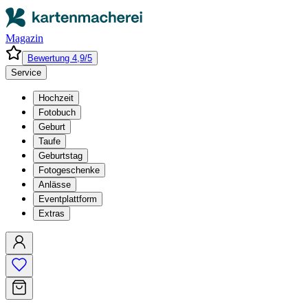
Magazin
Bewertung 4,9/5
Service
Hochzeit
Fotobuch
Geburt
Taufe
Geburtstag
Fotogeschenke
Anlässe
Eventplattform
Extras