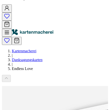
Kartenmacherei
|
Danksagungskarten
|
Endless Love