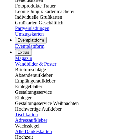
Beileidskarten
Fotoprodukte Trauer
Leonie Jung x kartenmacherei
Individuelle Grußkarten
Grußkarten Geschäftlich
Partyeinladungen
Umzugskarten
Eventplattform
Eventplattform
Extras
Magazin
Wandbilder & Poster
Briefumschläge
Absenderaufkleber
Empfängeraufkleber
Einlegeblätter
Gestaltungsservice
Einleger
Gestaltungsservice Weihnachten
Hochwertige Aufkleber
Tischkarten
Adressaufkleber
Wachssiegel
Alle Dankeskarten
Hochzeit