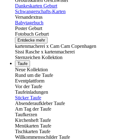
Geburtskarten Geschwister
Dankeskarten Geburt
Schwangerschafts-Karten
Versandextras
Babytagebuch
Poster Geburt
Fotobuch Geburt
Entdecke mehr
kartenmacherei x Cam Cam Copenhagen
Sissi Rasche x kartenmacherei
Sternzeichen Kollektion
Taufe
Neue Kollektion
Rund um die Taufe
Eventplattform
Vor der Taufe
Taufeinladungen
Sticker Taufe
Absenderaufkleber Taufe
Am Tag der Taufe
Taufkerzen
Kirchenheft Taufe
Menükarten Taufe
Tischkarten Taufe
Willkommensschilder Taufe