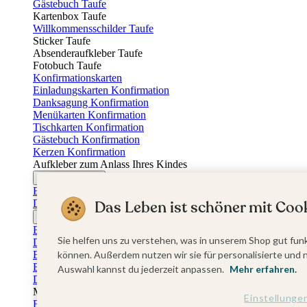
Gästebuch Taufe
Kartenbox Taufe
Willkommensschilder Taufe
Sticker Taufe
Absenderaufkleber Taufe
Fotobuch Taufe
Konfirmationskarten
Einladungskarten Konfirmation
Danksagung Konfirmation
Menükarten Konfirmation
Tischkarten Konfirmation
Gästebuch Konfirmation
Kerzen Konfirmation
Aufkleber zum Anlass Ihres Kindes
Firmungskarten
Einladungskarten Firmung
Das Leben ist schöner mit Cook
Dankeskarten Firmung
Jugendweihekarten
Einladungskarten Jugendweihe
Sie helfen uns zu verstehen, was in unserem Shop gut funk
Dankeskarten Jugendweihe
Einschulungskarten
können. Außerdem nutzen wir sie für personalisierte und 
Einladungskarten Einschulung
Auswahl kannst du jederzeit anpassen.
Mehr erfahren.
Danksagung Einschulung
Muttertag
Einstellunge
Fotogeschenke Muttertag