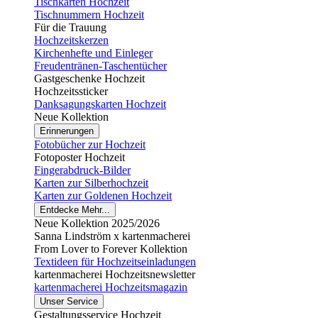
Tischkarten Hochzeit
Tischnummern Hochzeit
Für die Trauung
Hochzeitskerzen
Kirchenhefte und Einleger
Freudentränen-Taschentücher
Gastgeschenke Hochzeit
Hochzeitssticker
Danksagungskarten Hochzeit
Neue Kollektion
Erinnerungen
Fotobücher zur Hochzeit
Fotoposter Hochzeit
Fingerabdruck-Bilder
Karten zur Silberhochzeit
Karten zur Goldenen Hochzeit
Entdecke Mehr...
Neue Kollektion 2025/2026
Sanna Lindström x kartenmacherei
From Lover to Forever Kollektion
Textideen für Hochzeitseinladungen
kartenmacherei Hochzeitsnewsletter
kartenmacherei Hochzeitsmagazin
Unser Service
Gestaltungsservice Hochzeit