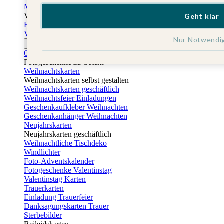
Muttertagskarten
Vatertag
Geht klar
Fotogeschenke Vatertag
Vatertagskarten
Nur Notwendi
Ostern
Osterkarten
Fotogeschenke zu Ostern
Weihnachtskarten
Weihnachtskarten selbst gestalten
Weihnachtskarten geschäftlich
Weihnachtsfeier Einladungen
Geschenkaufkleber Weihnachten
Geschenkanhänger Weihnachten
Neujahrskarten
Neujahrskarten geschäftlich
Weihnachtliche Tischdeko
Windlichter
Foto-Adventskalender
Fotogeschenke Valentinstag
Valentinstag Karten
Trauerkarten
Einladung Trauerfeier
Danksagungskarten Trauer
Sterbebilder