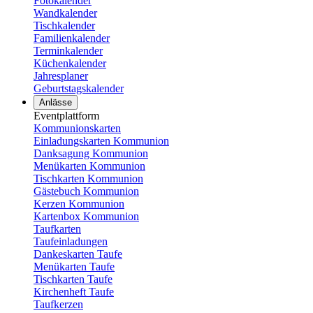
Fotokalender
Wandkalender
Tischkalender
Familienkalender
Terminkalender
Küchenkalender
Jahresplaner
Geburtstagskalender
Anlässe
Eventplattform
Kommunionskarten
Einladungskarten Kommunion
Danksagung Kommunion
Menükarten Kommunion
Tischkarten Kommunion
Gästebuch Kommunion
Kerzen Kommunion
Kartenbox Kommunion
Taufkarten
Taufeinladungen
Dankeskarten Taufe
Menükarten Taufe
Tischkarten Taufe
Kirchenheft Taufe
Taufkerzen