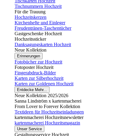
Tischkarten Hochzeit
Tischnummern Hochzeit
Für die Trauung
Hochzeitskerzen
Kirchenhefte und Einleger
Freudentränen-Taschentücher
Gastgeschenke Hochzeit
Hochzeitssticker
Danksagungskarten Hochzeit
Neue Kollektion
Erinnerungen
Fotobücher zur Hochzeit
Fotoposter Hochzeit
Fingerabdruck-Bilder
Karten zur Silberhochzeit
Karten zur Goldenen Hochzeit
Entdecke Mehr...
Neue Kollektion 2025/2026
Sanna Lindström x kartenmacherei
From Lover to Forever Kollektion
Textideen für Hochzeitseinladungen
kartenmacherei Hochzeitsnewsletter
kartenmacherei Hochzeitsmagazin
Unser Service
Gestaltungsservice Hochzeit