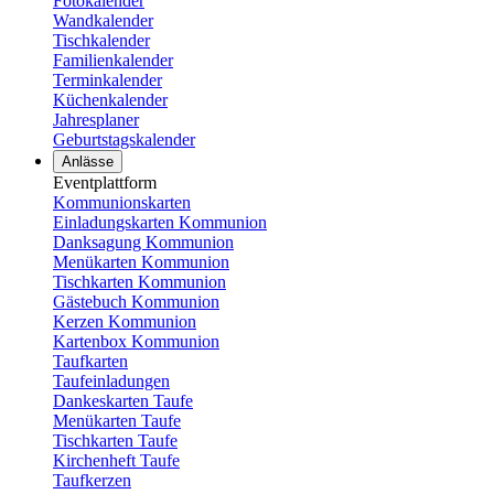
Fotokalender
Wandkalender
Tischkalender
Familienkalender
Terminkalender
Küchenkalender
Jahresplaner
Geburtstagskalender
Anlässe
Eventplattform
Kommunionskarten
Einladungskarten Kommunion
Danksagung Kommunion
Menükarten Kommunion
Tischkarten Kommunion
Gästebuch Kommunion
Kerzen Kommunion
Kartenbox Kommunion
Taufkarten
Taufeinladungen
Dankeskarten Taufe
Menükarten Taufe
Tischkarten Taufe
Kirchenheft Taufe
Taufkerzen