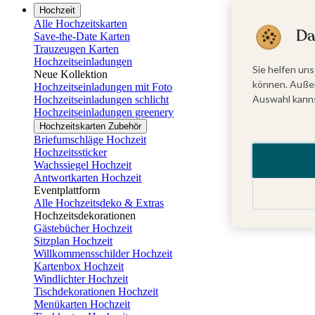
Hochzeit
Alle Hochzeitskarten
Da
Save-the-Date Karten
Trauzeugen Karten
Hochzeitseinladungen
Sie helfen uns
Neue Kollektion
können. Außer
Hochzeitseinladungen mit Foto
Auswahl kanns
Hochzeitseinladungen schlicht
Hochzeitseinladungen greenery
Hochzeitskarten Zubehör
Briefumschläge Hochzeit
Hochzeitssticker
Wachssiegel Hochzeit
Antwortkarten Hochzeit
Eventplattform
Alle Hochzeitsdeko & Extras
Hochzeitsdekorationen
Gästebücher Hochzeit
Sitzplan Hochzeit
Willkommensschilder Hochzeit
Kartenbox Hochzeit
Windlichter Hochzeit
Tischdekorationen Hochzeit
Menükarten Hochzeit