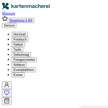
Magazin
Bewertung 4,9/5
Service
Hochzeit
Fotobuch
Geburt
Taufe
Geburtstag
Fotogeschenke
Anlässe
Eventplattform
Extras