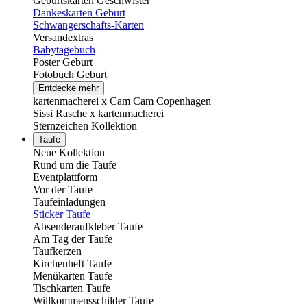
Geburtskarten Geschwister
Dankeskarten Geburt
Schwangerschafts-Karten
Versandextras
Babytagebuch
Poster Geburt
Fotobuch Geburt
Entdecke mehr
kartenmacherei x Cam Cam Copenhagen
Sissi Rasche x kartenmacherei
Sternzeichen Kollektion
Taufe
Neue Kollektion
Rund um die Taufe
Eventplattform
Vor der Taufe
Taufeinladungen
Sticker Taufe
Absenderaufkleber Taufe
Am Tag der Taufe
Taufkerzen
Kirchenheft Taufe
Menükarten Taufe
Tischkarten Taufe
Willkommensschilder Taufe