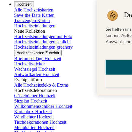
Hochzeit
Alle Hochzeitskarten
Da
Save-the-Date Karten
Trauzeugen Karten
Hochzeitseinladungen
Sie helfen uns
Neue Kollektion
können. Außer
Hochzeitseinladungen mit Foto
Auswahl kanns
Hochzeitseinladungen schlicht
Hochzeitseinladungen greenery
Hochzeitskarten Zubehör
Briefumschläge Hochzeit
Hochzeitssticker
Wachssiegel Hochzeit
Antwortkarten Hochzeit
Eventplattform
Alle Hochzeitsdeko & Extras
Hochzeitsdekorationen
Gästebücher Hochzeit
Sitzplan Hochzeit
Willkommensschilder Hochzeit
Kartenbox Hochzeit
Windlichter Hochzeit
Tischdekorationen Hochzeit
Menükarten Hochzeit