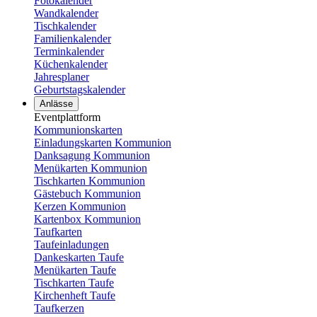
Fotokalender
Wandkalender
Tischkalender
Familienkalender
Terminkalender
Küchenkalender
Jahresplaner
Geburtstagskalender
Anlässe
Eventplattform
Kommunionskarten
Einladungskarten Kommunion
Danksagung Kommunion
Menükarten Kommunion
Tischkarten Kommunion
Gästebuch Kommunion
Kerzen Kommunion
Kartenbox Kommunion
Taufkarten
Taufeinladungen
Dankeskarten Taufe
Menükarten Taufe
Tischkarten Taufe
Kirchenheft Taufe
Taufkerzen