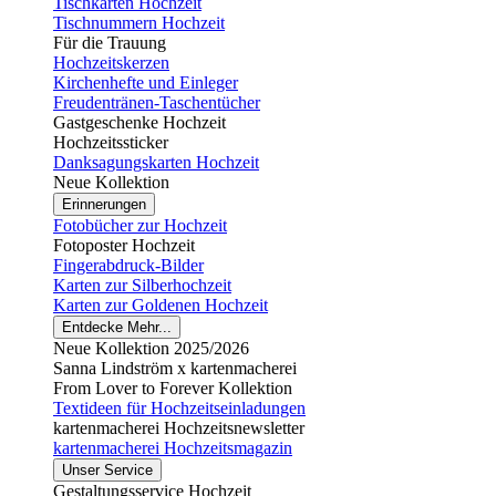
Tischkarten Hochzeit
Tischnummern Hochzeit
Für die Trauung
Hochzeitskerzen
Kirchenhefte und Einleger
Freudentränen-Taschentücher
Gastgeschenke Hochzeit
Hochzeitssticker
Danksagungskarten Hochzeit
Neue Kollektion
Erinnerungen
Fotobücher zur Hochzeit
Fotoposter Hochzeit
Fingerabdruck-Bilder
Karten zur Silberhochzeit
Karten zur Goldenen Hochzeit
Entdecke Mehr...
Neue Kollektion 2025/2026
Sanna Lindström x kartenmacherei
From Lover to Forever Kollektion
Textideen für Hochzeitseinladungen
kartenmacherei Hochzeitsnewsletter
kartenmacherei Hochzeitsmagazin
Unser Service
Gestaltungsservice Hochzeit