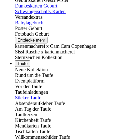
Geburtskarten Geschwister
Dankeskarten Geburt
Schwangerschafts-Karten
Versandextras
Babytagebuch
Poster Geburt
Fotobuch Geburt
Entdecke mehr
kartenmacherei x Cam Cam Copenhagen
Sissi Rasche x kartenmacherei
Sternzeichen Kollektion
Taufe
Neue Kollektion
Rund um die Taufe
Eventplattform
Vor der Taufe
Taufeinladungen
Sticker Taufe
Absenderaufkleber Taufe
Am Tag der Taufe
Taufkerzen
Kirchenheft Taufe
Menükarten Taufe
Tischkarten Taufe
Willkommensschilder Taufe