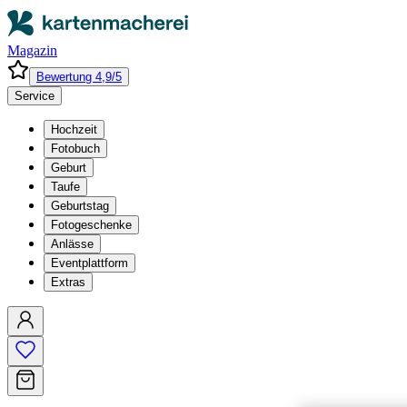
Magazin
Bewertung 4,9/5
Service
Hochzeit
Fotobuch
Geburt
Taufe
Geburtstag
Fotogeschenke
Anlässe
Eventplattform
Extras