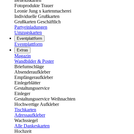
Beileidskarten
Fotoprodukte Trauer
Leonie Jung x kartenmacherei
Individuelle Grußkarten
Grußkarten Geschäftlich
Partyeinladungen
Umzugskarten
Eventplattform
Eventplattform
Extras
Magazin
Wandbilder & Poster
Briefumschläge
Absenderaufkleber
Empfängeraufkleber
Einlegeblätter
Gestaltungsservice
Einleger
Gestaltungsservice Weihnachten
Hochwertige Aufkleber
Tischkarten
Adressaufkleber
Wachssiegel
Alle Dankeskarten
Hochzeit