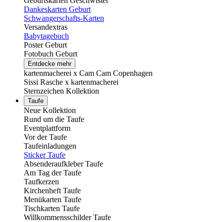
Geburtskarten Geschwister
Dankeskarten Geburt
Schwangerschafts-Karten
Versandextras
Babytagebuch
Poster Geburt
Fotobuch Geburt
Entdecke mehr
kartenmacherei x Cam Cam Copenhagen
Sissi Rasche x kartenmacherei
Sternzeichen Kollektion
Taufe
Neue Kollektion
Rund um die Taufe
Eventplattform
Vor der Taufe
Taufeinladungen
Sticker Taufe
Absenderaufkleber Taufe
Am Tag der Taufe
Taufkerzen
Kirchenheft Taufe
Menükarten Taufe
Tischkarten Taufe
Willkommensschilder Taufe