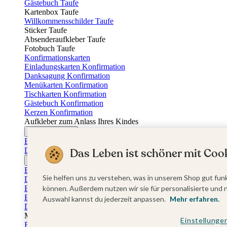
Gästebuch Taufe
Kartenbox Taufe
Willkommensschilder Taufe
Sticker Taufe
Absenderaufkleber Taufe
Fotobuch Taufe
Konfirmationskarten
Einladungskarten Konfirmation
Danksagung Konfirmation
Menükarten Konfirmation
Tischkarten Konfirmation
Gästebuch Konfirmation
Kerzen Konfirmation
Aufkleber zum Anlass Ihres Kindes
Firmungskarten
Einladungskarten Firmung
Dankeskarten Firmung
Das Leben ist schöner mit Cook
Jugendweihekarten
Einladungskarten Jugendweihe
Sie helfen uns zu verstehen, was in unserem Shop gut funk
Dankeskarten Jugendweihe
Einschulungskarten
können. Außerdem nutzen wir sie für personalisierte und 
Einladungskarten Einschulung
Auswahl kannst du jederzeit anpassen.
Mehr erfahren.
Danksagung Einschulung
Muttertag
Einstellunge
Fotogeschenke Muttertag