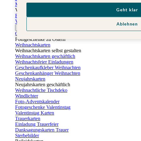
Muttertagskarten
Geht klar
Vatertag
Fotogeschenke Vatertag
Vatertagskarten
Ablehnen
Ostern
Osterkarten
Fotogeschenke zu Ostern
Weihnachtskarten
Weihnachtskarten selbst gestalten
Weihnachtskarten geschäftlich
Weihnachtsfeier Einladungen
Geschenkaufkleber Weihnachten
Geschenkanhänger Weihnachten
Neujahrskarten
Neujahrskarten geschäftlich
Weihnachtliche Tischdeko
Windlichter
Foto-Adventskalender
Fotogeschenke Valentinstag
Valentinstag Karten
Trauerkarten
Einladung Trauerfeier
Danksagungskarten Trauer
Sterbebilder