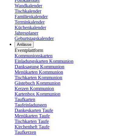
Fotokalender
Wandkalender
Tischkalender
Familienkalender
Terminkalender
Küchenkalender
Jahresplaner
Geburtstagskalender
Anlässe
Eventplattform
Kommunionskarten
Einladungskarten Kommunion
Danksagung Kommunion
Menükarten Kommunion
Tischkarten Kommunion
Gästebuch Kommunion
Kerzen Kommunion
Kartenbox Kommunion
Taufkarten
Taufeinladungen
Dankeskarten Taufe
Menükarten Taufe
Tischkarten Taufe
Kirchenheft Taufe
Taufkerzen