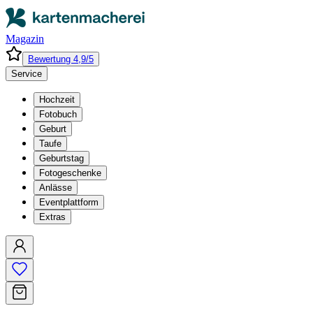
Magazin
Bewertung 4,9/5
Service
Hochzeit
Fotobuch
Geburt
Taufe
Geburtstag
Fotogeschenke
Anlässe
Eventplattform
Extras