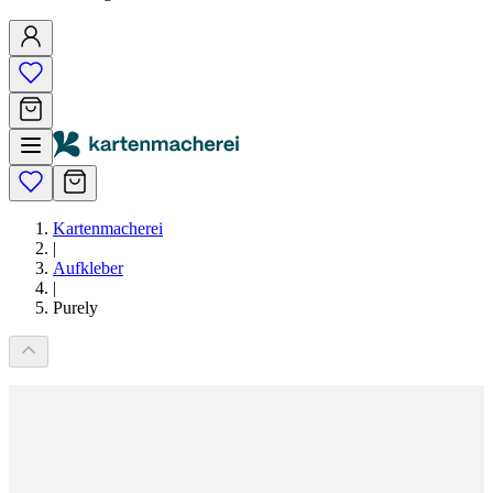
Kartenmacherei
|
Aufkleber
|
Purely