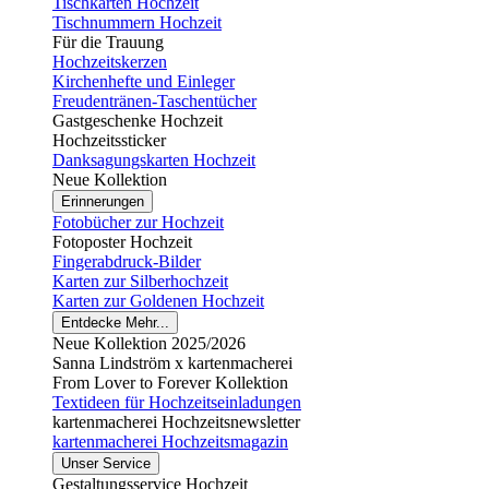
Tischkarten Hochzeit
Tischnummern Hochzeit
Für die Trauung
Hochzeitskerzen
Kirchenhefte und Einleger
Freudentränen-Taschentücher
Gastgeschenke Hochzeit
Hochzeitssticker
Danksagungskarten Hochzeit
Neue Kollektion
Erinnerungen
Fotobücher zur Hochzeit
Fotoposter Hochzeit
Fingerabdruck-Bilder
Karten zur Silberhochzeit
Karten zur Goldenen Hochzeit
Entdecke Mehr...
Neue Kollektion 2025/2026
Sanna Lindström x kartenmacherei
From Lover to Forever Kollektion
Textideen für Hochzeitseinladungen
kartenmacherei Hochzeitsnewsletter
kartenmacherei Hochzeitsmagazin
Unser Service
Gestaltungsservice Hochzeit