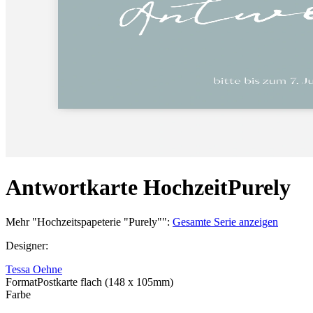
Antwortkarte Hochzeit
Purely
Mehr
"
Hochzeitspapeterie "Purely"
":
Gesamte Serie anzeigen
Designer
:
Tessa Oehne
Format
Postkarte flach (148 x 105mm)
Farbe