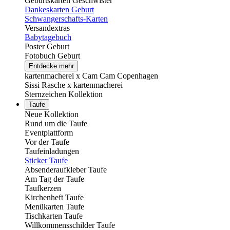
Geburtskarten Geschwister
Dankeskarten Geburt
Schwangerschafts-Karten
Versandextras
Babytagebuch
Poster Geburt
Fotobuch Geburt
Entdecke mehr
kartenmacherei x Cam Cam Copenhagen
Sissi Rasche x kartenmacherei
Sternzeichen Kollektion
Taufe
Neue Kollektion
Rund um die Taufe
Eventplattform
Vor der Taufe
Taufeinladungen
Sticker Taufe
Absenderaufkleber Taufe
Am Tag der Taufe
Taufkerzen
Kirchenheft Taufe
Menükarten Taufe
Tischkarten Taufe
Willkommensschilder Taufe