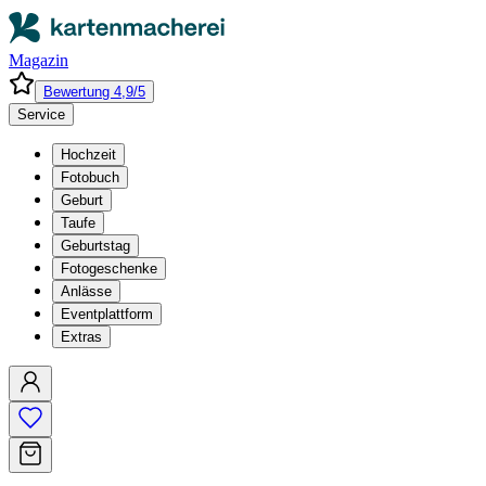
Magazin
Bewertung 4,9/5
Service
Hochzeit
Fotobuch
Geburt
Taufe
Geburtstag
Fotogeschenke
Anlässe
Eventplattform
Extras