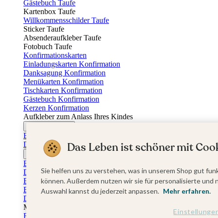
Gästebuch Taufe
Kartenbox Taufe
Willkommensschilder Taufe
Sticker Taufe
Absenderaufkleber Taufe
Fotobuch Taufe
Konfirmationskarten
Einladungskarten Konfirmation
Danksagung Konfirmation
Menükarten Konfirmation
Tischkarten Konfirmation
Gästebuch Konfirmation
Kerzen Konfirmation
Aufkleber zum Anlass Ihres Kindes
Firmungskarten
Einladungskarten Firmung
Das Leben ist schöner mit Cook
Dankeskarten Firmung
Jugendweihekarten
Einladungskarten Jugendweihe
Sie helfen uns zu verstehen, was in unserem Shop gut funk
Dankeskarten Jugendweihe
Einschulungskarten
können. Außerdem nutzen wir sie für personalisierte und 
Einladungskarten Einschulung
Auswahl kannst du jederzeit anpassen.
Mehr erfahren.
Danksagung Einschulung
Muttertag
Einstellunge
Fotogeschenke Muttertag