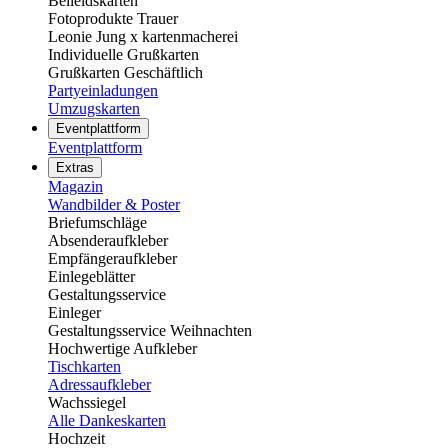
Beileidskarten
Fotoprodukte Trauer
Leonie Jung x kartenmacherei
Individuelle Grußkarten
Grußkarten Geschäftlich
Partyeinladungen
Umzugskarten
Eventplattform
Eventplattform
Extras
Magazin
Wandbilder & Poster
Briefumschläge
Absenderaufkleber
Empfängeraufkleber
Einlegeblätter
Gestaltungsservice
Einleger
Gestaltungsservice Weihnachten
Hochwertige Aufkleber
Tischkarten
Adressaufkleber
Wachssiegel
Alle Dankeskarten
Hochzeit