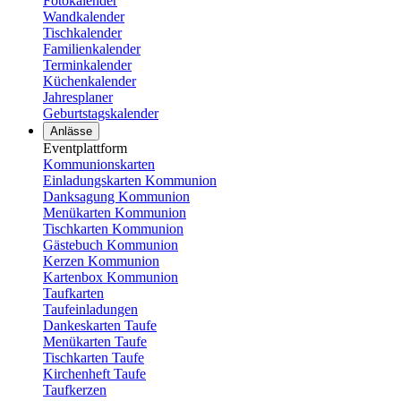
Fotokalender
Wandkalender
Tischkalender
Familienkalender
Terminkalender
Küchenkalender
Jahresplaner
Geburtstagskalender
Anlässe
Eventplattform
Kommunionskarten
Einladungskarten Kommunion
Danksagung Kommunion
Menükarten Kommunion
Tischkarten Kommunion
Gästebuch Kommunion
Kerzen Kommunion
Kartenbox Kommunion
Taufkarten
Taufeinladungen
Dankeskarten Taufe
Menükarten Taufe
Tischkarten Taufe
Kirchenheft Taufe
Taufkerzen