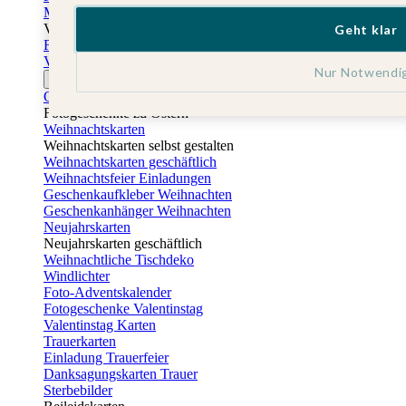
Muttertagskarten
Vatertag
Geht klar
Fotogeschenke Vatertag
Vatertagskarten
Nur Notwendi
Ostern
Osterkarten
Fotogeschenke zu Ostern
Weihnachtskarten
Weihnachtskarten selbst gestalten
Weihnachtskarten geschäftlich
Weihnachtsfeier Einladungen
Geschenkaufkleber Weihnachten
Geschenkanhänger Weihnachten
Neujahrskarten
Neujahrskarten geschäftlich
Weihnachtliche Tischdeko
Windlichter
Foto-Adventskalender
Fotogeschenke Valentinstag
Valentinstag Karten
Trauerkarten
Einladung Trauerfeier
Danksagungskarten Trauer
Sterbebilder