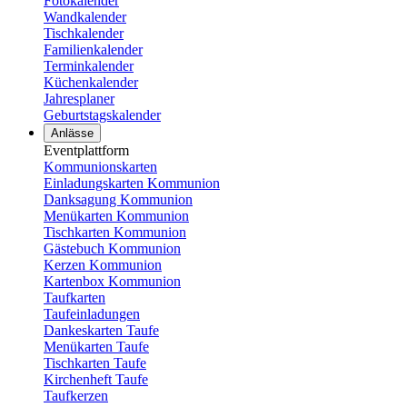
Fotokalender
Wandkalender
Tischkalender
Familienkalender
Terminkalender
Küchenkalender
Jahresplaner
Geburtstagskalender
Anlässe
Eventplattform
Kommunionskarten
Einladungskarten Kommunion
Danksagung Kommunion
Menükarten Kommunion
Tischkarten Kommunion
Gästebuch Kommunion
Kerzen Kommunion
Kartenbox Kommunion
Taufkarten
Taufeinladungen
Dankeskarten Taufe
Menükarten Taufe
Tischkarten Taufe
Kirchenheft Taufe
Taufkerzen