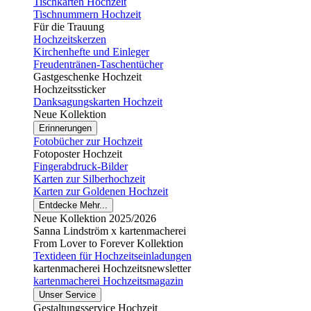
Tischkarten Hochzeit
Tischnummern Hochzeit
Für die Trauung
Hochzeitskerzen
Kirchenhefte und Einleger
Freudentränen-Taschentücher
Gastgeschenke Hochzeit
Hochzeitssticker
Danksagungskarten Hochzeit
Neue Kollektion
Erinnerungen
Fotobücher zur Hochzeit
Fotoposter Hochzeit
Fingerabdruck-Bilder
Karten zur Silberhochzeit
Karten zur Goldenen Hochzeit
Entdecke Mehr...
Neue Kollektion 2025/2026
Sanna Lindström x kartenmacherei
From Lover to Forever Kollektion
Textideen für Hochzeitseinladungen
kartenmacherei Hochzeitsnewsletter
kartenmacherei Hochzeitsmagazin
Unser Service
Gestaltungsservice Hochzeit