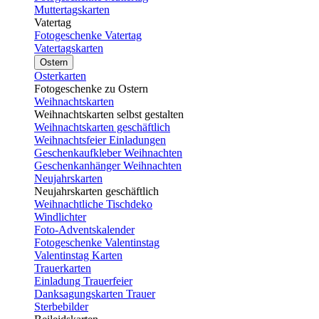
Muttertagskarten
Vatertag
Fotogeschenke Vatertag
Vatertagskarten
Ostern
Osterkarten
Fotogeschenke zu Ostern
Weihnachtskarten
Weihnachtskarten selbst gestalten
Weihnachtskarten geschäftlich
Weihnachtsfeier Einladungen
Geschenkaufkleber Weihnachten
Geschenkanhänger Weihnachten
Neujahrskarten
Neujahrskarten geschäftlich
Weihnachtliche Tischdeko
Windlichter
Foto-Adventskalender
Fotogeschenke Valentinstag
Valentinstag Karten
Trauerkarten
Einladung Trauerfeier
Danksagungskarten Trauer
Sterbebilder