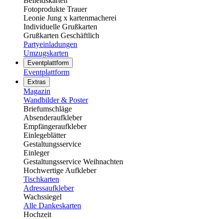
Beileidskarten
Fotoprodukte Trauer
Leonie Jung x kartenmacherei
Individuelle Grußkarten
Grußkarten Geschäftlich
Partyeinladungen
Umzugskarten
Eventplattform
Eventplattform
Extras
Magazin
Wandbilder & Poster
Briefumschläge
Absenderaufkleber
Empfängeraufkleber
Einlegeblätter
Gestaltungsservice
Einleger
Gestaltungsservice Weihnachten
Hochwertige Aufkleber
Tischkarten
Adressaufkleber
Wachssiegel
Alle Dankeskarten
Hochzeit