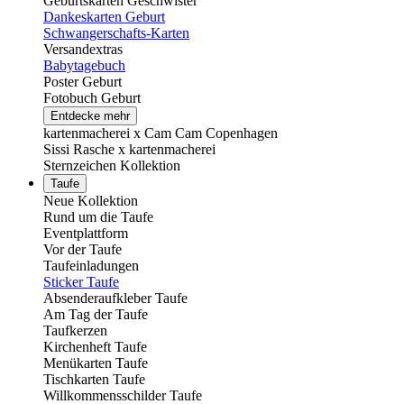
Geburtskarten Geschwister
Dankeskarten Geburt
Schwangerschafts-Karten
Versandextras
Babytagebuch
Poster Geburt
Fotobuch Geburt
Entdecke mehr
kartenmacherei x Cam Cam Copenhagen
Sissi Rasche x kartenmacherei
Sternzeichen Kollektion
Taufe
Neue Kollektion
Rund um die Taufe
Eventplattform
Vor der Taufe
Taufeinladungen
Sticker Taufe
Absenderaufkleber Taufe
Am Tag der Taufe
Taufkerzen
Kirchenheft Taufe
Menükarten Taufe
Tischkarten Taufe
Willkommensschilder Taufe