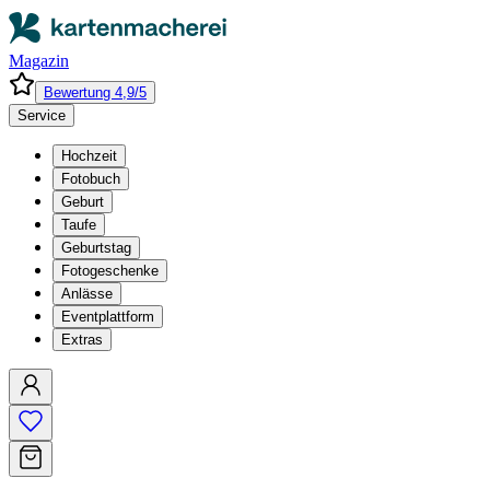
Magazin
Bewertung 4,9/5
Service
Hochzeit
Fotobuch
Geburt
Taufe
Geburtstag
Fotogeschenke
Anlässe
Eventplattform
Extras