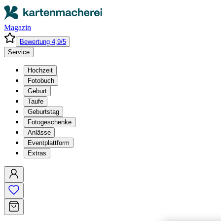
Magazin
Bewertung 4,9/5
Service
Hochzeit
Fotobuch
Geburt
Taufe
Geburtstag
Fotogeschenke
Anlässe
Eventplattform
Extras