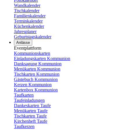
Fotokalender
Wandkalender
Tischkalender
Familienkalender
Terminkalender
Küchenkalender
Jahresplaner
Geburtstagskalender
Anlässe
Eventplattform
Kommunionskarten
Einladungskarten Kommunion
Danksagung Kommunion
Menükarten Kommunion
Tischkarten Kommunion
Gästebuch Kommunion
Kerzen Kommunion
Kartenbox Kommunion
Taufkarten
Taufeinladungen
Dankeskarten Taufe
Menükarten Taufe
Tischkarten Taufe
Kirchenheft Taufe
Taufkerzen