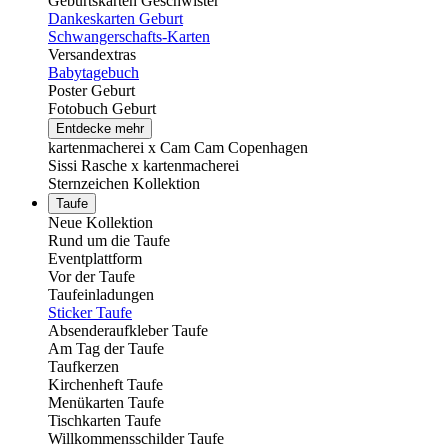
Geburtskarten Geschwister
Dankeskarten Geburt
Schwangerschafts-Karten
Versandextras
Babytagebuch
Poster Geburt
Fotobuch Geburt
Entdecke mehr
kartenmacherei x Cam Cam Copenhagen
Sissi Rasche x kartenmacherei
Sternzeichen Kollektion
Taufe
Neue Kollektion
Rund um die Taufe
Eventplattform
Vor der Taufe
Taufeinladungen
Sticker Taufe
Absenderaufkleber Taufe
Am Tag der Taufe
Taufkerzen
Kirchenheft Taufe
Menükarten Taufe
Tischkarten Taufe
Willkommensschilder Taufe