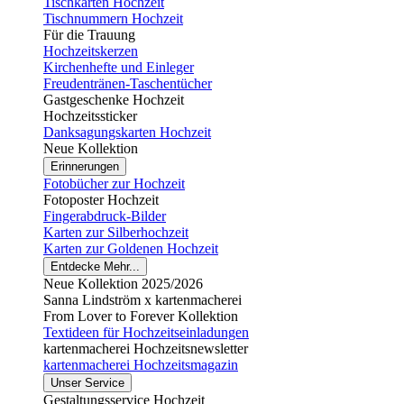
Tischkarten Hochzeit
Tischnummern Hochzeit
Für die Trauung
Hochzeitskerzen
Kirchenhefte und Einleger
Freudentränen-Taschentücher
Gastgeschenke Hochzeit
Hochzeitssticker
Danksagungskarten Hochzeit
Neue Kollektion
Erinnerungen
Fotobücher zur Hochzeit
Fotoposter Hochzeit
Fingerabdruck-Bilder
Karten zur Silberhochzeit
Karten zur Goldenen Hochzeit
Entdecke Mehr...
Neue Kollektion 2025/2026
Sanna Lindström x kartenmacherei
From Lover to Forever Kollektion
Textideen für Hochzeitseinladungen
kartenmacherei Hochzeitsnewsletter
kartenmacherei Hochzeitsmagazin
Unser Service
Gestaltungsservice Hochzeit