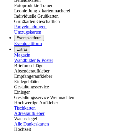
Beileidskarten
Fotoprodukte Trauer
Leonie Jung x kartenmacherei
Individuelle Grußkarten
Grußkarten Geschäftlich
Partyeinladungen
Umzugskarten
Eventplattform
Eventplattform
Extras
Magazin
Wandbilder & Poster
Briefumschläge
Absenderaufkleber
Empfängeraufkleber
Einlegeblätter
Gestaltungsservice
Einleger
Gestaltungsservice Weihnachten
Hochwertige Aufkleber
Tischkarten
Adressaufkleber
Wachssiegel
Alle Dankeskarten
Hochzeit