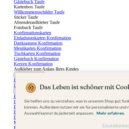
Gästebuch Taufe
Kartenbox Taufe
Willkommensschilder Taufe
Sticker Taufe
Absenderaufkleber Taufe
Fotobuch Taufe
Konfirmationskarten
Einladungskarten Konfirmation
Danksagung Konfirmation
Menükarten Konfirmation
Tischkarten Konfirmation
Gästebuch Konfirmation
Kerzen Konfirmation
Aufkleber zum Anlass Ihres Kindes
Firmungskarten
Einladungskarten Firmung
Das Leben ist schöner mit Cook
Dankeskarten Firmung
Jugendweihekarten
Einladungskarten Jugendweihe
Sie helfen uns zu verstehen, was in unserem Shop gut funk
Dankeskarten Jugendweihe
Einschulungskarten
können. Außerdem nutzen wir sie für personalisierte und 
Einladungskarten Einschulung
Auswahl kannst du jederzeit anpassen.
Mehr erfahren.
Danksagung Einschulung
Muttertag
Einstellunge
Fotogeschenke Muttertag