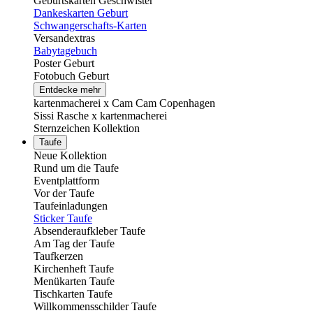
Geburtskarten Geschwister
Dankeskarten Geburt
Schwangerschafts-Karten
Versandextras
Babytagebuch
Poster Geburt
Fotobuch Geburt
Entdecke mehr
kartenmacherei x Cam Cam Copenhagen
Sissi Rasche x kartenmacherei
Sternzeichen Kollektion
Taufe
Neue Kollektion
Rund um die Taufe
Eventplattform
Vor der Taufe
Taufeinladungen
Sticker Taufe
Absenderaufkleber Taufe
Am Tag der Taufe
Taufkerzen
Kirchenheft Taufe
Menükarten Taufe
Tischkarten Taufe
Willkommensschilder Taufe