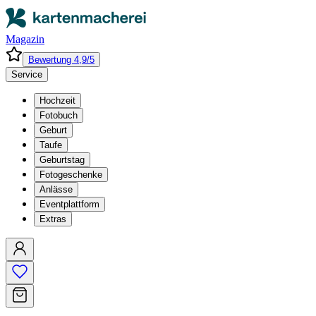
Magazin
Bewertung 4,9/5
Service
Hochzeit
Fotobuch
Geburt
Taufe
Geburtstag
Fotogeschenke
Anlässe
Eventplattform
Extras