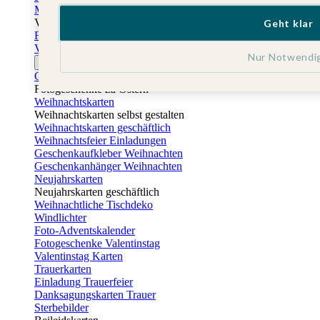
Muttertagskarten
Vatertag
Geht klar
Fotogeschenke Vatertag
Vatertagskarten
Nur Notwendi
Ostern
Osterkarten
Fotogeschenke zu Ostern
Weihnachtskarten
Weihnachtskarten selbst gestalten
Weihnachtskarten geschäftlich
Weihnachtsfeier Einladungen
Geschenkaufkleber Weihnachten
Geschenkanhänger Weihnachten
Neujahrskarten
Neujahrskarten geschäftlich
Weihnachtliche Tischdeko
Windlichter
Foto-Adventskalender
Fotogeschenke Valentinstag
Valentinstag Karten
Trauerkarten
Einladung Trauerfeier
Danksagungskarten Trauer
Sterbebilder