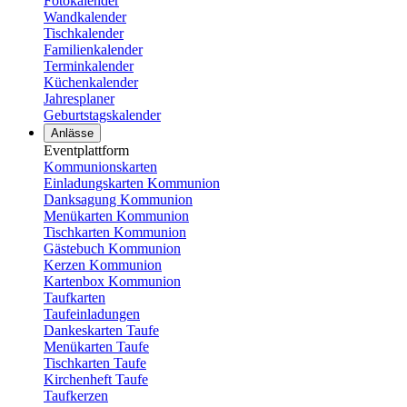
Fotokalender
Wandkalender
Tischkalender
Familienkalender
Terminkalender
Küchenkalender
Jahresplaner
Geburtstagskalender
Anlässe
Eventplattform
Kommunionskarten
Einladungskarten Kommunion
Danksagung Kommunion
Menükarten Kommunion
Tischkarten Kommunion
Gästebuch Kommunion
Kerzen Kommunion
Kartenbox Kommunion
Taufkarten
Taufeinladungen
Dankeskarten Taufe
Menükarten Taufe
Tischkarten Taufe
Kirchenheft Taufe
Taufkerzen