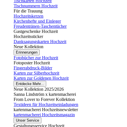
Tischkarten Hochzeit
Tischnummern Hochzeit
Für die Trauung
Hochzeitskerzen
Kirchenhefte und Einleger
Freudentränen-Taschentücher
Gastgeschenke Hochzeit
Hochzeitssticker
Danksagungskarten Hochzeit
Neue Kollektion
Erinnerungen
Fotobücher zur Hochzeit
Fotoposter Hochzeit
Fingerabdruck-Bilder
Karten zur Silberhochzeit
Karten zur Goldenen Hochzeit
Entdecke Mehr...
Neue Kollektion 2025/2026
Sanna Lindström x kartenmacherei
From Lover to Forever Kollektion
Textideen für Hochzeitseinladungen
kartenmacherei Hochzeitsnewsletter
kartenmacherei Hochzeitsmagazin
Unser Service
Gestaltungsservice Hochzeit