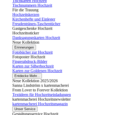
Tischkarten Hochzeit
Tischnummern Hochzeit
Für die Trauung
Hochzeitskerzen
Kirchenhefte und Einleger
Freudentränen-Taschentücher
Gastgeschenke Hochzeit
Hochzeitssticker
Danksagungskarten Hochzeit
Neue Kollektion
Erinnerungen
Fotobücher zur Hochzeit
Fotoposter Hochzeit
Fingerabdruck-Bilder
Karten zur Silberhochzeit
Karten zur Goldenen Hochzeit
Entdecke Mehr...
Neue Kollektion 2025/2026
Sanna Lindström x kartenmacherei
From Lover to Forever Kollektion
Textideen für Hochzeitseinladungen
kartenmacherei Hochzeitsnewsletter
kartenmacherei Hochzeitsmagazin
Unser Service
Gestaltungsservice Hochzeit