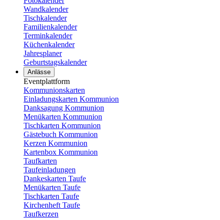
Fotokalender
Wandkalender
Tischkalender
Familienkalender
Terminkalender
Küchenkalender
Jahresplaner
Geburtstagskalender
Anlässe
Eventplattform
Kommunionskarten
Einladungskarten Kommunion
Danksagung Kommunion
Menükarten Kommunion
Tischkarten Kommunion
Gästebuch Kommunion
Kerzen Kommunion
Kartenbox Kommunion
Taufkarten
Taufeinladungen
Dankeskarten Taufe
Menükarten Taufe
Tischkarten Taufe
Kirchenheft Taufe
Taufkerzen