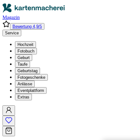
Magazin
Bewertung 4,9/5
Service
Hochzeit
Fotobuch
Geburt
Taufe
Geburtstag
Fotogeschenke
Anlässe
Eventplattform
Extras