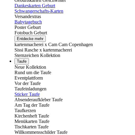
Geburtskarten Geschwister
Dankeskarten Geburt
Schwangerschafts-Karten
Versandextras
Babytagebuch
Poster Geburt
Fotobuch Geburt
Entdecke mehr
kartenmacherei x Cam Cam Copenhagen
Sissi Rasche x kartenmacherei
Sternzeichen Kollektion
Taufe
Neue Kollektion
Rund um die Taufe
Eventplattform
Vor der Taufe
Taufeinladungen
Sticker Taufe
Absenderaufkleber Taufe
Am Tag der Taufe
Taufkerzen
Kirchenheft Taufe
Menükarten Taufe
Tischkarten Taufe
Willkommensschilder Taufe