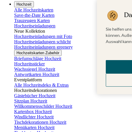
Hochzeit
Alle Hochzeitskarten
Da
Save-the-Date Karten
Trauzeugen Karten
Hochzeitseinladungen
Sie helfen uns
Neue Kollektion
können. Außer
Hochzeitseinladungen mit Foto
Auswahl kanns
Hochzeitseinladungen schlicht
Hochzeitseinladungen greenery
Hochzeitskarten Zubehör
Briefumschläge Hochzeit
Hochzeitssticker
Wachssiegel Hochzeit
Antwortkarten Hochzeit
Eventplattform
Alle Hochzeitsdeko & Extras
Hochzeitsdekorationen
Gästebücher Hochzeit
Sitzplan Hochzeit
Willkommensschilder Hochzeit
Kartenbox Hochzeit
Windlichter Hochzeit
Tischdekorationen Hochzeit
Menükarten Hochzeit