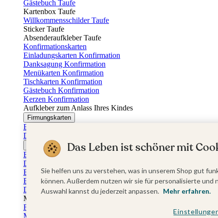
Gästebuch Taufe
Kartenbox Taufe
Willkommensschilder Taufe
Sticker Taufe
Absenderaufkleber Taufe
Konfirmationskarten
Einladungskarten Konfirmation
Danksagung Konfirmation
Menükarten Konfirmation
Tischkarten Konfirmation
Gästebuch Konfirmation
Kerzen Konfirmation
Aufkleber zum Anlass Ihres Kindes
Firmungskarten
Einladungskarten Firmung
Dankeskarten Firmung
Das Leben ist schöner mit Cook
Jugendweihekarten
Einladungskarten Jugendweihe
Dankeskarten Jugendweihe
Sie helfen uns zu verstehen, was in unserem Shop gut funk
Einschulungskarten
Einladungskarten Einschulung
können. Außerdem nutzen wir sie für personalisierte und 
Danksagung Einschulung
Auswahl kannst du jederzeit anpassen.
Mehr erfahren.
Muttertag
Fotogeschenke Muttertag
Einstellunge
Muttertagskarten