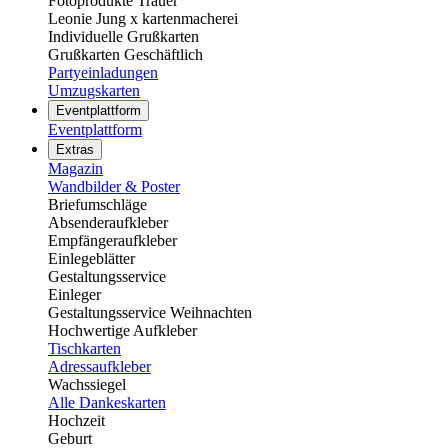
Fotoprodukte Trauer
Leonie Jung x kartenmacherei
Individuelle Grußkarten
Grußkarten Geschäftlich
Partyeinladungen
Umzugskarten
Eventplattform
Eventplattform
Extras
Magazin
Wandbilder & Poster
Briefumschläge
Absenderaufkleber
Empfängeraufkleber
Einlegeblätter
Gestaltungsservice
Einleger
Gestaltungsservice Weihnachten
Hochwertige Aufkleber
Tischkarten
Adressaufkleber
Wachssiegel
Alle Dankeskarten
Hochzeit
Geburt