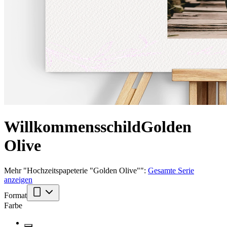
Willkommensschild
Golden
Olive
Mehr
"
Hochzeitspapeterie "Golden Olive"
":
Gesamte Serie
anzeigen
Format
Farbe