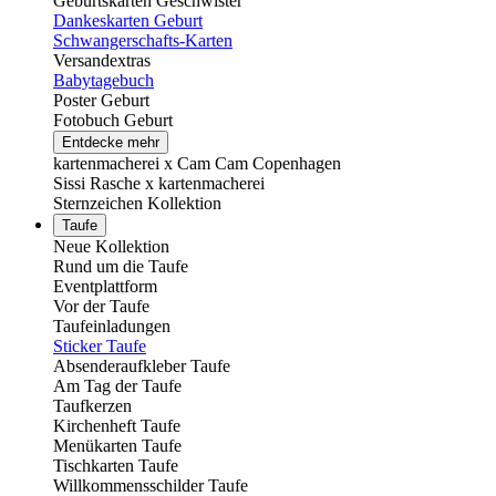
Geburtskarten Geschwister
Dankeskarten Geburt
Schwangerschafts-Karten
Versandextras
Babytagebuch
Poster Geburt
Fotobuch Geburt
Entdecke mehr
kartenmacherei x Cam Cam Copenhagen
Sissi Rasche x kartenmacherei
Sternzeichen Kollektion
Taufe
Neue Kollektion
Rund um die Taufe
Eventplattform
Vor der Taufe
Taufeinladungen
Sticker Taufe
Absenderaufkleber Taufe
Am Tag der Taufe
Taufkerzen
Kirchenheft Taufe
Menükarten Taufe
Tischkarten Taufe
Willkommensschilder Taufe