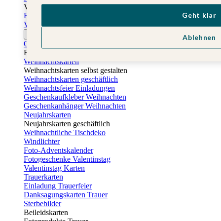
Vatertag
Geht klar
Fotogeschenke Vatertag
Vatertagskarten
Ostern
Ablehnen
Osterkarten
Fotogeschenke zu Ostern
Weihnachtskarten
Weihnachtskarten selbst gestalten
Weihnachtskarten geschäftlich
Weihnachtsfeier Einladungen
Geschenkaufkleber Weihnachten
Geschenkanhänger Weihnachten
Neujahrskarten
Neujahrskarten geschäftlich
Weihnachtliche Tischdeko
Windlichter
Foto-Adventskalender
Fotogeschenke Valentinstag
Valentinstag Karten
Trauerkarten
Einladung Trauerfeier
Danksagungskarten Trauer
Sterbebilder
Beileidskarten