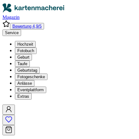
Magazin
Bewertung 4,9/5
Service
Hochzeit
Fotobuch
Geburt
Taufe
Geburtstag
Fotogeschenke
Anlässe
Eventplattform
Extras