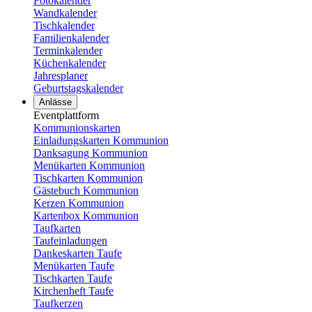
Fotokalender
Wandkalender
Tischkalender
Familienkalender
Terminkalender
Küchenkalender
Jahresplaner
Geburtstagskalender
Anlässe
Eventplattform
Kommunionskarten
Einladungskarten Kommunion
Danksagung Kommunion
Menükarten Kommunion
Tischkarten Kommunion
Gästebuch Kommunion
Kerzen Kommunion
Kartenbox Kommunion
Taufkarten
Taufeinladungen
Dankeskarten Taufe
Menükarten Taufe
Tischkarten Taufe
Kirchenheft Taufe
Taufkerzen