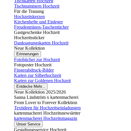
Tischkarten Hochzeit
Tischnummern Hochzeit
Für die Trauung
Hochzeitskerzen
Kirchenhefte und Einleger
Freudentränen-Taschentücher
Gastgeschenke Hochzeit
Hochzeitssticker
Danksagungskarten Hochzeit
Neue Kollektion
Erinnerungen
Fotobücher zur Hochzeit
Fotoposter Hochzeit
Fingerabdruck-Bilder
Karten zur Silberhochzeit
Karten zur Goldenen Hochzeit
Entdecke Mehr...
Neue Kollektion 2025/2026
Sanna Lindström x kartenmacherei
From Lover to Forever Kollektion
Textideen für Hochzeitseinladungen
kartenmacherei Hochzeitsnewsletter
kartenmacherei Hochzeitsmagazin
Unser Service
Gestaltungsservice Hochzeit