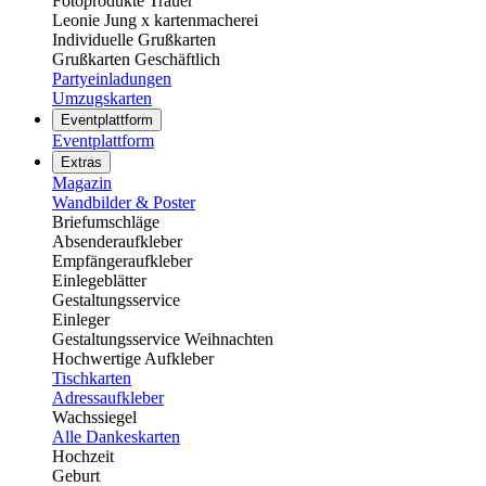
Fotoprodukte Trauer
Leonie Jung x kartenmacherei
Individuelle Grußkarten
Grußkarten Geschäftlich
Partyeinladungen
Umzugskarten
Eventplattform
Eventplattform
Extras
Magazin
Wandbilder & Poster
Briefumschläge
Absenderaufkleber
Empfängeraufkleber
Einlegeblätter
Gestaltungsservice
Einleger
Gestaltungsservice Weihnachten
Hochwertige Aufkleber
Tischkarten
Adressaufkleber
Wachssiegel
Alle Dankeskarten
Hochzeit
Geburt