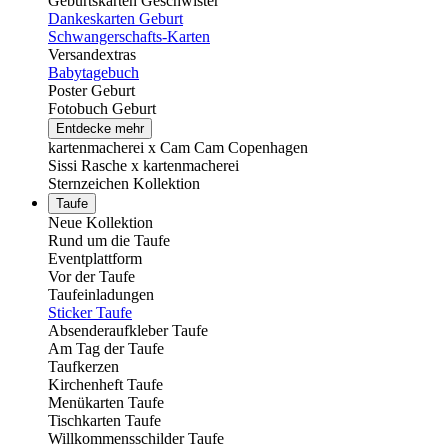
Geburtskarten Geschwister
Dankeskarten Geburt
Schwangerschafts-Karten
Versandextras
Babytagebuch
Poster Geburt
Fotobuch Geburt
Entdecke mehr
kartenmacherei x Cam Cam Copenhagen
Sissi Rasche x kartenmacherei
Sternzeichen Kollektion
Taufe
Neue Kollektion
Rund um die Taufe
Eventplattform
Vor der Taufe
Taufeinladungen
Sticker Taufe
Absenderaufkleber Taufe
Am Tag der Taufe
Taufkerzen
Kirchenheft Taufe
Menükarten Taufe
Tischkarten Taufe
Willkommensschilder Taufe