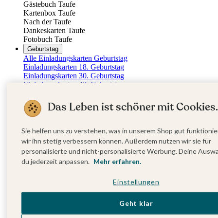
Gästebuch Taufe
Kartenbox Taufe
Nach der Taufe
Dankeskarten Taufe
Fotobuch Taufe
Geburtstag
Alle Einladungskarten Geburtstag
Einladungskarten 18. Geburtstag
Einladungskarten 30. Geburtstag
Einladungskarten 40. Geburtstag
Einladungskarten 50. Geburtstag
Einladungskarten 60. Geburtstag
Das Leben ist schöner mit Cookies.
Einladungskarten 70. Geburtstag
Einladungskarten 80. Geburtstag
Einladungskarten 90. Geburtstag
Sie helfen uns zu verstehen, was in unserem Shop gut funktionie
Für jedes Alter
wir ihn stetig verbessern können. Außerdem nutzen wir sie für
Doppelgeburtstag Einladungen
personalisierte und nicht-personalisierte Werbung. Deine Ausw
Alle Geburtstagsextras
du jederzeit anpassen.
Mehr erfahren.
Gästebücher Geburtstag
Tischkarten Geburtstag
Menükarten Geburtstag
Einstellungen
Weinetiketten Geburtstag
Kartenbox Geburtstag
Geht klar
Save the Date Karten
Dankeskarten Geburtstag