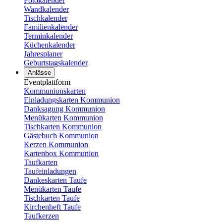
Fotokalender
Wandkalender
Tischkalender
Familienkalender
Terminkalender
Küchenkalender
Jahresplaner
Geburtstagskalender
Anlässe
Eventplattform
Kommunionskarten
Einladungskarten Kommunion
Danksagung Kommunion
Menükarten Kommunion
Tischkarten Kommunion
Gästebuch Kommunion
Kerzen Kommunion
Kartenbox Kommunion
Taufkarten
Taufeinladungen
Dankeskarten Taufe
Menükarten Taufe
Tischkarten Taufe
Kirchenheft Taufe
Taufkerzen