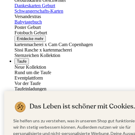
Geburtskarten Geschwister
Dankeskarten Geburt
Schwangerschafts-Karten
Versandextras
Babytagebuch
Poster Geburt
Fotobuch Geburt
Entdecke mehr
kartenmacherei x Cam Cam Copenhagen
Sissi Rasche x kartenmacherei
Sternzeichen Kollektion
Taufe
Neue Kollektion
Rund um die Taufe
Eventplattform
Vor der Taufe
Taufeinladungen
Sticker Taufe
Absenderaufkleber Taufe
Das Leben ist schöner mit Cookies.
Am Tag der Taufe
Taufkerzen
Kirchenheft Taufe
Sie helfen uns zu verstehen, was in unserem Shop gut funktionie
Menükarten Taufe
Tischkarten Taufe
wir ihn stetig verbessern können. Außerdem nutzen wir sie für
Willkommensschilder Taufe
personalisierte und nicht-personalisierte Werbung. Deine Ausw