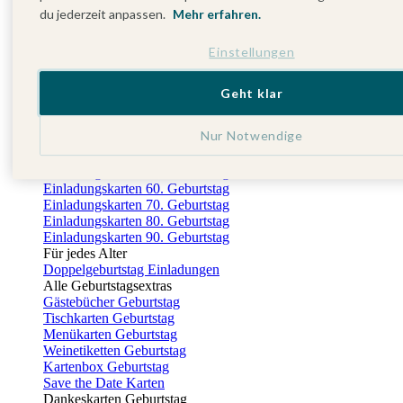
Gästebuch Taufe
du jederzeit anpassen.
Mehr erfahren.
Kartenbox Taufe
Nach der Taufe
Einstellungen
Dankeskarten Taufe
Fotobuch Taufe
Geburtstag
Geht klar
Alle Einladungskarten Geburtstag
Einladungskarten 18. Geburtstag
Nur Notwendige
Einladungskarten 30. Geburtstag
Einladungskarten 40. Geburtstag
Einladungskarten 50. Geburtstag
Einladungskarten 60. Geburtstag
Einladungskarten 70. Geburtstag
Einladungskarten 80. Geburtstag
Einladungskarten 90. Geburtstag
Für jedes Alter
Doppelgeburtstag Einladungen
Alle Geburtstagsextras
Gästebücher Geburtstag
Tischkarten Geburtstag
Menükarten Geburtstag
Weinetiketten Geburtstag
Kartenbox Geburtstag
Save the Date Karten
Dankeskarten Geburtstag