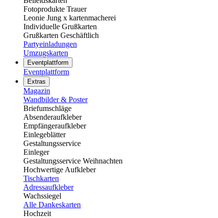
Beileidskarten
Fotoprodukte Trauer
Leonie Jung x kartenmacherei
Individuelle Grußkarten
Grußkarten Geschäftlich
Partyeinladungen
Umzugskarten
Eventplattform
Eventplattform
Extras
Magazin
Wandbilder & Poster
Briefumschläge
Absenderaufkleber
Empfängeraufkleber
Einlegeblätter
Gestaltungsservice
Einleger
Gestaltungsservice Weihnachten
Hochwertige Aufkleber
Tischkarten
Adressaufkleber
Wachssiegel
Alle Dankeskarten
Hochzeit