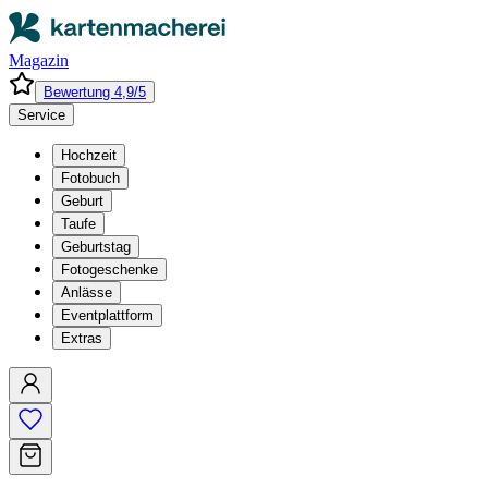
Magazin
Bewertung 4,9/5
Service
Hochzeit
Fotobuch
Geburt
Taufe
Geburtstag
Fotogeschenke
Anlässe
Eventplattform
Extras