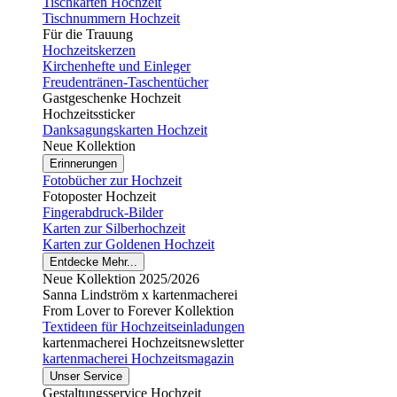
Tischkarten Hochzeit
Tischnummern Hochzeit
Für die Trauung
Hochzeitskerzen
Kirchenhefte und Einleger
Freudentränen-Taschentücher
Gastgeschenke Hochzeit
Hochzeitssticker
Danksagungskarten Hochzeit
Neue Kollektion
Erinnerungen
Fotobücher zur Hochzeit
Fotoposter Hochzeit
Fingerabdruck-Bilder
Karten zur Silberhochzeit
Karten zur Goldenen Hochzeit
Entdecke Mehr...
Neue Kollektion 2025/2026
Sanna Lindström x kartenmacherei
From Lover to Forever Kollektion
Textideen für Hochzeitseinladungen
kartenmacherei Hochzeitsnewsletter
kartenmacherei Hochzeitsmagazin
Unser Service
Gestaltungsservice Hochzeit