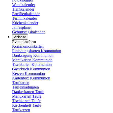
Fotokalender
Wandkalender
Tischkalender
Familienkalender
Terminkalender
Küchenkalender
Jahresplaner
Geburtstagskalender
Anlässe
Eventplattform
Kommunionskarten
Einladungskarten Kommunion
Danksagung Kommunion
Menükarten Kommunion
Tischkarten Kommunion
Gästebuch Kommunion
Kerzen Kommunion
Kartenbox Kommunion
Taufkarten
Taufeinladungen
Dankeskarten Taufe
Menükarten Taufe
Tischkarten Taufe
Kirchenheft Taufe
Taufkerzen