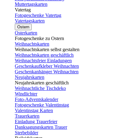
Muttertagskarten
Vatertag
Fotogeschenke Vatertag
Vatertagskarten
Ostern
Osterkarten
Fotogeschenke zu Ostern
Weihnachtskarten
Weihnachtskarten selbst gestalten
Weihnachtskarten geschäftlich
Weihnachtsfeier Einladungen
Geschenkaufkleber Weihnachten
Geschenkanhänger Weihnachten
Neujahrskarten
Neujahrskarten geschäftlich
Weihnachtliche Tischdeko
Windlichter
Foto-Adventskalender
Fotogeschenke Valentinstag
Valentinstag Karten
Trauerkarten
Einladung Trauerfeier
Danksagungskarten Trauer
Sterbebilder