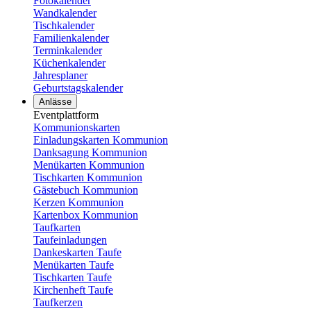
Fotokalender
Wandkalender
Tischkalender
Familienkalender
Terminkalender
Küchenkalender
Jahresplaner
Geburtstagskalender
Anlässe
Eventplattform
Kommunionskarten
Einladungskarten Kommunion
Danksagung Kommunion
Menükarten Kommunion
Tischkarten Kommunion
Gästebuch Kommunion
Kerzen Kommunion
Kartenbox Kommunion
Taufkarten
Taufeinladungen
Dankeskarten Taufe
Menükarten Taufe
Tischkarten Taufe
Kirchenheft Taufe
Taufkerzen