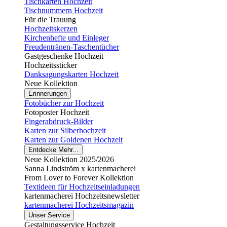
Tischkarten Hochzeit
Tischnummern Hochzeit
Für die Trauung
Hochzeitskerzen
Kirchenhefte und Einleger
Freudentränen-Taschentücher
Gastgeschenke Hochzeit
Hochzeitssticker
Danksagungskarten Hochzeit
Neue Kollektion
Erinnerungen
Fotobücher zur Hochzeit
Fotoposter Hochzeit
Fingerabdruck-Bilder
Karten zur Silberhochzeit
Karten zur Goldenen Hochzeit
Entdecke Mehr...
Neue Kollektion 2025/2026
Sanna Lindström x kartenmacherei
From Lover to Forever Kollektion
Textideen für Hochzeitseinladungen
kartenmacherei Hochzeitsnewsletter
kartenmacherei Hochzeitsmagazin
Unser Service
Gestaltungsservice Hochzeit