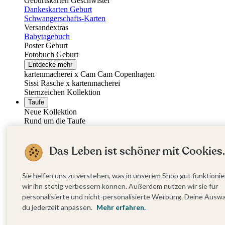
Geburtskarten Geschwister
Dankeskarten Geburt
Schwangerschafts-Karten
Versandextras
Babytagebuch
Poster Geburt
Fotobuch Geburt
Entdecke mehr
kartenmacherei x Cam Cam Copenhagen
Sissi Rasche x kartenmacherei
Sternzeichen Kollektion
Taufe
Neue Kollektion
Rund um die Taufe
Eventplattform
Vor der Taufe
Das Leben ist schöner mit Cookies.
Taufeinladungen
Sticker Taufe
Absenderaufkleber Taufe
Am Tag der Taufe
Sie helfen uns zu verstehen, was in unserem Shop gut funktionie
Taufkerzen
wir ihn stetig verbessern können. Außerdem nutzen wir sie für
Kirchenheft Taufe
personalisierte und nicht-personalisierte Werbung. Deine Ausw
Menükarten Taufe
du jederzeit anpassen.
Mehr erfahren.
Tischkarten Taufe
Willkommensschilder Taufe