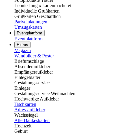
Fotoprodukte Trauer
Leonie Jung x kartenmacherei
Individuelle Grußkarten
Grußkarten Geschäftlich
Partyeinladungen
Umzugskarten
Eventplattform
Eventplattform
Extras
Magazin
Wandbilder & Poster
Briefumschläge
Absenderaufkleber
Empfängeraufkleber
Einlegeblätter
Gestaltungsservice
Einleger
Gestaltungsservice Weihnachten
Hochwertige Aufkleber
Tischkarten
Adressaufkleber
Wachssiegel
Alle Dankeskarten
Hochzeit
Geburt