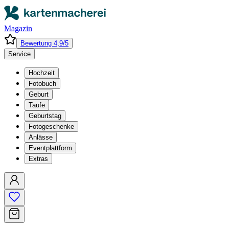
Magazin
Bewertung 4,9/5
Service
Hochzeit
Fotobuch
Geburt
Taufe
Geburtstag
Fotogeschenke
Anlässe
Eventplattform
Extras