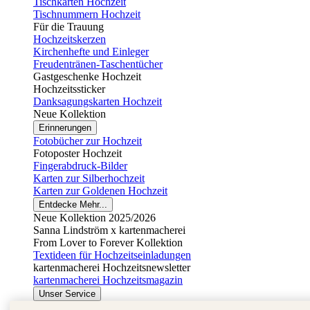
Tischkarten Hochzeit
Tischnummern Hochzeit
Für die Trauung
Hochzeitskerzen
Kirchenhefte und Einleger
Freudentränen-Taschentücher
Gastgeschenke Hochzeit
Hochzeitssticker
Danksagungskarten Hochzeit
Neue Kollektion
Erinnerungen
Fotobücher zur Hochzeit
Fotoposter Hochzeit
Fingerabdruck-Bilder
Karten zur Silberhochzeit
Karten zur Goldenen Hochzeit
Entdecke Mehr...
Neue Kollektion 2025/2026
Sanna Lindström x kartenmacherei
From Lover to Forever Kollektion
Textideen für Hochzeitseinladungen
kartenmacherei Hochzeitsnewsletter
kartenmacherei Hochzeitsmagazin
Unser Service
Gestaltungsservice Hochzeit