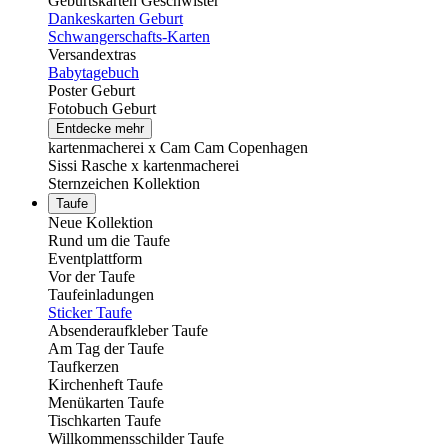
Geburtskarten Geschwister
Dankeskarten Geburt
Schwangerschafts-Karten
Versandextras
Babytagebuch
Poster Geburt
Fotobuch Geburt
Entdecke mehr
kartenmacherei x Cam Cam Copenhagen
Sissi Rasche x kartenmacherei
Sternzeichen Kollektion
Taufe
Neue Kollektion
Rund um die Taufe
Eventplattform
Vor der Taufe
Taufeinladungen
Sticker Taufe
Absenderaufkleber Taufe
Am Tag der Taufe
Taufkerzen
Kirchenheft Taufe
Menükarten Taufe
Tischkarten Taufe
Willkommensschilder Taufe