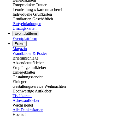
Beileidskarten
Fotoprodukte Trauer
Leonie Jung x kartenmacherei
Individuelle Grußkarten
Grußkarten Geschäftlich
Partyeinladungen
Umzugskarten
Eventplattform
Eventplattform
Extras
Magazin
Wandbilder & Poster
Briefumschläge
Absenderaufkleber
Empfängeraufkleber
Einlegeblätter
Gestaltungsservice
Einleger
Gestaltungsservice Weihnachten
Hochwertige Aufkleber
Tischkarten
Adressaufkleber
Wachssiegel
Alle Dankeskarten
Hochzeit