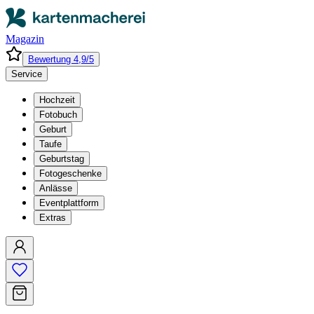
Magazin
Bewertung 4,9/5
Service
Hochzeit
Fotobuch
Geburt
Taufe
Geburtstag
Fotogeschenke
Anlässe
Eventplattform
Extras