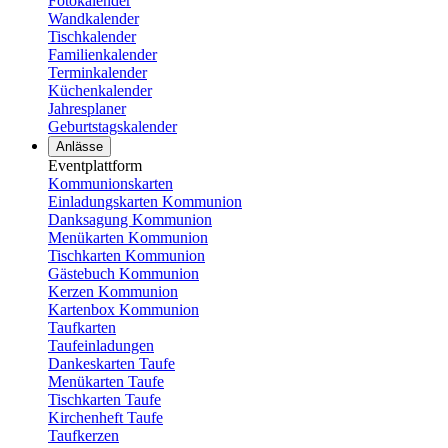
Fotokalender
Wandkalender
Tischkalender
Familienkalender
Terminkalender
Küchenkalender
Jahresplaner
Geburtstagskalender
Anlässe
Eventplattform
Kommunionskarten
Einladungskarten Kommunion
Danksagung Kommunion
Menükarten Kommunion
Tischkarten Kommunion
Gästebuch Kommunion
Kerzen Kommunion
Kartenbox Kommunion
Taufkarten
Taufeinladungen
Dankeskarten Taufe
Menükarten Taufe
Tischkarten Taufe
Kirchenheft Taufe
Taufkerzen