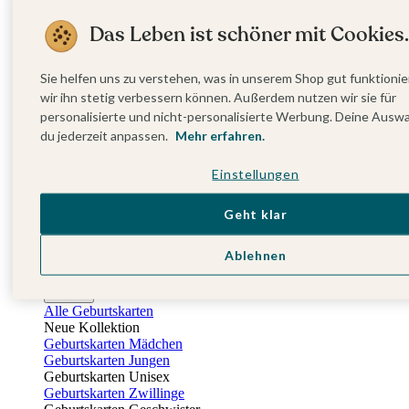
Fotobuch
Das Leben ist schöner mit Cookies.
Alle Fotobücher
NEU: Summer Forever Kollektion 2026 ☀️
Hardcover Fotobücher
Sie helfen uns zu verstehen, was in unserem Shop gut funktionie
Softcover Fotobücher
wir ihn stetig verbessern können. Außerdem nutzen wir sie für
Stoffeinband Fotobücher
personalisierte und nicht-personalisierte Werbung. Deine Ausw
Layflat Fotobücher
du jederzeit anpassen.
Mehr erfahren.
Nach Anlass
Fotobücher vom Urlaub
Einstellungen
Fotobücher zur Hochzeit
Baby-Fotobücher
Jahresrückblick-Fotobücher
Geht klar
Fotobuch zur Taufe
Entdecke mehr
Ablehnen
Fotobuch Geschenkbox
kartenmacherei x Cam Cam Copenhagen
Geburt
Alle Geburtskarten
Neue Kollektion
Geburtskarten Mädchen
Geburtskarten Jungen
Geburtskarten Unisex
Geburtskarten Zwillinge