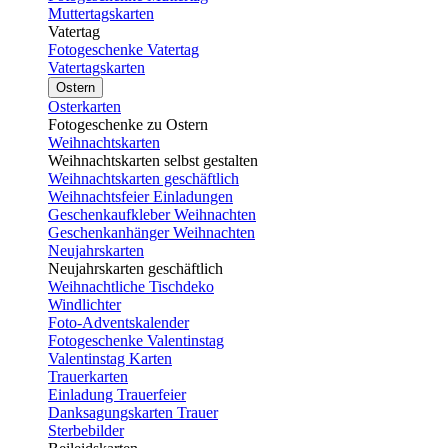
Muttertagskarten
Vatertag
Fotogeschenke Vatertag
Vatertagskarten
Ostern
Osterkarten
Fotogeschenke zu Ostern
Weihnachtskarten
Weihnachtskarten selbst gestalten
Weihnachtskarten geschäftlich
Weihnachtsfeier Einladungen
Geschenkaufkleber Weihnachten
Geschenkanhänger Weihnachten
Neujahrskarten
Neujahrskarten geschäftlich
Weihnachtliche Tischdeko
Windlichter
Foto-Adventskalender
Fotogeschenke Valentinstag
Valentinstag Karten
Trauerkarten
Einladung Trauerfeier
Danksagungskarten Trauer
Sterbebilder