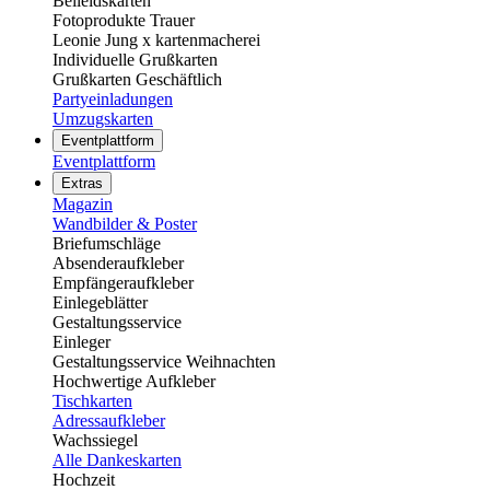
Beileidskarten
Fotoprodukte Trauer
Leonie Jung x kartenmacherei
Individuelle Grußkarten
Grußkarten Geschäftlich
Partyeinladungen
Umzugskarten
Eventplattform
Eventplattform
Extras
Magazin
Wandbilder & Poster
Briefumschläge
Absenderaufkleber
Empfängeraufkleber
Einlegeblätter
Gestaltungsservice
Einleger
Gestaltungsservice Weihnachten
Hochwertige Aufkleber
Tischkarten
Adressaufkleber
Wachssiegel
Alle Dankeskarten
Hochzeit