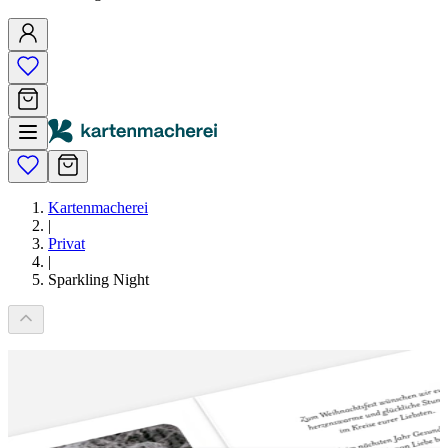
Kartenmacherei
|
Privat
|
Sparkling Night