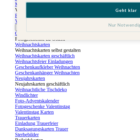
Muttertagskarten
Vatertag
Geht klar
Fotogeschenke Vatertag
Vatertagskarten
Nur Notwendi
Ostern
Osterkarten
Fotogeschenke zu Ostern
Weihnachtskarten
Weihnachtskarten selbst gestalten
Weihnachtskarten geschäftlich
Weihnachtsfeier Einladungen
Geschenkaufkleber Weihnachten
Geschenkanhänger Weihnachten
Neujahrskarten
Neujahrskarten geschäftlich
Weihnachtliche Tischdeko
Windlichter
Foto-Adventskalender
Fotogeschenke Valentinstag
Valentinstag Karten
Trauerkarten
Einladung Trauerfeier
Danksagungskarten Trauer
Sterbebilder