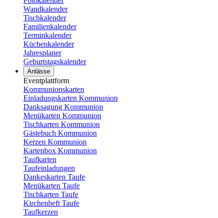
Fotokalender
Wandkalender
Tischkalender
Familienkalender
Terminkalender
Küchenkalender
Jahresplaner
Geburtstagskalender
Anlässe
Eventplattform
Kommunionskarten
Einladungskarten Kommunion
Danksagung Kommunion
Menükarten Kommunion
Tischkarten Kommunion
Gästebuch Kommunion
Kerzen Kommunion
Kartenbox Kommunion
Taufkarten
Taufeinladungen
Dankeskarten Taufe
Menükarten Taufe
Tischkarten Taufe
Kirchenheft Taufe
Taufkerzen