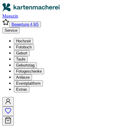
Magazin
Bewertung 4,9/5
Service
Hochzeit
Fotobuch
Geburt
Taufe
Geburtstag
Fotogeschenke
Anlässe
Eventplattform
Extras