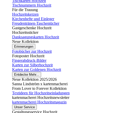
Tischkarten Hochzeit
Tischnummern Hochzeit
Für die Trauung
Hochzeitskerzen
Kirchenhefte und Einleger
Freudentränen-Taschentücher
Gastgeschenke Hochzeit
Hochzeitssticker
Danksagungskarten Hochzeit
Neue Kollektion
Erinnerungen
Fotobücher zur Hochzeit
Fotoposter Hochzeit
Fingerabdruck-Bilder
Karten zur Silberhochzeit
Karten zur Goldenen Hochzeit
Entdecke Mehr...
Neue Kollektion 2025/2026
Sanna Lindström x kartenmacherei
From Lover to Forever Kollektion
Textideen für Hochzeitseinladungen
kartenmacherei Hochzeitsnewsletter
kartenmacherei Hochzeitsmagazin
Unser Service
Gestaltungsservice Hochzeit