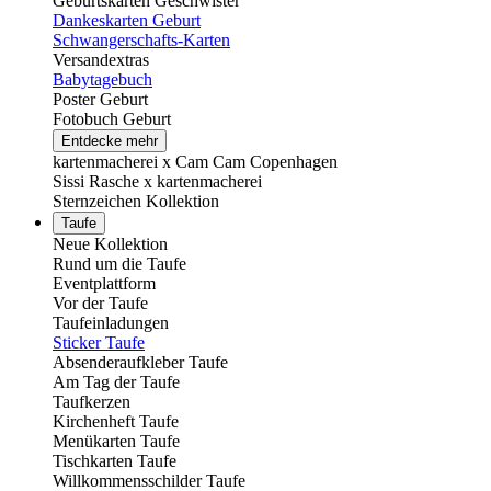
Geburtskarten Geschwister
Dankeskarten Geburt
Schwangerschafts-Karten
Versandextras
Babytagebuch
Poster Geburt
Fotobuch Geburt
Entdecke mehr
kartenmacherei x Cam Cam Copenhagen
Sissi Rasche x kartenmacherei
Sternzeichen Kollektion
Taufe
Neue Kollektion
Rund um die Taufe
Eventplattform
Vor der Taufe
Taufeinladungen
Sticker Taufe
Absenderaufkleber Taufe
Am Tag der Taufe
Taufkerzen
Kirchenheft Taufe
Menükarten Taufe
Tischkarten Taufe
Willkommensschilder Taufe