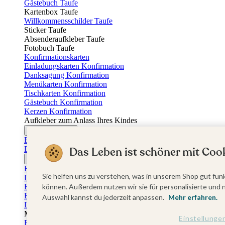
Gästebuch Taufe
Kartenbox Taufe
Willkommensschilder Taufe
Sticker Taufe
Absenderaufkleber Taufe
Fotobuch Taufe
Konfirmationskarten
Einladungskarten Konfirmation
Danksagung Konfirmation
Menükarten Konfirmation
Tischkarten Konfirmation
Gästebuch Konfirmation
Kerzen Konfirmation
Aufkleber zum Anlass Ihres Kindes
Firmungskarten
Einladungskarten Firmung
Das Leben ist schöner mit Cook
Dankeskarten Firmung
Jugendweihekarten
Einladungskarten Jugendweihe
Sie helfen uns zu verstehen, was in unserem Shop gut funk
Dankeskarten Jugendweihe
Einschulungskarten
können. Außerdem nutzen wir sie für personalisierte und 
Einladungskarten Einschulung
Auswahl kannst du jederzeit anpassen.
Mehr erfahren.
Danksagung Einschulung
Muttertag
Einstellunge
Fotogeschenke Muttertag