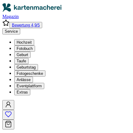
Magazin
Bewertung 4,9/5
Service
Hochzeit
Fotobuch
Geburt
Taufe
Geburtstag
Fotogeschenke
Anlässe
Eventplattform
Extras