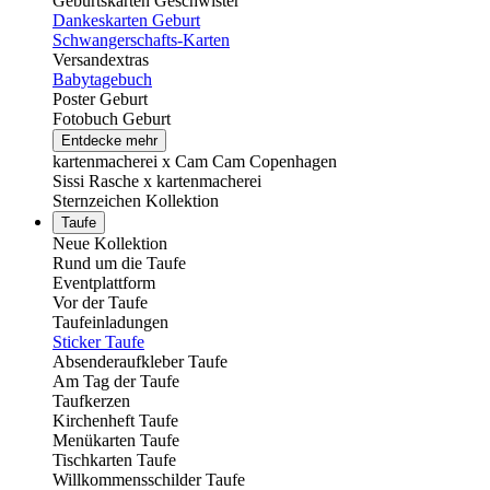
Geburtskarten Geschwister
Dankeskarten Geburt
Schwangerschafts-Karten
Versandextras
Babytagebuch
Poster Geburt
Fotobuch Geburt
Entdecke mehr
kartenmacherei x Cam Cam Copenhagen
Sissi Rasche x kartenmacherei
Sternzeichen Kollektion
Taufe
Neue Kollektion
Rund um die Taufe
Eventplattform
Vor der Taufe
Taufeinladungen
Sticker Taufe
Absenderaufkleber Taufe
Am Tag der Taufe
Taufkerzen
Kirchenheft Taufe
Menükarten Taufe
Tischkarten Taufe
Willkommensschilder Taufe