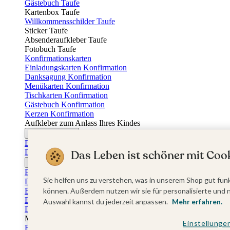
Gästebuch Taufe
Kartenbox Taufe
Willkommensschilder Taufe
Sticker Taufe
Absenderaufkleber Taufe
Fotobuch Taufe
Konfirmationskarten
Einladungskarten Konfirmation
Danksagung Konfirmation
Menükarten Konfirmation
Tischkarten Konfirmation
Gästebuch Konfirmation
Kerzen Konfirmation
Aufkleber zum Anlass Ihres Kindes
Firmungskarten
Einladungskarten Firmung
Dankeskarten Firmung
Das Leben ist schöner mit Cook
Jugendweihekarten
Einladungskarten Jugendweihe
Sie helfen uns zu verstehen, was in unserem Shop gut funk
Dankeskarten Jugendweihe
Einschulungskarten
können. Außerdem nutzen wir sie für personalisierte und 
Einladungskarten Einschulung
Auswahl kannst du jederzeit anpassen.
Mehr erfahren.
Danksagung Einschulung
Muttertag
Einstellunge
Fotogeschenke Muttertag