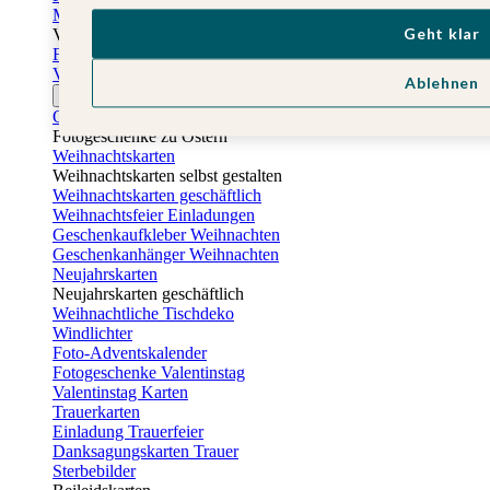
Muttertagskarten
Geht klar
Vatertag
Fotogeschenke Vatertag
Vatertagskarten
Ablehnen
Ostern
Osterkarten
Fotogeschenke zu Ostern
Weihnachtskarten
Weihnachtskarten selbst gestalten
Weihnachtskarten geschäftlich
Weihnachtsfeier Einladungen
Geschenkaufkleber Weihnachten
Geschenkanhänger Weihnachten
Neujahrskarten
Neujahrskarten geschäftlich
Weihnachtliche Tischdeko
Windlichter
Foto-Adventskalender
Fotogeschenke Valentinstag
Valentinstag Karten
Trauerkarten
Einladung Trauerfeier
Danksagungskarten Trauer
Sterbebilder