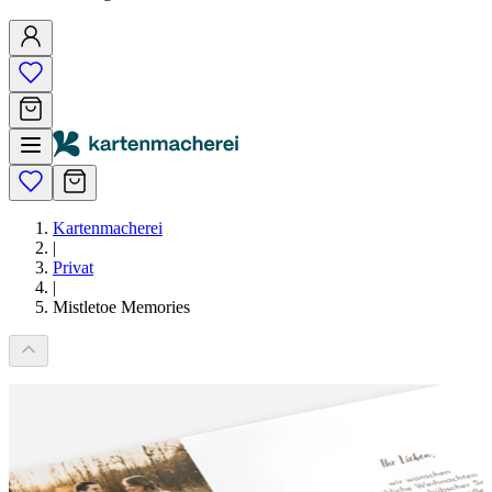
Kartenmacherei
|
Privat
|
Mistletoe Memories