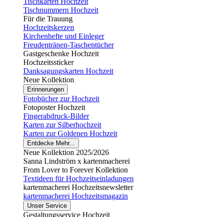
Tischkarten Hochzeit
Tischnummern Hochzeit
Für die Trauung
Hochzeitskerzen
Kirchenhefte und Einleger
Freudentränen-Taschentücher
Gastgeschenke Hochzeit
Hochzeitssticker
Danksagungskarten Hochzeit
Neue Kollektion
Erinnerungen
Fotobücher zur Hochzeit
Fotoposter Hochzeit
Fingerabdruck-Bilder
Karten zur Silberhochzeit
Karten zur Goldenen Hochzeit
Entdecke Mehr...
Neue Kollektion 2025/2026
Sanna Lindström x kartenmacherei
From Lover to Forever Kollektion
Textideen für Hochzeitseinladungen
kartenmacherei Hochzeitsnewsletter
kartenmacherei Hochzeitsmagazin
Unser Service
Gestaltungsservice Hochzeit