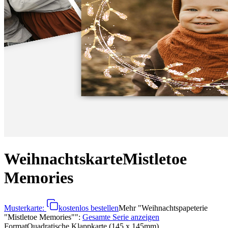
Weihnachtskarte
Mistletoe
Memories
Musterkarte:
kostenlos bestellen
Mehr
"
Weihnachtspapeterie
"Mistletoe Memories"
":
Gesamte Serie anzeigen
Format
Quadratische Klappkarte (145 x 145mm)