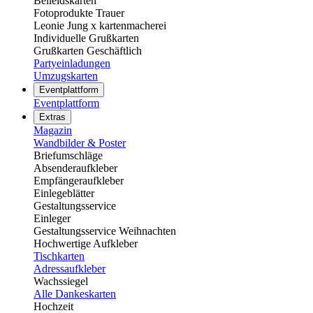
Beileidskarten
Fotoprodukte Trauer
Leonie Jung x kartenmacherei
Individuelle Grußkarten
Grußkarten Geschäftlich
Partyeinladungen
Umzugskarten
Eventplattform
Eventplattform
Extras
Magazin
Wandbilder & Poster
Briefumschläge
Absenderaufkleber
Empfängeraufkleber
Einlegeblätter
Gestaltungsservice
Einleger
Gestaltungsservice Weihnachten
Hochwertige Aufkleber
Tischkarten
Adressaufkleber
Wachssiegel
Alle Dankeskarten
Hochzeit