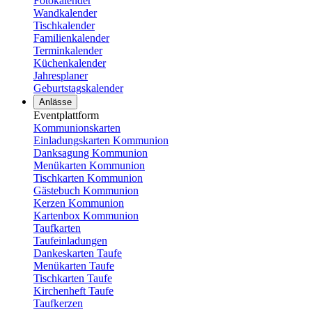
Fotokalender
Wandkalender
Tischkalender
Familienkalender
Terminkalender
Küchenkalender
Jahresplaner
Geburtstagskalender
Anlässe
Eventplattform
Kommunionskarten
Einladungskarten Kommunion
Danksagung Kommunion
Menükarten Kommunion
Tischkarten Kommunion
Gästebuch Kommunion
Kerzen Kommunion
Kartenbox Kommunion
Taufkarten
Taufeinladungen
Dankeskarten Taufe
Menükarten Taufe
Tischkarten Taufe
Kirchenheft Taufe
Taufkerzen