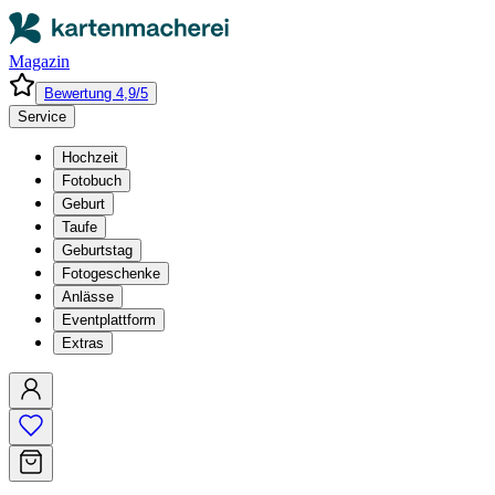
Magazin
Bewertung 4,9/5
Service
Hochzeit
Fotobuch
Geburt
Taufe
Geburtstag
Fotogeschenke
Anlässe
Eventplattform
Extras