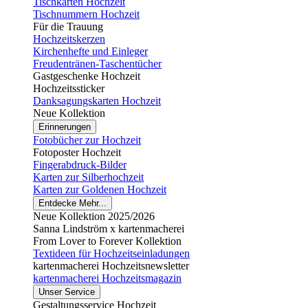
Tischkarten Hochzeit
Tischnummern Hochzeit
Für die Trauung
Hochzeitskerzen
Kirchenhefte und Einleger
Freudentränen-Taschentücher
Gastgeschenke Hochzeit
Hochzeitssticker
Danksagungskarten Hochzeit
Neue Kollektion
Erinnerungen
Fotobücher zur Hochzeit
Fotoposter Hochzeit
Fingerabdruck-Bilder
Karten zur Silberhochzeit
Karten zur Goldenen Hochzeit
Entdecke Mehr...
Neue Kollektion 2025/2026
Sanna Lindström x kartenmacherei
From Lover to Forever Kollektion
Textideen für Hochzeitseinladungen
kartenmacherei Hochzeitsnewsletter
kartenmacherei Hochzeitsmagazin
Unser Service
Gestaltungsservice Hochzeit