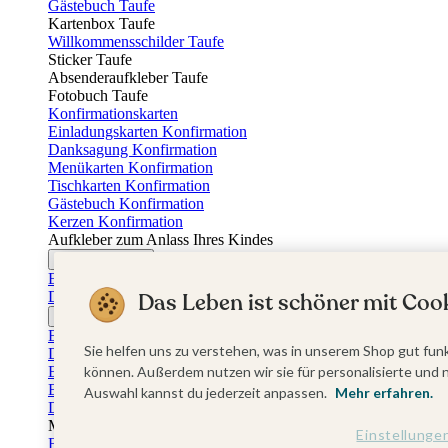
Gästebuch Taufe
Kartenbox Taufe
Willkommensschilder Taufe
Sticker Taufe
Absenderaufkleber Taufe
Fotobuch Taufe
Konfirmationskarten
Einladungskarten Konfirmation
Danksagung Konfirmation
Menükarten Konfirmation
Tischkarten Konfirmation
Gästebuch Konfirmation
Kerzen Konfirmation
Aufkleber zum Anlass Ihres Kindes
Firmungskarten
Einladungskarten Firmung
Das Leben ist schöner mit Cook
Dankeskarten Firmung
Jugendweihekarten
Einladungskarten Jugendweihe
Sie helfen uns zu verstehen, was in unserem Shop gut funk
Dankeskarten Jugendweihe
Einschulungskarten
können. Außerdem nutzen wir sie für personalisierte und 
Einladungskarten Einschulung
Auswahl kannst du jederzeit anpassen.
Mehr erfahren.
Danksagung Einschulung
Muttertag
Einstellunge
Fotogeschenke Muttertag