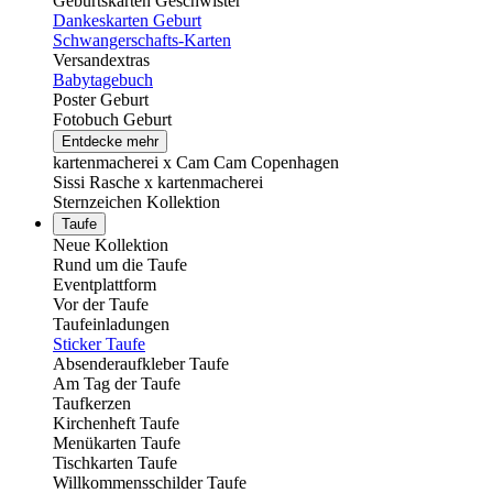
Geburtskarten Geschwister
Dankeskarten Geburt
Schwangerschafts-Karten
Versandextras
Babytagebuch
Poster Geburt
Fotobuch Geburt
Entdecke mehr
kartenmacherei x Cam Cam Copenhagen
Sissi Rasche x kartenmacherei
Sternzeichen Kollektion
Taufe
Neue Kollektion
Rund um die Taufe
Eventplattform
Vor der Taufe
Taufeinladungen
Sticker Taufe
Absenderaufkleber Taufe
Am Tag der Taufe
Taufkerzen
Kirchenheft Taufe
Menükarten Taufe
Tischkarten Taufe
Willkommensschilder Taufe