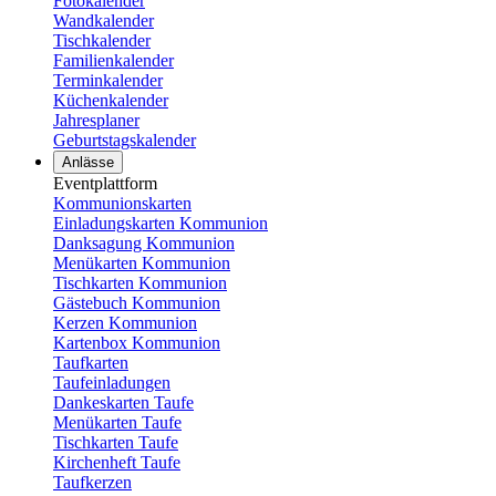
Fotokalender
Wandkalender
Tischkalender
Familienkalender
Terminkalender
Küchenkalender
Jahresplaner
Geburtstagskalender
Anlässe
Eventplattform
Kommunionskarten
Einladungskarten Kommunion
Danksagung Kommunion
Menükarten Kommunion
Tischkarten Kommunion
Gästebuch Kommunion
Kerzen Kommunion
Kartenbox Kommunion
Taufkarten
Taufeinladungen
Dankeskarten Taufe
Menükarten Taufe
Tischkarten Taufe
Kirchenheft Taufe
Taufkerzen