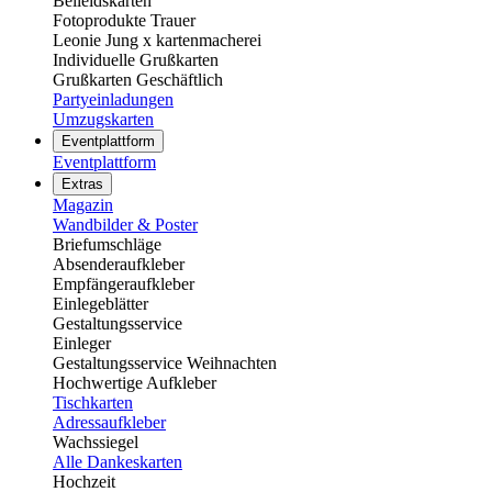
Beileidskarten
Fotoprodukte Trauer
Leonie Jung x kartenmacherei
Individuelle Grußkarten
Grußkarten Geschäftlich
Partyeinladungen
Umzugskarten
Eventplattform
Eventplattform
Extras
Magazin
Wandbilder & Poster
Briefumschläge
Absenderaufkleber
Empfängeraufkleber
Einlegeblätter
Gestaltungsservice
Einleger
Gestaltungsservice Weihnachten
Hochwertige Aufkleber
Tischkarten
Adressaufkleber
Wachssiegel
Alle Dankeskarten
Hochzeit