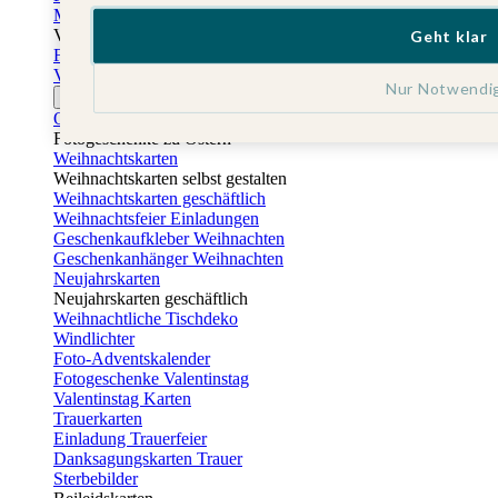
Muttertagskarten
Vatertag
Geht klar
Fotogeschenke Vatertag
Vatertagskarten
Nur Notwendi
Ostern
Osterkarten
Fotogeschenke zu Ostern
Weihnachtskarten
Weihnachtskarten selbst gestalten
Weihnachtskarten geschäftlich
Weihnachtsfeier Einladungen
Geschenkaufkleber Weihnachten
Geschenkanhänger Weihnachten
Neujahrskarten
Neujahrskarten geschäftlich
Weihnachtliche Tischdeko
Windlichter
Foto-Adventskalender
Fotogeschenke Valentinstag
Valentinstag Karten
Trauerkarten
Einladung Trauerfeier
Danksagungskarten Trauer
Sterbebilder