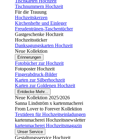
Tischkarten Hochzeit
Tischnummern Hochzeit
Für die Trauung
Hochzeitskerzen
Kirchenhefte und Einleger
Freudentränen-Taschentücher
Gastgeschenke Hochzeit
Hochzeitssticker
Danksagungskarten Hochzeit
Neue Kollektion
Erinnerungen
Fotobücher zur Hochzeit
Fotoposter Hochzeit
Fingerabdruck-Bilder
Karten zur Silberhochzeit
Karten zur Goldenen Hochzeit
Entdecke Mehr...
Neue Kollektion 2025/2026
Sanna Lindström x kartenmacherei
From Lover to Forever Kollektion
Textideen für Hochzeitseinladungen
kartenmacherei Hochzeitsnewsletter
kartenmacherei Hochzeitsmagazin
Unser Service
Gestaltungsservice Hochzeit