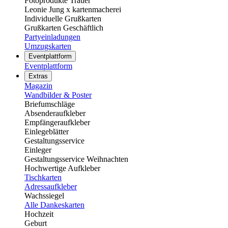
Fotoprodukte Trauer
Leonie Jung x kartenmacherei
Individuelle Grußkarten
Grußkarten Geschäftlich
Partyeinladungen
Umzugskarten
Eventplattform
Eventplattform
Extras
Magazin
Wandbilder & Poster
Briefumschläge
Absenderaufkleber
Empfängeraufkleber
Einlegeblätter
Gestaltungsservice
Einleger
Gestaltungsservice Weihnachten
Hochwertige Aufkleber
Tischkarten
Adressaufkleber
Wachssiegel
Alle Dankeskarten
Hochzeit
Geburt