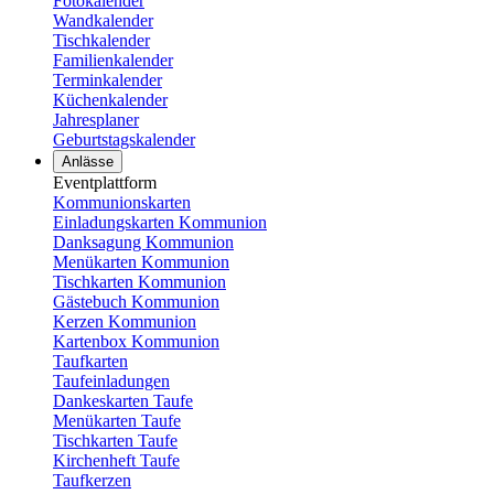
Fotokalender
Wandkalender
Tischkalender
Familienkalender
Terminkalender
Küchenkalender
Jahresplaner
Geburtstagskalender
Anlässe
Eventplattform
Kommunionskarten
Einladungskarten Kommunion
Danksagung Kommunion
Menükarten Kommunion
Tischkarten Kommunion
Gästebuch Kommunion
Kerzen Kommunion
Kartenbox Kommunion
Taufkarten
Taufeinladungen
Dankeskarten Taufe
Menükarten Taufe
Tischkarten Taufe
Kirchenheft Taufe
Taufkerzen