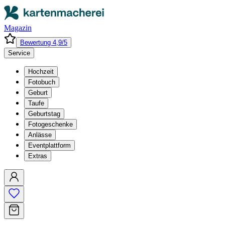
Magazin
Bewertung 4,9/5
Service
Hochzeit
Fotobuch
Geburt
Taufe
Geburtstag
Fotogeschenke
Anlässe
Eventplattform
Extras