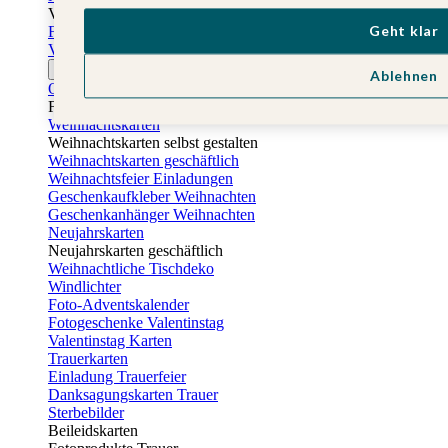
Vatertag
Geht klar
Fotogeschenke Vatertag
Vatertagskarten
Ostern
Ablehnen
Osterkarten
Fotogeschenke zu Ostern
Weihnachtskarten
Weihnachtskarten selbst gestalten
Weihnachtskarten geschäftlich
Weihnachtsfeier Einladungen
Geschenkaufkleber Weihnachten
Geschenkanhänger Weihnachten
Neujahrskarten
Neujahrskarten geschäftlich
Weihnachtliche Tischdeko
Windlichter
Foto-Adventskalender
Fotogeschenke Valentinstag
Valentinstag Karten
Trauerkarten
Einladung Trauerfeier
Danksagungskarten Trauer
Sterbebilder
Beileidskarten