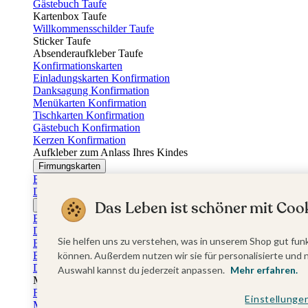
Gästebuch Taufe
Kartenbox Taufe
Willkommensschilder Taufe
Sticker Taufe
Absenderaufkleber Taufe
Konfirmationskarten
Einladungskarten Konfirmation
Danksagung Konfirmation
Menükarten Konfirmation
Tischkarten Konfirmation
Gästebuch Konfirmation
Kerzen Konfirmation
Aufkleber zum Anlass Ihres Kindes
Firmungskarten
Einladungskarten Firmung
Dankeskarten Firmung
Das Leben ist schöner mit Cook
Jugendweihekarten
Einladungskarten Jugendweihe
Dankeskarten Jugendweihe
Sie helfen uns zu verstehen, was in unserem Shop gut funk
Einschulungskarten
Einladungskarten Einschulung
können. Außerdem nutzen wir sie für personalisierte und 
Danksagung Einschulung
Auswahl kannst du jederzeit anpassen.
Mehr erfahren.
Muttertag
Fotogeschenke Muttertag
Einstellunge
Muttertagskarten