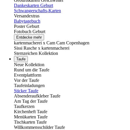
Geburtskarten Geschwister
Dankeskarten Geburt
Schwangerschafts-Karten
Versandextras
Babytagebuch
Poster Geburt
Fotobuch Geburt
Entdecke mehr
kartenmacherei x Cam Cam Copenhagen
Sissi Rasche x kartenmacherei
Sternzeichen Kollektion
Taufe
Neue Kollektion
Rund um die Taufe
Eventplattform
Vor der Taufe
Taufeinladungen
Sticker Taufe
Absenderaufkleber Taufe
Am Tag der Taufe
Taufkerzen
Kirchenheft Taufe
Menükarten Taufe
Tischkarten Taufe
Willkommensschilder Taufe