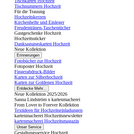
Tischkarten Hochzeit
Tischnummern Hochzeit
Für die Trauung
Hochzeitskerzen
Kirchenhefte und Einleger
Freudentränen-Taschentücher
Gastgeschenke Hochzeit
Hochzeitssticker
Danksagungskarten Hochzeit
Neue Kollektion
Erinnerungen
Fotobücher zur Hochzeit
Fotoposter Hochzeit
Fingerabdruck-Bilder
Karten zur Silberhochzeit
Karten zur Goldenen Hochzeit
Entdecke Mehr...
Neue Kollektion 2025/2026
Sanna Lindström x kartenmacherei
From Lover to Forever Kollektion
Textideen für Hochzeitseinladungen
kartenmacherei Hochzeitsnewsletter
kartenmacherei Hochzeitsmagazin
Unser Service
Gestaltungsservice Hochzeit