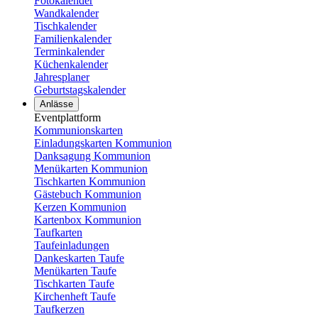
Fotokalender
Wandkalender
Tischkalender
Familienkalender
Terminkalender
Küchenkalender
Jahresplaner
Geburtstagskalender
Anlässe
Eventplattform
Kommunionskarten
Einladungskarten Kommunion
Danksagung Kommunion
Menükarten Kommunion
Tischkarten Kommunion
Gästebuch Kommunion
Kerzen Kommunion
Kartenbox Kommunion
Taufkarten
Taufeinladungen
Dankeskarten Taufe
Menükarten Taufe
Tischkarten Taufe
Kirchenheft Taufe
Taufkerzen