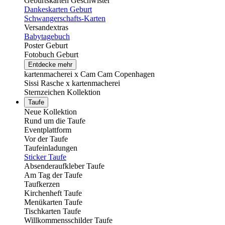
Geburtskarten Geschwister
Dankeskarten Geburt
Schwangerschafts-Karten
Versandextras
Babytagebuch
Poster Geburt
Fotobuch Geburt
Entdecke mehr
kartenmacherei x Cam Cam Copenhagen
Sissi Rasche x kartenmacherei
Sternzeichen Kollektion
Taufe
Neue Kollektion
Rund um die Taufe
Eventplattform
Vor der Taufe
Taufeinladungen
Sticker Taufe
Absenderaufkleber Taufe
Am Tag der Taufe
Taufkerzen
Kirchenheft Taufe
Menükarten Taufe
Tischkarten Taufe
Willkommensschilder Taufe