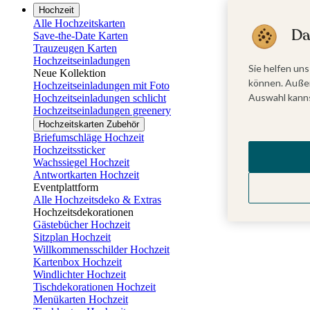
Hochzeit
Alle Hochzeitskarten
Da
Save-the-Date Karten
Trauzeugen Karten
Hochzeitseinladungen
Sie helfen uns
Neue Kollektion
können. Außer
Hochzeitseinladungen mit Foto
Auswahl kanns
Hochzeitseinladungen schlicht
Hochzeitseinladungen greenery
Hochzeitskarten Zubehör
Briefumschläge Hochzeit
Hochzeitssticker
Wachssiegel Hochzeit
Antwortkarten Hochzeit
Eventplattform
Alle Hochzeitsdeko & Extras
Hochzeitsdekorationen
Gästebücher Hochzeit
Sitzplan Hochzeit
Willkommensschilder Hochzeit
Kartenbox Hochzeit
Windlichter Hochzeit
Tischdekorationen Hochzeit
Menükarten Hochzeit