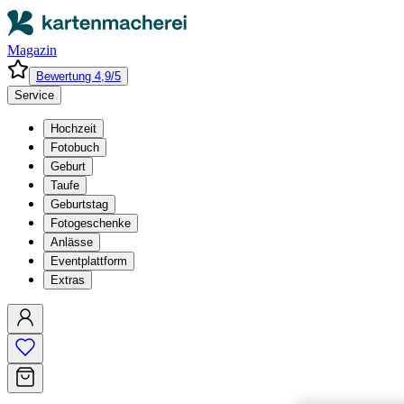
Magazin
Bewertung 4,9/5
Service
Hochzeit
Fotobuch
Geburt
Taufe
Geburtstag
Fotogeschenke
Anlässe
Eventplattform
Extras