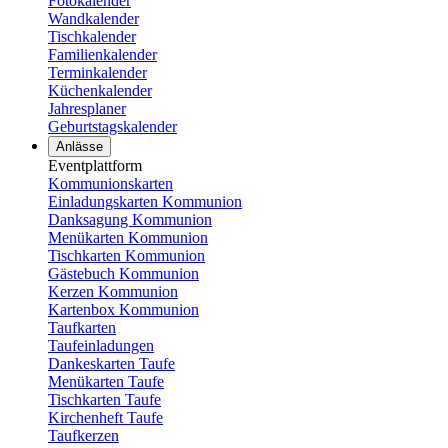
Fotokalender
Wandkalender
Tischkalender
Familienkalender
Terminkalender
Küchenkalender
Jahresplaner
Geburtstagskalender
Anlässe
Eventplattform
Kommunionskarten
Einladungskarten Kommunion
Danksagung Kommunion
Menükarten Kommunion
Tischkarten Kommunion
Gästebuch Kommunion
Kerzen Kommunion
Kartenbox Kommunion
Taufkarten
Taufeinladungen
Dankeskarten Taufe
Menükarten Taufe
Tischkarten Taufe
Kirchenheft Taufe
Taufkerzen