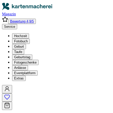
Magazin
Bewertung 4,9/5
Service
Hochzeit
Fotobuch
Geburt
Taufe
Geburtstag
Fotogeschenke
Anlässe
Eventplattform
Extras