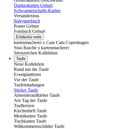
Geburtskarten Geschwister
Dankeskarten Geburt
Schwangerschafts-Karten
Versandextras
Babytagebuch
Poster Geburt
Fotobuch Geburt
Entdecke mehr
kartenmacherei x Cam Cam Copenhagen
Sissi Rasche x kartenmacherei
Sternzeichen Kollektion
Taufe
Neue Kollektion
Rund um die Taufe
Eventplattform
Vor der Taufe
Taufeinladungen
Sticker Taufe
Absenderaufkleber Taufe
Am Tag der Taufe
Taufkerzen
Kirchenheft Taufe
Menükarten Taufe
Tischkarten Taufe
Willkommensschilder Taufe