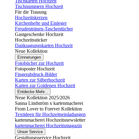
Tischkarten Hochzeit
Tischnummern Hochzeit
Für die Trauung
Hochzeitskerzen
Kirchenhefte und Einleger
Freudentränen-Taschentücher
Gastgeschenke Hochzeit
Hochzeitssticker
Danksagungskarten Hochzeit
Neue Kollektion
Erinnerungen
Fotobücher zur Hochzeit
Fotoposter Hochzeit
Fingerabdruck-Bilder
Karten zur Silberhochzeit
Karten zur Goldenen Hochzeit
Entdecke Mehr...
Neue Kollektion 2025/2026
Sanna Lindström x kartenmacherei
From Lover to Forever Kollektion
Textideen für Hochzeitseinladungen
kartenmacherei Hochzeitsnewsletter
kartenmacherei Hochzeitsmagazin
Unser Service
Gestaltungsservice Hochzeit