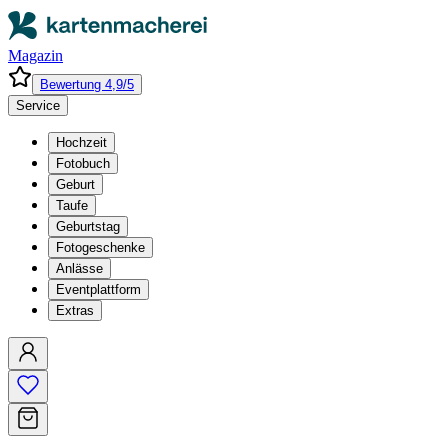
Magazin
Bewertung 4,9/5
Service
Hochzeit
Fotobuch
Geburt
Taufe
Geburtstag
Fotogeschenke
Anlässe
Eventplattform
Extras