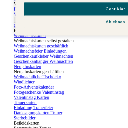
Vatertag
Geht klar
Fotogeschenke Vatertag
Vatertagskarten
Ostern
Ablehnen
Osterkarten
Fotogeschenke zu Ostern
Weihnachtskarten
Weihnachtskarten selbst gestalten
Weihnachtskarten geschäftlich
Weihnachtsfeier Einladungen
Geschenkaufkleber Weihnachten
Geschenkanhänger Weihnachten
Neujahrskarten
Neujahrskarten geschäftlich
Weihnachtliche Tischdeko
Windlichter
Foto-Adventskalender
Fotogeschenke Valentinstag
Valentinstag Karten
Trauerkarten
Einladung Trauerfeier
Danksagungskarten Trauer
Sterbebilder
Beileidskarten