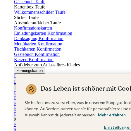
Gästebuch Taufe
Kartenbox Taufe
Willkommensschilder Taufe
Sticker Taufe
Absenderaufkleber Taufe
Konfirmationskarten
Einladungskarten Konfirmation
Danksagung Konfirmation
Menükarten Konfirmation
Tischkarten Konfirmation
Gästebuch Konfirmation
Kerzen Konfirmation
Aufkleber zum Anlass Ihres Kindes
Firmungskarten
Einladungskarten Firmung
Dankeskarten Firmung
Das Leben ist schöner mit Cook
Jugendweihekarten
Einladungskarten Jugendweihe
Dankeskarten Jugendweihe
Sie helfen uns zu verstehen, was in unserem Shop gut funk
Einschulungskarten
Einladungskarten Einschulung
können. Außerdem nutzen wir sie für personalisierte und 
Danksagung Einschulung
Auswahl kannst du jederzeit anpassen.
Mehr erfahren.
Muttertag
Fotogeschenke Muttertag
Einstellunge
Muttertagskarten