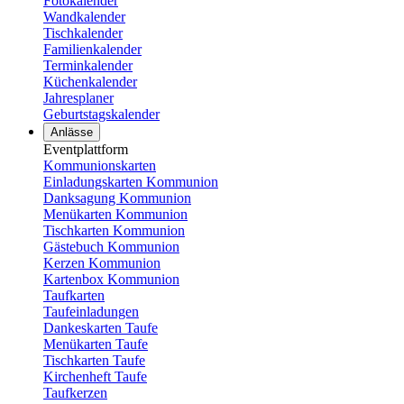
Fotokalender
Wandkalender
Tischkalender
Familienkalender
Terminkalender
Küchenkalender
Jahresplaner
Geburtstagskalender
Anlässe
Eventplattform
Kommunionskarten
Einladungskarten Kommunion
Danksagung Kommunion
Menükarten Kommunion
Tischkarten Kommunion
Gästebuch Kommunion
Kerzen Kommunion
Kartenbox Kommunion
Taufkarten
Taufeinladungen
Dankeskarten Taufe
Menükarten Taufe
Tischkarten Taufe
Kirchenheft Taufe
Taufkerzen