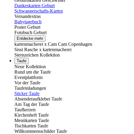
Geburtskarten Geschwister
Dankeskarten Geburt
Schwangerschafts-Karten
Versandextras
Babytagebuch
Poster Geburt
Fotobuch Geburt
Entdecke mehr
kartenmacherei x Cam Cam Copenhagen
Sissi Rasche x kartenmacherei
Sternzeichen Kollektion
Taufe
Neue Kollektion
Rund um die Taufe
Eventplattform
Vor der Taufe
Taufeinladungen
Sticker Taufe
Absenderaufkleber Taufe
Am Tag der Taufe
Taufkerzen
Kirchenheft Taufe
Menükarten Taufe
Tischkarten Taufe
Willkommensschilder Taufe