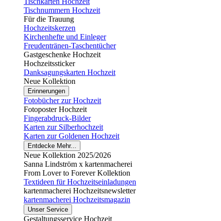
Tischkarten Hochzeit
Tischnummern Hochzeit
Für die Trauung
Hochzeitskerzen
Kirchenhefte und Einleger
Freudentränen-Taschentücher
Gastgeschenke Hochzeit
Hochzeitssticker
Danksagungskarten Hochzeit
Neue Kollektion
Erinnerungen
Fotobücher zur Hochzeit
Fotoposter Hochzeit
Fingerabdruck-Bilder
Karten zur Silberhochzeit
Karten zur Goldenen Hochzeit
Entdecke Mehr...
Neue Kollektion 2025/2026
Sanna Lindström x kartenmacherei
From Lover to Forever Kollektion
Textideen für Hochzeitseinladungen
kartenmacherei Hochzeitsnewsletter
kartenmacherei Hochzeitsmagazin
Unser Service
Gestaltungsservice Hochzeit