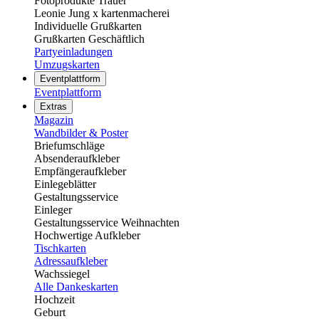
Fotoprodukte Trauer
Leonie Jung x kartenmacherei
Individuelle Grußkarten
Grußkarten Geschäftlich
Partyeinladungen
Umzugskarten
Eventplattform
Eventplattform
Extras
Magazin
Wandbilder & Poster
Briefumschläge
Absenderaufkleber
Empfängeraufkleber
Einlegeblätter
Gestaltungsservice
Einleger
Gestaltungsservice Weihnachten
Hochwertige Aufkleber
Tischkarten
Adressaufkleber
Wachssiegel
Alle Dankeskarten
Hochzeit
Geburt