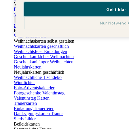
Vatertag
Fotogeschenke Vatertag
Geht klar
Vatertagskarten
Ostern
Nur Notwendi
Osterkarten
Fotogeschenke zu Ostern
Weihnachtskarten
Weihnachtskarten selbst gestalten
Weihnachtskarten geschäftlich
Weihnachtsfeier Einladungen
Geschenkaufkleber Weihnachten
Geschenkanhänger Weihnachten
Neujahrskarten
Neujahrskarten geschäftlich
Weihnachtliche Tischdeko
Windlichter
Foto-Adventskalender
Fotogeschenke Valentinstag
Valentinstag Karten
Trauerkarten
Einladung Trauerfeier
Danksagungskarten Trauer
Sterbebilder
Beileidskarten