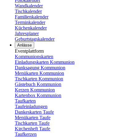
Fotokalender
Wandkalender
Tischkalender
Familienkalender
Terminkalender
Küchenkalender
Jahresplaner
Geburtstagskalender
Anlässe
Eventplattform
Kommunionskarten
Einladungskarten Kommunion
Danksagung Kommunion
Menükarten Kommunion
Tischkarten Kommunion
Gästebuch Kommunion
Kerzen Kommunion
Kartenbox Kommunion
Taufkarten
Taufeinladungen
Dankeskarten Taufe
Menükarten Taufe
Tischkarten Taufe
Kirchenheft Taufe
Taufkerzen