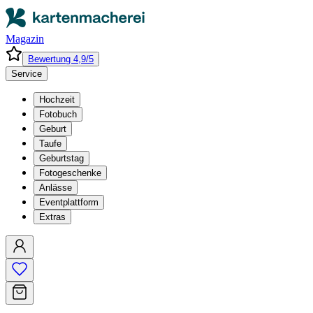
Magazin
Bewertung 4,9/5
Service
Hochzeit
Fotobuch
Geburt
Taufe
Geburtstag
Fotogeschenke
Anlässe
Eventplattform
Extras