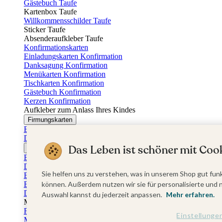
Gästebuch Taufe
Kartenbox Taufe
Willkommensschilder Taufe
Sticker Taufe
Absenderaufkleber Taufe
Konfirmationskarten
Einladungskarten Konfirmation
Danksagung Konfirmation
Menükarten Konfirmation
Tischkarten Konfirmation
Gästebuch Konfirmation
Kerzen Konfirmation
Aufkleber zum Anlass Ihres Kindes
Firmungskarten
Einladungskarten Firmung
Dankeskarten Firmung
Das Leben ist schöner mit Cook
Jugendweihekarten
Einladungskarten Jugendweihe
Dankeskarten Jugendweihe
Sie helfen uns zu verstehen, was in unserem Shop gut funk
Einschulungskarten
Einladungskarten Einschulung
können. Außerdem nutzen wir sie für personalisierte und 
Danksagung Einschulung
Auswahl kannst du jederzeit anpassen.
Mehr erfahren.
Muttertag
Fotogeschenke Muttertag
Einstellunge
Muttertagskarten