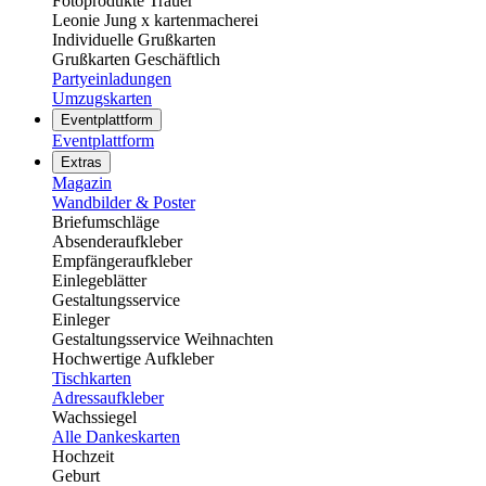
Fotoprodukte Trauer
Leonie Jung x kartenmacherei
Individuelle Grußkarten
Grußkarten Geschäftlich
Partyeinladungen
Umzugskarten
Eventplattform
Eventplattform
Extras
Magazin
Wandbilder & Poster
Briefumschläge
Absenderaufkleber
Empfängeraufkleber
Einlegeblätter
Gestaltungsservice
Einleger
Gestaltungsservice Weihnachten
Hochwertige Aufkleber
Tischkarten
Adressaufkleber
Wachssiegel
Alle Dankeskarten
Hochzeit
Geburt