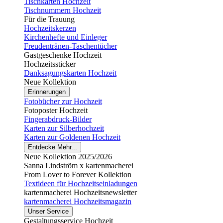
Tischkarten Hochzeit
Tischnummern Hochzeit
Für die Trauung
Hochzeitskerzen
Kirchenhefte und Einleger
Freudentränen-Taschentücher
Gastgeschenke Hochzeit
Hochzeitssticker
Danksagungskarten Hochzeit
Neue Kollektion
Erinnerungen
Fotobücher zur Hochzeit
Fotoposter Hochzeit
Fingerabdruck-Bilder
Karten zur Silberhochzeit
Karten zur Goldenen Hochzeit
Entdecke Mehr...
Neue Kollektion 2025/2026
Sanna Lindström x kartenmacherei
From Lover to Forever Kollektion
Textideen für Hochzeitseinladungen
kartenmacherei Hochzeitsnewsletter
kartenmacherei Hochzeitsmagazin
Unser Service
Gestaltungsservice Hochzeit