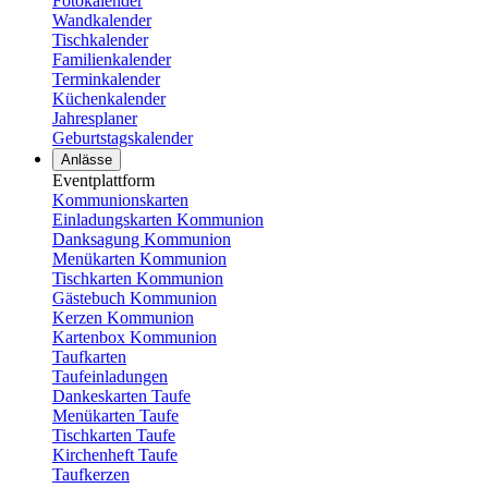
Fotokalender
Wandkalender
Tischkalender
Familienkalender
Terminkalender
Küchenkalender
Jahresplaner
Geburtstagskalender
Anlässe
Eventplattform
Kommunionskarten
Einladungskarten Kommunion
Danksagung Kommunion
Menükarten Kommunion
Tischkarten Kommunion
Gästebuch Kommunion
Kerzen Kommunion
Kartenbox Kommunion
Taufkarten
Taufeinladungen
Dankeskarten Taufe
Menükarten Taufe
Tischkarten Taufe
Kirchenheft Taufe
Taufkerzen