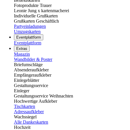
Beileidskarten
Fotoprodukte Trauer
Leonie Jung x kartenmacherei
Individuelle Grußkarten
Grußkarten Geschäftlich
Partyeinladungen
Umzugskarten
Eventplattform
Eventplattform
Extras
Magazin
Wandbilder & Poster
Briefumschläge
Absenderaufkleber
Empfängeraufkleber
Einlegeblätter
Gestaltungsservice
Einleger
Gestaltungsservice Weihnachten
Hochwertige Aufkleber
Tischkarten
Adressaufkleber
Wachssiegel
Alle Dankeskarten
Hochzeit