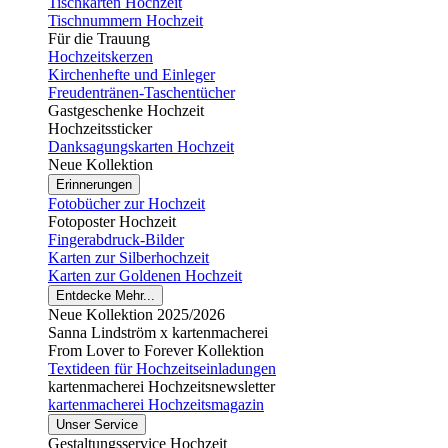
Tischkarten Hochzeit
Tischnummern Hochzeit
Für die Trauung
Hochzeitskerzen
Kirchenhefte und Einleger
Freudentränen-Taschentücher
Gastgeschenke Hochzeit
Hochzeitssticker
Danksagungskarten Hochzeit
Neue Kollektion
Erinnerungen
Fotobücher zur Hochzeit
Fotoposter Hochzeit
Fingerabdruck-Bilder
Karten zur Silberhochzeit
Karten zur Goldenen Hochzeit
Entdecke Mehr...
Neue Kollektion 2025/2026
Sanna Lindström x kartenmacherei
From Lover to Forever Kollektion
Textideen für Hochzeitseinladungen
kartenmacherei Hochzeitsnewsletter
kartenmacherei Hochzeitsmagazin
Unser Service
Gestaltungsservice Hochzeit