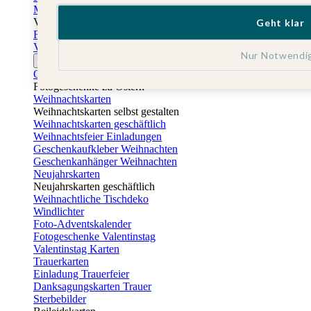
Muttertagskarten
Vatertag
Geht klar
Fotogeschenke Vatertag
Vatertagskarten
Nur Notwendi
Ostern
Osterkarten
Fotogeschenke zu Ostern
Weihnachtskarten
Weihnachtskarten selbst gestalten
Weihnachtskarten geschäftlich
Weihnachtsfeier Einladungen
Geschenkaufkleber Weihnachten
Geschenkanhänger Weihnachten
Neujahrskarten
Neujahrskarten geschäftlich
Weihnachtliche Tischdeko
Windlichter
Foto-Adventskalender
Fotogeschenke Valentinstag
Valentinstag Karten
Trauerkarten
Einladung Trauerfeier
Danksagungskarten Trauer
Sterbebilder