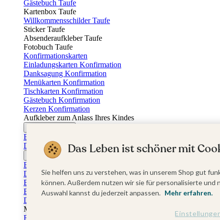
Gästebuch Taufe
Kartenbox Taufe
Willkommensschilder Taufe
Sticker Taufe
Absenderaufkleber Taufe
Fotobuch Taufe
Konfirmationskarten
Einladungskarten Konfirmation
Danksagung Konfirmation
Menükarten Konfirmation
Tischkarten Konfirmation
Gästebuch Konfirmation
Kerzen Konfirmation
Aufkleber zum Anlass Ihres Kindes
Firmungskarten
Einladungskarten Firmung
Das Leben ist schöner mit Cook
Dankeskarten Firmung
Jugendweihekarten
Einladungskarten Jugendweihe
Sie helfen uns zu verstehen, was in unserem Shop gut funk
Dankeskarten Jugendweihe
Einschulungskarten
können. Außerdem nutzen wir sie für personalisierte und 
Einladungskarten Einschulung
Auswahl kannst du jederzeit anpassen.
Mehr erfahren.
Danksagung Einschulung
Muttertag
Einstellunge
Fotogeschenke Muttertag