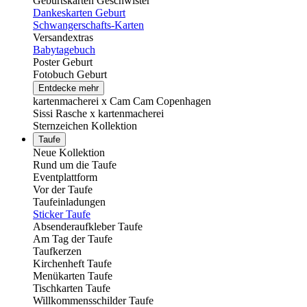
Geburtskarten Geschwister
Dankeskarten Geburt
Schwangerschafts-Karten
Versandextras
Babytagebuch
Poster Geburt
Fotobuch Geburt
Entdecke mehr
kartenmacherei x Cam Cam Copenhagen
Sissi Rasche x kartenmacherei
Sternzeichen Kollektion
Taufe
Neue Kollektion
Rund um die Taufe
Eventplattform
Vor der Taufe
Taufeinladungen
Sticker Taufe
Absenderaufkleber Taufe
Am Tag der Taufe
Taufkerzen
Kirchenheft Taufe
Menükarten Taufe
Tischkarten Taufe
Willkommensschilder Taufe