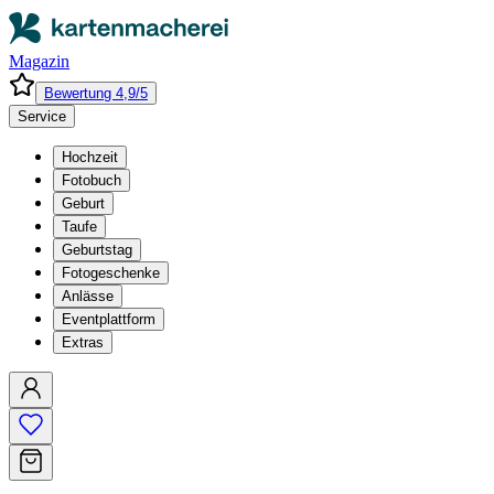
Magazin
Bewertung 4,9/5
Service
Hochzeit
Fotobuch
Geburt
Taufe
Geburtstag
Fotogeschenke
Anlässe
Eventplattform
Extras